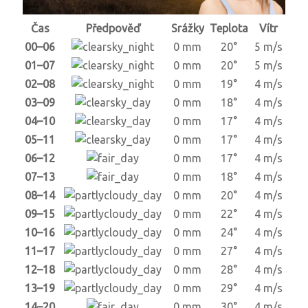
Čas
Předpověď
Srážky
Teplota
Vítr
00–06
0 mm
20°
5 m/s
01–07
0 mm
20°
5 m/s
02–08
0 mm
19°
4 m/s
03–09
0 mm
18°
4 m/s
04–10
0 mm
17°
4 m/s
05–11
0 mm
17°
4 m/s
06–12
0 mm
17°
4 m/s
07–13
0 mm
18°
4 m/s
08–14
0 mm
20°
4 m/s
09–15
0 mm
22°
4 m/s
10–16
0 mm
24°
4 m/s
11–17
0 mm
27°
4 m/s
12–18
0 mm
28°
4 m/s
13–19
0 mm
29°
4 m/s
14–20
0 mm
30°
4 m/s