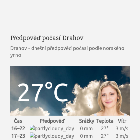
Předpověď počasí Drahov
Drahov - dnešní předpověď počasí podle norského
yr.no
27°C
Čas
Předpověď
Srážky
Teplota
Vítr
16–22
0 mm
27°
3 m/s
17–23
0 mm
27°
3 m/s