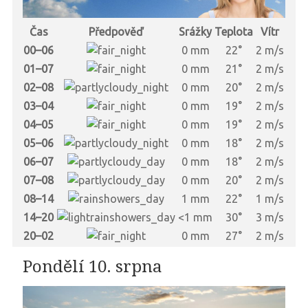
Čas
Předpověď
Srážky
Teplota
Vítr
00–06
0 mm
22°
2 m/s
01–07
0 mm
21°
2 m/s
02–08
0 mm
20°
2 m/s
03–04
0 mm
19°
2 m/s
04–05
0 mm
19°
2 m/s
05–06
0 mm
18°
2 m/s
06–07
0 mm
18°
2 m/s
07–08
0 mm
20°
2 m/s
08–14
1 mm
22°
1 m/s
14–20
<1 mm
30°
3 m/s
20–02
0 mm
27°
2 m/s
Pondělí 10. srpna