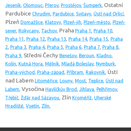
Ostatní
Jeseník
,
Olomouc
,
Přerov
,
Prostějov
,
Šumperk
,
Pardubice
Chrudim
,
Pardubice
,
Svitavy
,
Ústí nad Orlicí
,
Plzeň
Domažlice
,
Klatovy
,
Plzeň-jih
,
Plzeň-město
,
Plzeň-
Praha
sever
,
Rokycany
,
Tachov
,
Praha 1
,
Praha 10
,
Praha 11
,
Praha 12
,
Praha 13
,
Praha 14
,
Praha 15
,
Praha
2
,
Praha 3
,
Praha 4
,
Praha 5
,
Praha 6
,
Praha 7
,
Praha 8
,
Středni Čechy
Praha 9
,
Benešov
,
Beroun
,
Kladno
,
Kolín
,
Kutná Hora
,
Mělník
,
Mladá Boleslav
,
Nymburk
,
Ústí
Praha-východ
,
Praha-západ
,
Příbram
,
Rakovník
,
nad Labem
Litoměřice
,
Louny
,
Most
,
Teplice
,
Ústí nad
Vysočina
Labem
,
Havlíčkův Brod
,
Jihlava
,
Pelhřimov
,
Zlín
Třebíč
,
Žďár nad Sázavou
,
Kroměříž
,
Uherské
Hradiště
,
Vsetín
,
Zlín
,