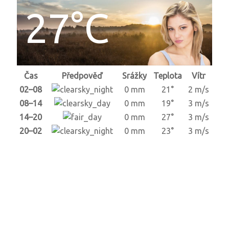
27°C
Čas
Předpověď
Srážky
Teplota
Vítr
02–08
0 mm
21°
2 m/s
08–14
0 mm
19°
3 m/s
14–20
0 mm
27°
3 m/s
20–02
0 mm
23°
3 m/s