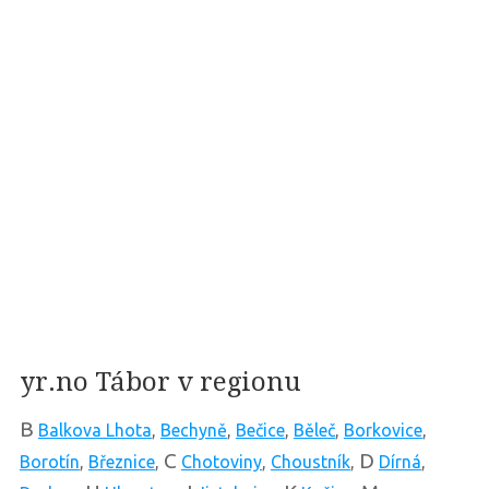
yr.no Tábor v regionu
B
Balkova Lhota
,
Bechyně
,
Bečice
,
Běleč
,
Borkovice
,
C
D
Borotín
,
Březnice
,
Chotoviny
,
Choustník
,
Dírná
,