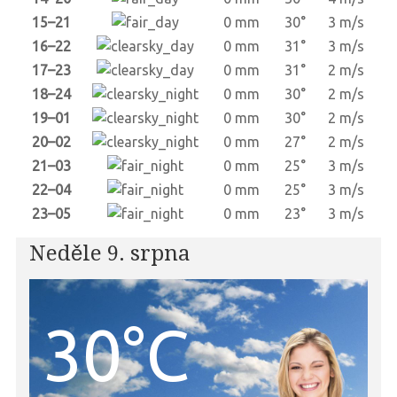
15–21
0 mm
30°
3 m/s
16–22
0 mm
31°
3 m/s
17–23
0 mm
31°
2 m/s
18–24
0 mm
30°
2 m/s
19–01
0 mm
30°
2 m/s
20–02
0 mm
27°
2 m/s
21–03
0 mm
25°
3 m/s
22–04
0 mm
25°
3 m/s
23–05
0 mm
23°
3 m/s
Neděle 9. srpna
30°C