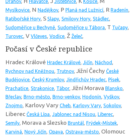
H
J
K
M
Drahov
,
Hlavatce
,
Jistebnice
,
Košice
,
N
P
R
Myslkovice
,
Nadějkov
,
Planá nad Lužnicí
,
Radenín
,
S
Ratibořské Hory
,
Slapy
,
Smilovy Hory
,
Stádlec
,
T
Sudoměřice u Bechyně
,
Sudoměřice u Tábora
,
Tučapy
,
V
Ž
Turovec
,
Vlčeves
,
Vodice
,
Želeč
,
Počasí v České republice
Hradec Králové
Hradec Králové
,
Jičín
,
Náchod
,
Jižní Čechy
Rychnov nad Kněžnou
,
Trutnov
,
České
Budějovice
,
Český Krumlov
,
Jindřichův Hradec
,
Písek
,
Jižní Morava
Prachatice
,
Strakonice
,
Tábor
,
Blansko
,
Břeclav
,
Brno-město
,
Brno-venkov
,
Hodonín
,
Vyškov
,
Karlovy Vary
Znojmo
,
Cheb
,
Karlovy Vary
,
Sokolov
,
Liberec
Česká Lípa
,
Jablonec nad Nisou
,
Liberec
,
Morava a Slezsko
Semily
,
Bruntál
,
Frýdek-Místek
,
Olomouc
Karviná
,
Nový Jičín
,
Opava
,
Ostrava-město
,