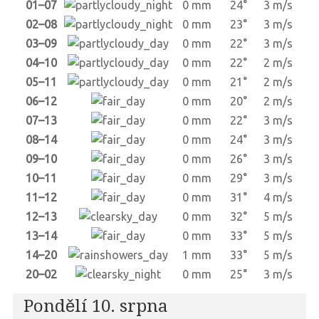
01–07
0 mm
24°
3 m/s
02–08
0 mm
23°
3 m/s
03–09
0 mm
22°
3 m/s
04–10
0 mm
22°
2 m/s
05–11
0 mm
21°
2 m/s
06–12
0 mm
20°
2 m/s
07–13
0 mm
22°
3 m/s
08–14
0 mm
24°
3 m/s
09–10
0 mm
26°
3 m/s
10–11
0 mm
29°
3 m/s
11–12
0 mm
31°
4 m/s
12–13
0 mm
32°
5 m/s
13–14
0 mm
33°
5 m/s
14–20
1 mm
33°
5 m/s
20–02
0 mm
25°
3 m/s
Pondělí 10. srpna