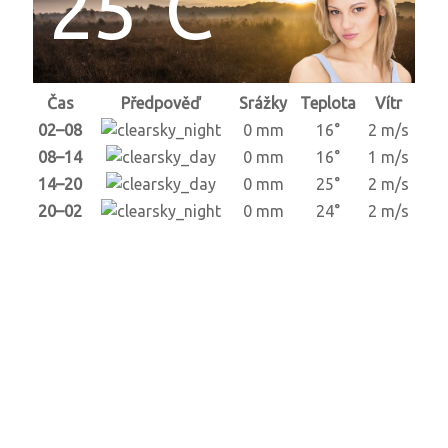
25°C
Čas
Předpověď
Srážky
Teplota
Vítr
02–08
0 mm
16°
2 m/s
08–14
0 mm
16°
1 m/s
14–20
0 mm
25°
2 m/s
20–02
0 mm
24°
2 m/s