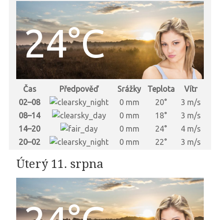
24°C
Čas
Předpověď
Srážky
Teplota
Vítr
02–08
0 mm
20°
3 m/s
08–14
0 mm
18°
3 m/s
14–20
0 mm
24°
4 m/s
20–02
0 mm
22°
3 m/s
Úterý 11. srpna
24°C