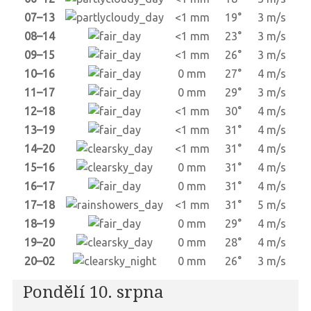
07–13
<1 mm
19°
3 m/s
08–14
<1 mm
23°
3 m/s
09–15
<1 mm
26°
3 m/s
10–16
0 mm
27°
4 m/s
11–17
0 mm
29°
3 m/s
12–18
<1 mm
30°
4 m/s
13–19
<1 mm
31°
4 m/s
14–20
<1 mm
31°
4 m/s
15–16
0 mm
31°
4 m/s
16–17
0 mm
31°
4 m/s
17–18
<1 mm
31°
5 m/s
18–19
0 mm
29°
4 m/s
19–20
0 mm
28°
4 m/s
20–02
0 mm
26°
3 m/s
Pondělí 10. srpna