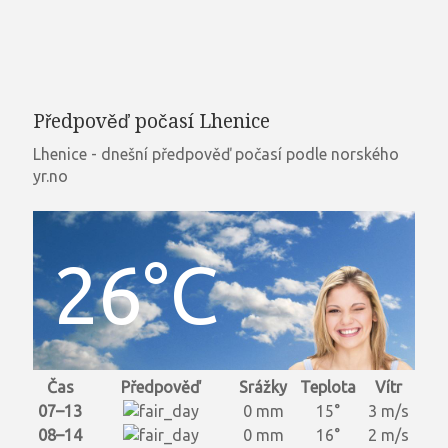
Předpověď počasí Lhenice
Lhenice - dnešní předpověď počasí podle norského
yr.no
26°C
Čas
Předpověď
Srážky
Teplota
Vítr
07–13
0 mm
15°
3 m/s
08–14
0 mm
16°
2 m/s