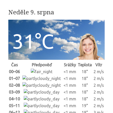
Neděle 9. srpna
31°C
Čas
Předpověď
Srážky
Teplota
Vítr
00–06
<1 mm
18°
2 m/s
01–07
<1 mm
18°
2 m/s
02–08
<1 mm
18°
2 m/s
03–09
<1 mm
18°
2 m/s
04–10
<1 mm
18°
2 m/s
05–11
<1 mm
19°
2 m/s
06–12
<1 mm
18°
3 m/s