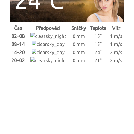
Čas
Předpověď
Srážky
Teplota
Vítr
02–08
0 mm
15°
1 m/s
08–14
0 mm
15°
1 m/s
14–20
0 mm
24°
2 m/s
20–02
0 mm
21°
2 m/s