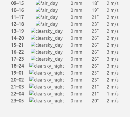
09–15
0 mm
18°
2 m/s
10–16
0 mm
19°
2 m/s
11–17
0 mm
21°
2 m/s
12–18
0 mm
23°
2 m/s
13–19
0 mm
25°
2 m/s
14–20
0 mm
26°
2 m/s
15–21
0 mm
26°
2 m/s
16–22
0 mm
26°
3 m/s
17–23
0 mm
26°
3 m/s
18–24
0 mm
26°
3 m/s
19–01
0 mm
25°
2 m/s
20–02
0 mm
23°
2 m/s
21–03
0 mm
21°
2 m/s
22–04
0 mm
21°
1 m/s
23–05
0 mm
20°
2 m/s