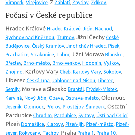
Z
Vimperk
,
Vitějovice
,
Záblatí
,
Zbytiny
,
Zdíkov
,
Počasí v České republice
Hradec Králové
Hradec Králové
,
Jičín
,
Náchod
,
Jižní Čechy
Rychnov nad Kněžnou
,
Trutnov
,
České
Budějovice
,
Český Krumlov
,
Jindřichův Hradec
,
Písek
,
Jižní Morava
Prachatice
,
Strakonice
,
Tábor
,
Blansko
,
Břeclav
,
Brno-město
,
Brno-venkov
,
Hodonín
,
Vyškov
,
Karlovy Vary
Znojmo
,
Cheb
,
Karlovy Vary
,
Sokolov
,
Liberec
Česká Lípa
,
Jablonec nad Nisou
,
Liberec
,
Morava a Slezsko
Semily
,
Bruntál
,
Frýdek-Místek
,
Olomouc
Karviná
,
Nový Jičín
,
Opava
,
Ostrava-město
,
Ostatní
Jeseník
,
Olomouc
,
Přerov
,
Prostějov
,
Šumperk
,
Pardubice
Chrudim
,
Pardubice
,
Svitavy
,
Ústí nad Orlicí
,
Plzeň
Domažlice
,
Klatovy
,
Plzeň-jih
,
Plzeň-město
,
Plzeň-
Praha
sever
,
Rokycany
,
Tachov
,
Praha 1
,
Praha 10
,