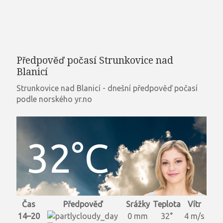
Předpověď počasí Strunkovice nad
Blanicí
Strunkovice nad Blanicí - dnešní předpověď počasí
podle norského yr.no
32°C
Čas
Předpověď
Srážky
Teplota
Vítr
14–20
0 mm
32°
4 m/s