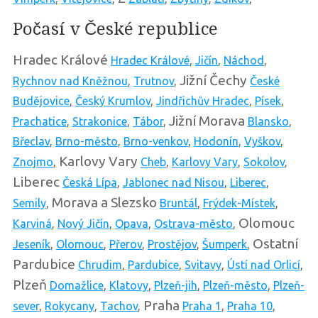
Počasí v České republice
Hradec Králové
Hradec Králové
,
Jičín
,
Náchod
,
Jižní Čechy
Rychnov nad Kněžnou
,
Trutnov
,
České
Budějovice
,
Český Krumlov
,
Jindřichův Hradec
,
Písek
,
Jižní Morava
Prachatice
,
Strakonice
,
Tábor
,
Blansko
,
Břeclav
,
Brno-město
,
Brno-venkov
,
Hodonín
,
Vyškov
,
Karlovy Vary
Znojmo
,
Cheb
,
Karlovy Vary
,
Sokolov
,
Liberec
Česká Lípa
,
Jablonec nad Nisou
,
Liberec
,
Morava a Slezsko
Semily
,
Bruntál
,
Frýdek-Místek
,
Olomouc
Karviná
,
Nový Jičín
,
Opava
,
Ostrava-město
,
Ostatní
Jeseník
,
Olomouc
,
Přerov
,
Prostějov
,
Šumperk
,
Pardubice
Chrudim
,
Pardubice
,
Svitavy
,
Ústí nad Orlicí
,
Plzeň
Domažlice
,
Klatovy
,
Plzeň-jih
,
Plzeň-město
,
Plzeň-
Praha
sever
,
Rokycany
,
Tachov
,
Praha 1
,
Praha 10
,