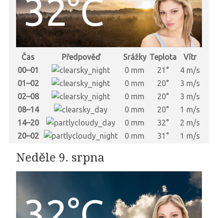
32°C
Čas
Předpověď
Srážky
Teplota
Vítr
00–01
0 mm
21°
4 m/s
01–02
0 mm
20°
3 m/s
02–08
0 mm
20°
3 m/s
08–14
0 mm
20°
1 m/s
14–20
0 mm
32°
2 m/s
20–02
0 mm
31°
1 m/s
Neděle 9. srpna
32°C