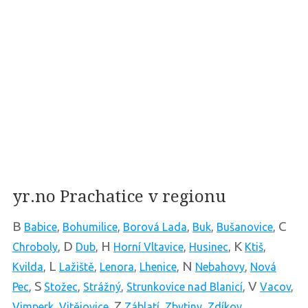
yr.no Prachatice v regionu
B
C
Babice
,
Bohumilice
,
Borová Lada
,
Buk
,
Bušanovice
,
D
H
K
Chroboly
,
Dub
,
Horní Vltavice
,
Husinec
,
Ktiš
,
L
N
Kvilda
,
Lažiště
,
Lenora
,
Lhenice
,
Nebahovy
,
Nová
S
V
Pec
,
Stožec
,
Strážný
,
Strunkovice nad Blanicí
,
Vacov
,
Z
Vimperk
,
Vitějovice
,
Záblatí
,
Zbytiny
,
Zdíkov
,