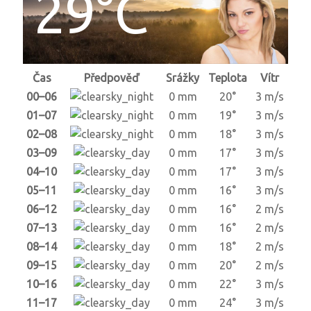
29°C
Čas
Předpověď
Srážky
Teplota
Vítr
00–06
0 mm
20°
3 m/s
01–07
0 mm
19°
3 m/s
02–08
0 mm
18°
3 m/s
03–09
0 mm
17°
3 m/s
04–10
0 mm
17°
3 m/s
05–11
0 mm
16°
3 m/s
06–12
0 mm
16°
2 m/s
07–13
0 mm
16°
2 m/s
08–14
0 mm
18°
2 m/s
09–15
0 mm
20°
2 m/s
10–16
0 mm
22°
3 m/s
11–17
0 mm
24°
3 m/s