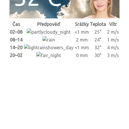
Čas
Předpověď
Srážky
Teplota
Vítr
02–08
<1 mm
25°
2 m/s
08–14
2 mm
24°
1 m/s
14–20
<1 mm
32°
4 m/s
20–02
0 mm
30°
3 m/s