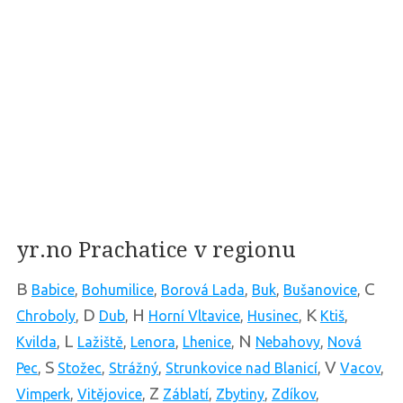
yr.no Prachatice v regionu
B
C
Babice
,
Bohumilice
,
Borová Lada
,
Buk
,
Bušanovice
,
D
H
K
Chroboly
,
Dub
,
Horní Vltavice
,
Husinec
,
Ktiš
,
L
N
Kvilda
,
Lažiště
,
Lenora
,
Lhenice
,
Nebahovy
,
Nová
S
V
Pec
,
Stožec
,
Strážný
,
Strunkovice nad Blanicí
,
Vacov
,
Z
Vimperk
,
Vitějovice
,
Záblatí
,
Zbytiny
,
Zdíkov
,