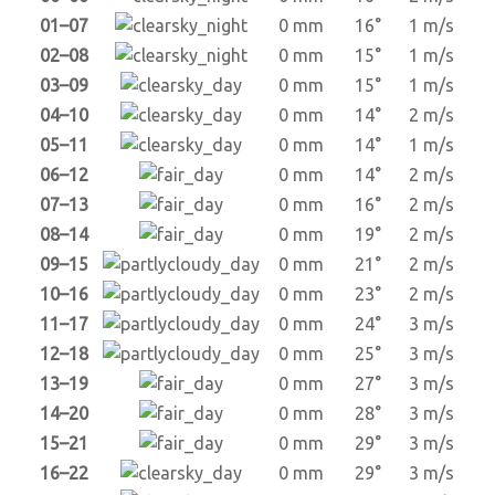
01–07
0 mm
16°
1 m/s
02–08
0 mm
15°
1 m/s
03–09
0 mm
15°
1 m/s
04–10
0 mm
14°
2 m/s
05–11
0 mm
14°
1 m/s
06–12
0 mm
14°
2 m/s
07–13
0 mm
16°
2 m/s
08–14
0 mm
19°
2 m/s
09–15
0 mm
21°
2 m/s
10–16
0 mm
23°
2 m/s
11–17
0 mm
24°
3 m/s
12–18
0 mm
25°
3 m/s
13–19
0 mm
27°
3 m/s
14–20
0 mm
28°
3 m/s
15–21
0 mm
29°
3 m/s
16–22
0 mm
29°
3 m/s