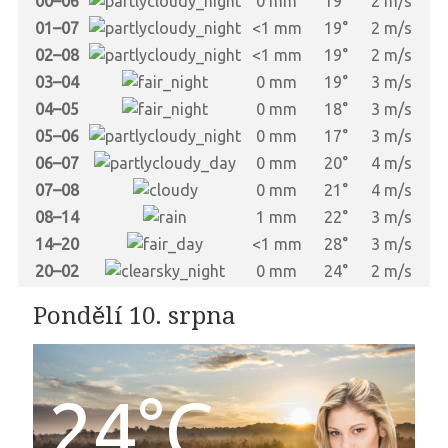
00–06
0 mm
19°
2 m/s
01–07
<1 mm
19°
2 m/s
02–08
<1 mm
19°
2 m/s
03–04
0 mm
19°
3 m/s
04–05
0 mm
18°
3 m/s
05–06
0 mm
17°
3 m/s
06–07
0 mm
20°
4 m/s
07–08
0 mm
21°
4 m/s
08–14
1 mm
22°
3 m/s
14–20
<1 mm
28°
3 m/s
20–02
0 mm
24°
2 m/s
Pondělí 10. srpna
24°C