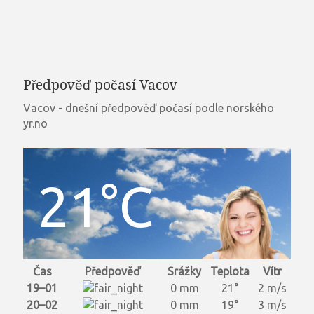
Předpověď počasí Vacov
Vacov - dnešní předpověď počasí podle norského
yr.no
21°C
Čas
Předpověď
Srážky
Teplota
Vítr
19–01
0 mm
21°
2 m/s
20–02
0 mm
19°
3 m/s