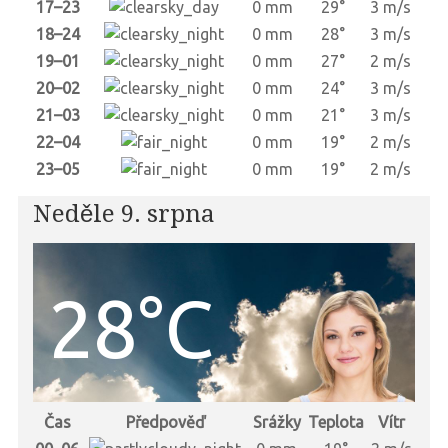
17–23
0 mm
29°
3 m/s
18–24
0 mm
28°
3 m/s
19–01
0 mm
27°
2 m/s
20–02
0 mm
24°
3 m/s
21–03
0 mm
21°
3 m/s
22–04
0 mm
19°
2 m/s
23–05
0 mm
19°
2 m/s
Neděle 9. srpna
28°C
Čas
Předpověď
Srážky
Teplota
Vítr