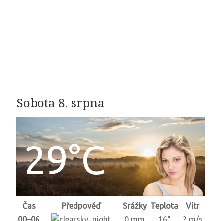
Sobota 8. srpna
29°C
Čas
Předpověď
Srážky
Teplota
Vítr
00–06
0 mm
16°
2 m/s