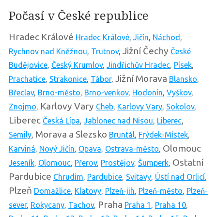
Počasí v České republice
Hradec Králové
Hradec Králové
,
Jičín
,
Náchod
,
Jižní Čechy
Rychnov nad Kněžnou
,
Trutnov
,
České
Budějovice
,
Český Krumlov
,
Jindřichův Hradec
,
Písek
,
Jižní Morava
Prachatice
,
Strakonice
,
Tábor
,
Blansko
,
Břeclav
,
Brno-město
,
Brno-venkov
,
Hodonín
,
Vyškov
,
Karlovy Vary
Znojmo
,
Cheb
,
Karlovy Vary
,
Sokolov
,
Liberec
Česká Lípa
,
Jablonec nad Nisou
,
Liberec
,
Morava a Slezsko
Semily
,
Bruntál
,
Frýdek-Místek
,
Olomouc
Karviná
,
Nový Jičín
,
Opava
,
Ostrava-město
,
Ostatní
Jeseník
,
Olomouc
,
Přerov
,
Prostějov
,
Šumperk
,
Pardubice
Chrudim
,
Pardubice
,
Svitavy
,
Ústí nad Orlicí
,
Plzeň
Domažlice
,
Klatovy
,
Plzeň-jih
,
Plzeň-město
,
Plzeň-
Praha
sever
,
Rokycany
,
Tachov
,
Praha 1
,
Praha 10
,