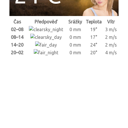
Čas
Předpověď
Srážky
Teplota
Vítr
02–08
0 mm
19°
3 m/s
08–14
0 mm
17°
2 m/s
14–20
0 mm
24°
2 m/s
20–02
0 mm
20°
4 m/s