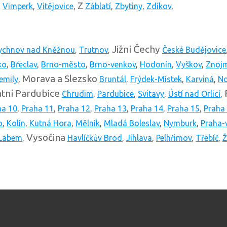
Z
,
Vimperk
,
Vitějovice
,
Záblatí
,
Zbytiny
,
Zdíkov
,
Jižní Čechy
ychnov nad Kněžnou
,
Trutnov
,
České Budějovice
ko
,
Břeclav
,
Brno-město
,
Brno-venkov
,
Hodonín
,
Vyškov
,
Znoj
Morava a Slezsko
emily
,
Bruntál
,
Frýdek-Místek
,
Karviná
,
No
tní
Pardubice
Chrudim
,
Pardubice
,
Svitavy
,
Ústí nad Orlicí
,
ha 10
,
Praha 11
,
Praha 12
,
Praha 13
,
Praha 14
,
Praha 15
,
Praha
o
,
Kolín
,
Kutná Hora
,
Mělník
,
Mladá Boleslav
,
Nymburk
,
Praha-
Vysočina
 Labem
,
Havlíčkův Brod
,
Jihlava
,
Pelhřimov
,
Třebíč
,
Ž