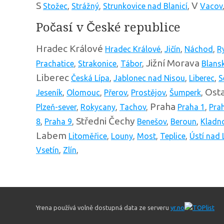
S
V
Stožec
,
Strážný
,
Strunkovice nad Blanicí
,
Vacov
Počasí v České republice
Hradec Králové
Hradec Králové
,
Jičín
,
Náchod
,
R
Jižní Morava
Prachatice
,
Strakonice
,
Tábor
,
Blans
Liberec
Česká Lípa
,
Jablonec nad Nisou
,
Liberec
,
S
Osta
Jeseník
,
Olomouc
,
Přerov
,
Prostějov
,
Šumperk
,
Praha
Plzeň-sever
,
Rokycany
,
Tachov
,
Praha 1
,
Pra
Středni Čechy
8
,
Praha 9
,
Benešov
,
Beroun
,
Kladn
Labem
Litoměřice
,
Louny
,
Most
,
Teplice
,
Ústí nad
Vsetín
,
Zlín
,
Yrena používá volně dostupná data ze serveru
yr.no