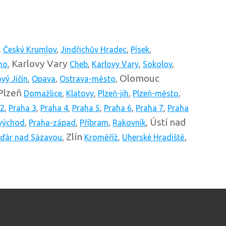
,
Český Krumlov
,
Jindřichův Hradec
,
Písek
,
Karlovy Vary
mo
,
Cheb
,
Karlovy Vary
,
Sokolov
,
Olomouc
vý Jičín
,
Opava
,
Ostrava-město
,
Plzeň
Domažlice
,
Klatovy
,
Plzeň-jih
,
Plzeň-město
,
 2
,
Praha 3
,
Praha 4
,
Praha 5
,
Praha 6
,
Praha 7
,
Praha
Ústí nad
východ
,
Praha-západ
,
Příbram
,
Rakovník
,
Zlín
ďár nad Sázavou
,
Kroměříž
,
Uherské Hradiště
,