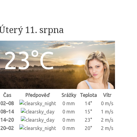
Úterý 11. srpna
23°C
Čas
Předpověď
Srážky
Teplota
Vítr
02–08
0 mm
14°
0 m/s
08–14
0 mm
15°
1 m/s
14–20
0 mm
23°
2 m/s
20–02
0 mm
20°
2 m/s