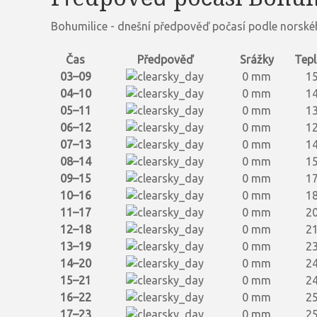
Bohumilice - dnešní předpověď počasí podle norské
Čas
Předpověď
Srážky
Tepl
03–09
0 mm
15
04–10
0 mm
14
05–11
0 mm
13
06–12
0 mm
12
07–13
0 mm
14
08–14
0 mm
15
09–15
0 mm
17
10–16
0 mm
18
11–17
0 mm
20
12–18
0 mm
21
13–19
0 mm
23
14–20
0 mm
24
15–21
0 mm
24
16–22
0 mm
25
17–23
0 mm
25