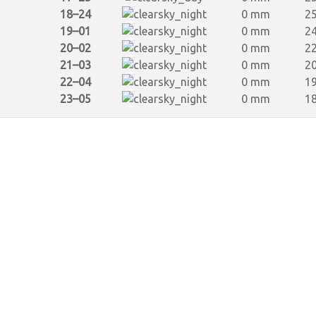
18–24
0 mm
25
19–01
0 mm
24
20–02
0 mm
22
21–03
0 mm
20
22–04
0 mm
19
23–05
0 mm
18