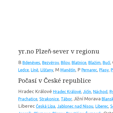
yr.no Plzeň-sever v regionu
B
Bdeněves
,
Bezvěrov
,
Bílov
,
Blatnice
,
Blažim
,
Bučí
,
M
P
Ledce
,
Líně
,
Líšťany
,
Manětín
,
Pernarec
,
Plasy
,
P
Počasí v České republice
Hradec Králové
Hradec Králové
,
Jičín
,
Náchod
,
R
Jižní Morava
Prachatice
,
Strakonice
,
Tábor
,
Blans
Liberec
Česká Lípa
,
Jablonec nad Nisou
,
Liberec
,
S