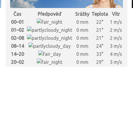
Čas
Předpověď
Srážky
Teplota
Vítr
00–01
0 mm
22°
1 m/s
01–02
0 mm
21°
2 m/s
02–08
0 mm
21°
2 m/s
08–14
0 mm
24°
3 m/s
14–20
0 mm
33°
4 m/s
20–02
0 mm
29°
3 m/s