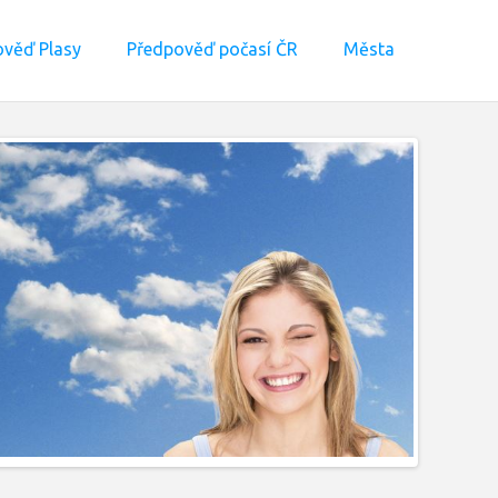
věď Plasy
Předpověď počasí ČR
Města