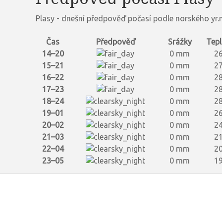
Plasy - dnešní předpověď počasí podle norského yr.
Čas
Předpověď
Srážky
Tepl
14–20
0 mm
26
15–21
0 mm
27
16–22
0 mm
28
17–23
0 mm
28
18–24
0 mm
28
19–01
0 mm
26
20–02
0 mm
24
21–03
0 mm
21
22–04
0 mm
20
23–05
0 mm
19