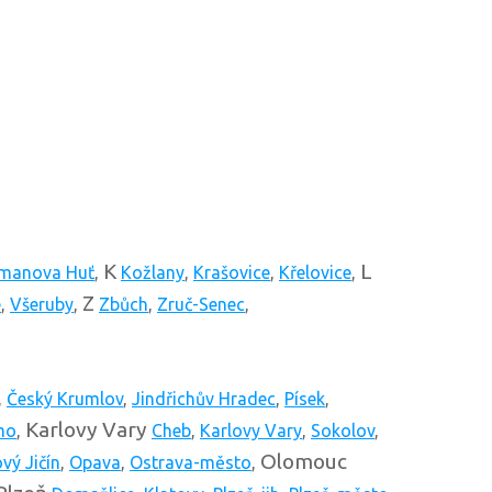
K
L
manova Huť
,
Kožlany
,
Krašovice
,
Křelovice
,
Z
e
,
Všeruby
,
Zbůch
,
Zruč-Senec
,
,
Český Krumlov
,
Jindřichův Hradec
,
Písek
,
Karlovy Vary
mo
,
Cheb
,
Karlovy Vary
,
Sokolov
,
Olomouc
vý Jičín
,
Opava
,
Ostrava-město
,