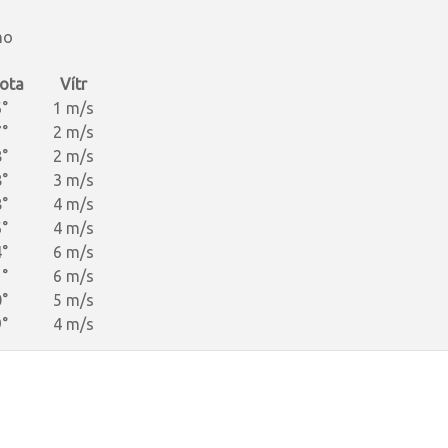
no
ota
Vítr
°
1 m/s
°
2 m/s
°
2 m/s
°
3 m/s
°
4 m/s
°
4 m/s
°
6 m/s
°
6 m/s
°
5 m/s
°
4 m/s