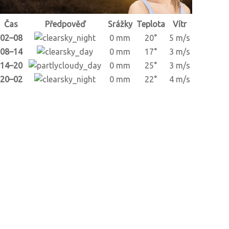
Čas
Předpověď
Srážky
Teplota
Vítr
02–08
0 mm
20°
5 m/s
08–14
0 mm
17°
3 m/s
14–20
0 mm
25°
3 m/s
20–02
0 mm
22°
4 m/s