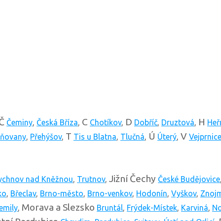
Č
C
D
H
Čeminy
,
Česká Bříza
,
Chotíkov
,
Dobříč
,
Druztová
,
Heř
T
Ú
V
ňovany
,
Přehýšov
,
Tis u Blatna
,
Tlučná
,
Úterý
,
Vejprnic
Jižní Čechy
ychnov nad Kněžnou
,
Trutnov
,
České Budějovice
ko
,
Břeclav
,
Brno-město
,
Brno-venkov
,
Hodonín
,
Vyškov
,
Znoj
Morava a Slezsko
emily
,
Bruntál
,
Frýdek-Místek
,
Karviná
,
No