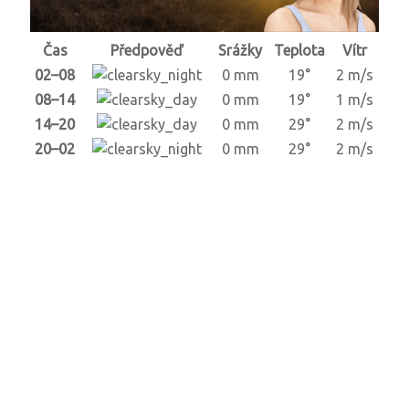
Čas
Předpověď
Srážky
Teplota
Vítr
02–08
0 mm
19°
2 m/s
08–14
0 mm
19°
1 m/s
14–20
0 mm
29°
2 m/s
20–02
0 mm
29°
2 m/s