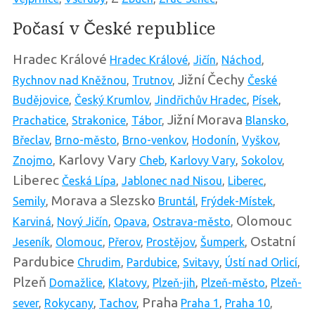
Počasí v České republice
Hradec Králové
Hradec Králové
,
Jičín
,
Náchod
,
Jižní Čechy
Rychnov nad Kněžnou
,
Trutnov
,
České
Budějovice
,
Český Krumlov
,
Jindřichův Hradec
,
Písek
,
Jižní Morava
Prachatice
,
Strakonice
,
Tábor
,
Blansko
,
Břeclav
,
Brno-město
,
Brno-venkov
,
Hodonín
,
Vyškov
,
Karlovy Vary
Znojmo
,
Cheb
,
Karlovy Vary
,
Sokolov
,
Liberec
Česká Lípa
,
Jablonec nad Nisou
,
Liberec
,
Morava a Slezsko
Semily
,
Bruntál
,
Frýdek-Místek
,
Olomouc
Karviná
,
Nový Jičín
,
Opava
,
Ostrava-město
,
Ostatní
Jeseník
,
Olomouc
,
Přerov
,
Prostějov
,
Šumperk
,
Pardubice
Chrudim
,
Pardubice
,
Svitavy
,
Ústí nad Orlicí
,
Plzeň
Domažlice
,
Klatovy
,
Plzeň-jih
,
Plzeň-město
,
Plzeň-
Praha
sever
,
Rokycany
,
Tachov
,
Praha 1
,
Praha 10
,