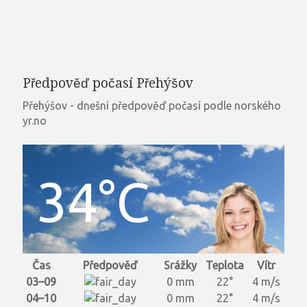
Předpověď počasí Přehýšov
Přehýšov - dnešní předpověď počasí podle norského
yr.no
34°C
Čas
Předpověď
Srážky
Teplota
Vítr
03–09
0 mm
22°
4 m/s
04–10
0 mm
22°
4 m/s