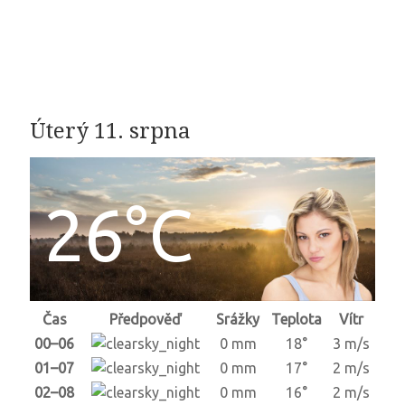
Úterý 11. srpna
26°C
Čas
Předpověď
Srážky
Teplota
Vítr
00–06
0 mm
18°
3 m/s
01–07
0 mm
17°
2 m/s
02–08
0 mm
16°
2 m/s