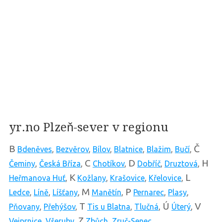
yr.no Plzeň-sever v regionu
B
Č
Bdeněves
,
Bezvěrov
,
Bílov
,
Blatnice
,
Blažim
,
Bučí
,
C
D
H
Čeminy
,
Česká Bříza
,
Chotíkov
,
Dobříč
,
Druztová
,
K
L
Heřmanova Huť
,
Kožlany
,
Krašovice
,
Křelovice
,
M
P
Ledce
,
Líně
,
Líšťany
,
Manětín
,
Pernarec
,
Plasy
,
T
Ú
V
Pňovany
,
Přehýšov
,
Tis u Blatna
,
Tlučná
,
Úterý
,
Z
Vejprnice
,
Všeruby
,
Zbůch
,
Zruč-Senec
,