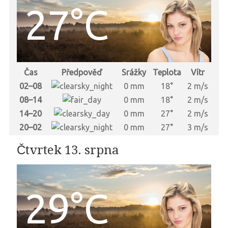
27°C
Čas
Předpověď
Srážky
Teplota
Vítr
02–08
0 mm
18°
2 m/s
08–14
0 mm
18°
2 m/s
14–20
0 mm
27°
2 m/s
20–02
0 mm
27°
3 m/s
Čtvrtek 13. srpna
29°C