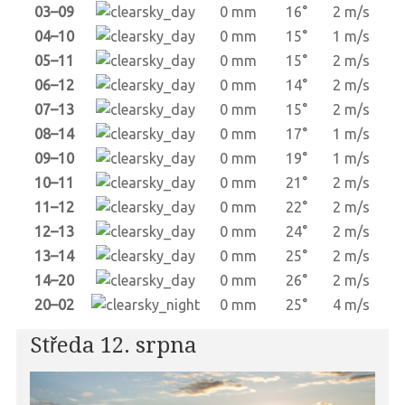
03–09
0 mm
16°
2 m/s
04–10
0 mm
15°
1 m/s
05–11
0 mm
15°
2 m/s
06–12
0 mm
14°
2 m/s
07–13
0 mm
15°
2 m/s
08–14
0 mm
17°
1 m/s
09–10
0 mm
19°
1 m/s
10–11
0 mm
21°
2 m/s
11–12
0 mm
22°
2 m/s
12–13
0 mm
24°
2 m/s
13–14
0 mm
25°
2 m/s
14–20
0 mm
26°
2 m/s
20–02
0 mm
25°
4 m/s
Středa 12. srpna