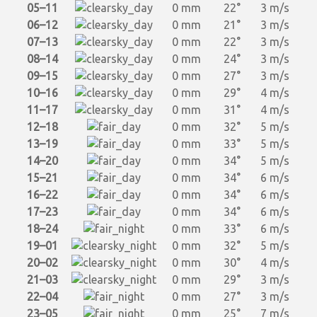
05–11
0 mm
22°
3 m/s
06–12
0 mm
21°
3 m/s
07–13
0 mm
22°
3 m/s
08–14
0 mm
24°
3 m/s
09–15
0 mm
27°
3 m/s
10–16
0 mm
29°
4 m/s
11–17
0 mm
31°
4 m/s
12–18
0 mm
32°
5 m/s
13–19
0 mm
33°
5 m/s
14–20
0 mm
34°
5 m/s
15–21
0 mm
34°
6 m/s
16–22
0 mm
34°
6 m/s
17–23
0 mm
34°
6 m/s
18–24
0 mm
33°
6 m/s
19–01
0 mm
32°
5 m/s
20–02
0 mm
30°
4 m/s
21–03
0 mm
29°
3 m/s
22–04
0 mm
27°
3 m/s
23–05
0 mm
25°
7 m/s