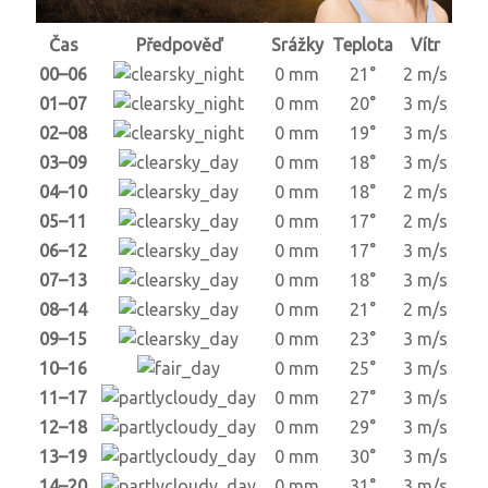
Čas
Předpověď
Srážky
Teplota
Vítr
00–06
0 mm
21°
2 m/s
01–07
0 mm
20°
3 m/s
02–08
0 mm
19°
3 m/s
03–09
0 mm
18°
3 m/s
04–10
0 mm
18°
2 m/s
05–11
0 mm
17°
2 m/s
06–12
0 mm
17°
3 m/s
07–13
0 mm
18°
3 m/s
08–14
0 mm
21°
2 m/s
09–15
0 mm
23°
3 m/s
10–16
0 mm
25°
3 m/s
11–17
0 mm
27°
3 m/s
12–18
0 mm
29°
3 m/s
13–19
0 mm
30°
3 m/s
14–20
0 mm
31°
3 m/s