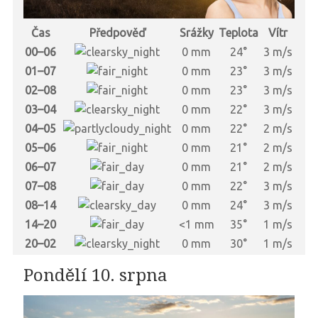
Čas
Předpověď
Srážky
Teplota
Vítr
00–06
0 mm
24°
3 m/s
01–07
0 mm
23°
3 m/s
02–08
0 mm
23°
3 m/s
03–04
0 mm
22°
3 m/s
04–05
0 mm
22°
2 m/s
05–06
0 mm
21°
2 m/s
06–07
0 mm
21°
2 m/s
07–08
0 mm
22°
3 m/s
08–14
0 mm
24°
3 m/s
14–20
<1 mm
35°
1 m/s
20–02
0 mm
30°
1 m/s
Pondělí 10. srpna