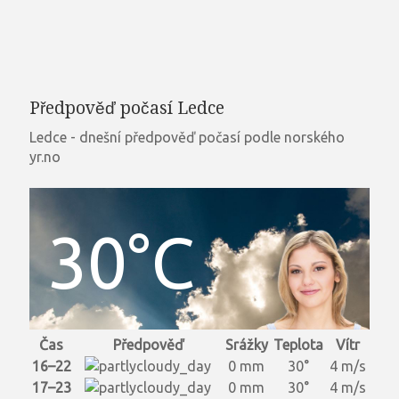
Předpověď počasí Ledce
Ledce - dnešní předpověď počasí podle norského
yr.no
30°C
Čas
Předpověď
Srážky
Teplota
Vítr
16–22
0 mm
30°
4 m/s
17–23
0 mm
30°
4 m/s