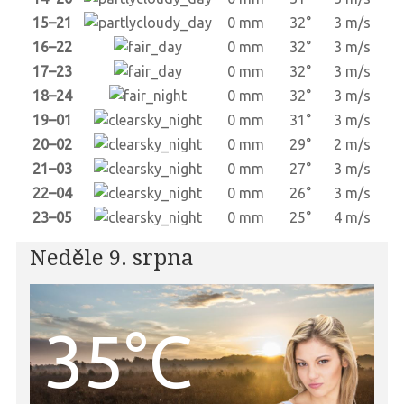
15–21
0 mm
32°
3 m/s
16–22
0 mm
32°
3 m/s
17–23
0 mm
32°
3 m/s
18–24
0 mm
32°
3 m/s
19–01
0 mm
31°
3 m/s
20–02
0 mm
29°
2 m/s
21–03
0 mm
27°
3 m/s
22–04
0 mm
26°
3 m/s
23–05
0 mm
25°
4 m/s
Neděle 9. srpna
35°C