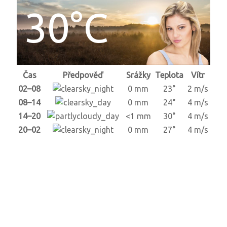
30°C
Čas
Předpověď
Srážky
Teplota
Vítr
02–08
0 mm
23°
2 m/s
08–14
0 mm
24°
4 m/s
14–20
<1 mm
30°
4 m/s
20–02
0 mm
27°
4 m/s