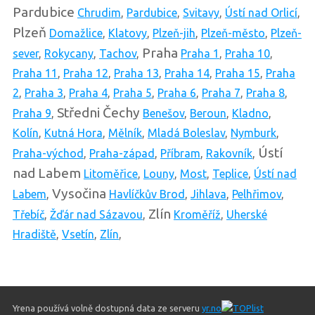
Pardubice
Chrudim
,
Pardubice
,
Svitavy
,
Ústí nad Orlicí
,
Plzeň
Domažlice
,
Klatovy
,
Plzeň-jih
,
Plzeň-město
,
Plzeň-
Praha
sever
,
Rokycany
,
Tachov
,
Praha 1
,
Praha 10
,
Praha 11
,
Praha 12
,
Praha 13
,
Praha 14
,
Praha 15
,
Praha
2
,
Praha 3
,
Praha 4
,
Praha 5
,
Praha 6
,
Praha 7
,
Praha 8
,
Středni Čechy
Praha 9
,
Benešov
,
Beroun
,
Kladno
,
Kolín
,
Kutná Hora
,
Mělník
,
Mladá Boleslav
,
Nymburk
,
Ústí
Praha-východ
,
Praha-západ
,
Příbram
,
Rakovník
,
nad Labem
Litoměřice
,
Louny
,
Most
,
Teplice
,
Ústí nad
Vysočina
Labem
,
Havlíčkův Brod
,
Jihlava
,
Pelhřimov
,
Zlín
Třebíč
,
Žďár nad Sázavou
,
Kroměříž
,
Uherské
Hradiště
,
Vsetín
,
Zlín
,
Yrena používá volně dostupná data ze serveru
yr.no