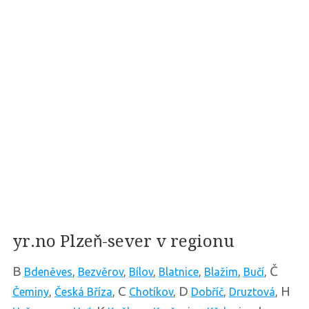
yr.no Plzeň-sever v regionu
B
Č
Bdeněves
,
Bezvěrov
,
Bílov
,
Blatnice
,
Blažim
,
Bučí
,
C
D
H
Čeminy
,
Česká Bříza
,
Chotíkov
,
Dobříč
,
Druztová
,