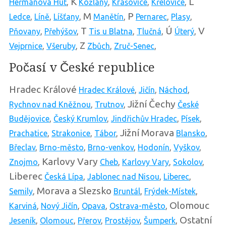
K
L
Heřmanova Huť
,
Kožlany
,
Krašovice
,
Křelovice
,
M
P
Ledce
,
Líně
,
Líšťany
,
Manětín
,
Pernarec
,
Plasy
,
T
Ú
V
Pňovany
,
Přehýšov
,
Tis u Blatna
,
Tlučná
,
Úterý
,
Z
Vejprnice
,
Všeruby
,
Zbůch
,
Zruč-Senec
,
Počasí v České republice
Hradec Králové
Hradec Králové
,
Jičín
,
Náchod
,
Jižní Čechy
Rychnov nad Kněžnou
,
Trutnov
,
České
Budějovice
,
Český Krumlov
,
Jindřichův Hradec
,
Písek
,
Jižní Morava
Prachatice
,
Strakonice
,
Tábor
,
Blansko
,
Břeclav
,
Brno-město
,
Brno-venkov
,
Hodonín
,
Vyškov
,
Karlovy Vary
Znojmo
,
Cheb
,
Karlovy Vary
,
Sokolov
,
Liberec
Česká Lípa
,
Jablonec nad Nisou
,
Liberec
,
Morava a Slezsko
Semily
,
Bruntál
,
Frýdek-Místek
,
Olomouc
Karviná
,
Nový Jičín
,
Opava
,
Ostrava-město
,
Ostatní
Jeseník
,
Olomouc
,
Přerov
,
Prostějov
,
Šumperk
,