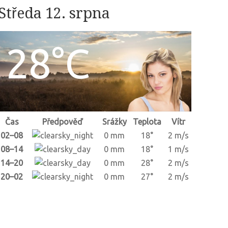
Středa 12. srpna
28°C
Čas
Předpověď
Srážky
Teplota
Vítr
02–08
0 mm
18°
2 m/s
08–14
0 mm
18°
1 m/s
14–20
0 mm
28°
2 m/s
20–02
0 mm
27°
2 m/s