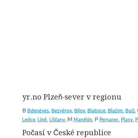
yr.no Plzeň-sever v regionu
B
Bdeněves
,
Bezvěrov
,
Bílov
,
Blatnice
,
Blažim
,
Bučí
,
M
P
Ledce
,
Líně
,
Líšťany
,
Manětín
,
Pernarec
,
Plasy
,
P
Počasí v České republice