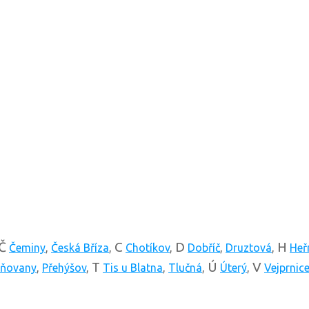
Č
C
D
H
Čeminy
,
Česká Bříza
,
Chotíkov
,
Dobříč
,
Druztová
,
Heř
T
Ú
V
ňovany
,
Přehýšov
,
Tis u Blatna
,
Tlučná
,
Úterý
,
Vejprnic