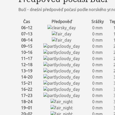
Bučí - dnešní předpověď počasí podle norského yr.n
Čas
Předpověď
Srážky
Te
06–12
0 mm
07–13
0 mm
08–14
0 mm
09–15
0 mm
10–16
0 mm
11–17
0 mm
12–18
0 mm
13–19
0 mm
14–20
0 mm
15–21
0 mm
16–22
0 mm
17–23
0 mm
18–24
0 mm
19–01
0 mm
20–02
0 mm