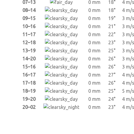
07–13
0 mm
18°
4 m/
08–14
0 mm
18°
4 m/
09–15
0 mm
19°
3 m/
10–16
0 mm
21°
3 m/
11–17
0 mm
22°
3 m/
12–18
0 mm
23°
3 m/
13–19
0 mm
25°
3 m/
14–20
0 mm
26°
3 m/
15–16
0 mm
26°
3 m/
16–17
0 mm
27°
4 m/
17–18
0 mm
26°
4 m/
18–19
0 mm
25°
5 m/
19–20
0 mm
24°
4 m/
20–02
0 mm
23°
4 m/