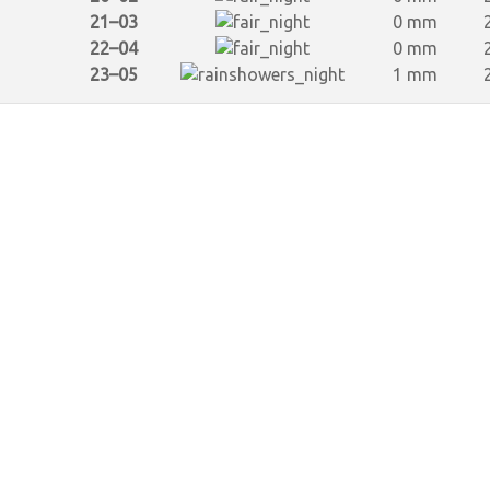
21–03
0 mm
22–04
0 mm
23–05
1 mm