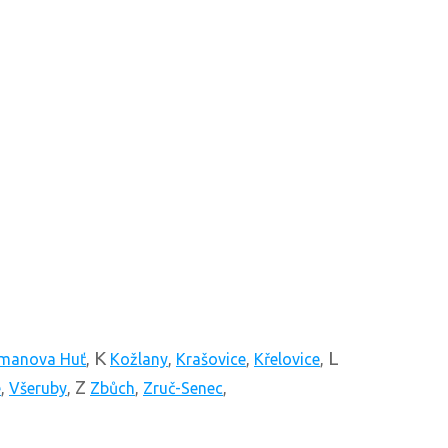
K
L
manova Huť
,
Kožlany
,
Krašovice
,
Křelovice
,
Z
e
,
Všeruby
,
Zbůch
,
Zruč-Senec
,