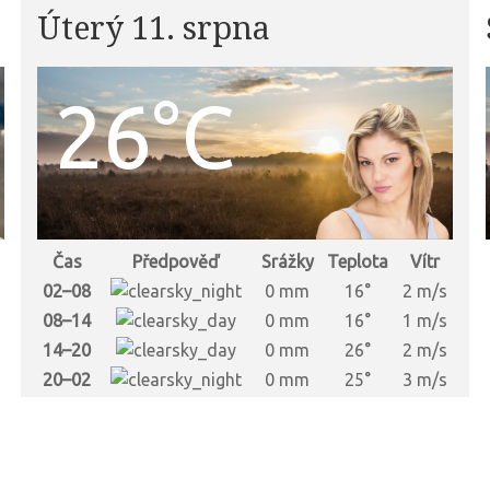
Úterý 11. srpna
26°C
Čas
Předpověď
Srážky
Teplota
Vítr
s
02–08
0 mm
16°
2 m/s
s
08–14
0 mm
16°
1 m/s
s
14–20
0 mm
26°
2 m/s
s
20–02
0 mm
25°
3 m/s
s
s
s