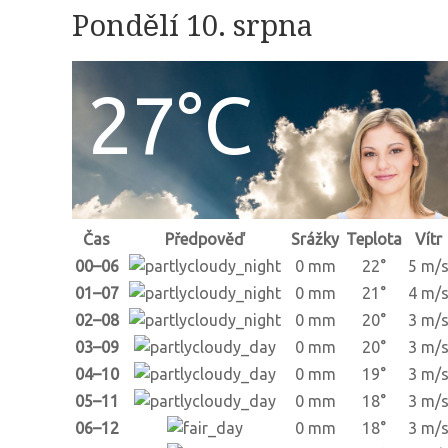
Pondělí 10. srpna
27°C
Čas
Předpověď
Srážky
Teplota
Vítr
00–06
0 mm
22°
5 m/
01–07
0 mm
21°
4 m/
02–08
0 mm
20°
3 m/
03–09
0 mm
20°
3 m/
04–10
0 mm
19°
3 m/
05–11
0 mm
18°
3 m/
06–12
0 mm
18°
3 m/