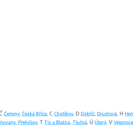
Č
C
D
H
Čeminy
,
Česká Bříza
,
Chotíkov
,
Dobříč
,
Druztová
,
Heř
T
Ú
V
ňovany
,
Přehýšov
,
Tis u Blatna
,
Tlučná
,
Úterý
,
Vejprnic