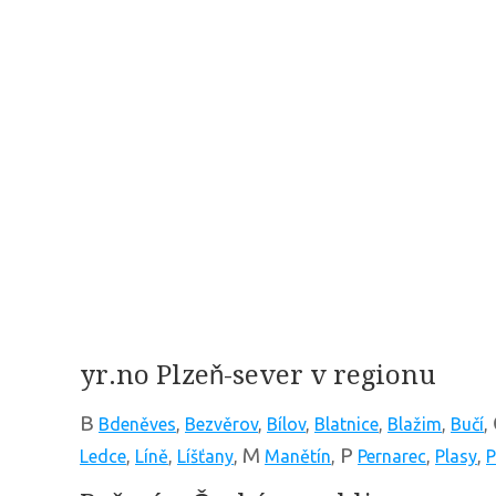
yr.no Plzeň-sever v regionu
B
Bdeněves
,
Bezvěrov
,
Bílov
,
Blatnice
,
Blažim
,
Bučí
,
M
P
Ledce
,
Líně
,
Líšťany
,
Manětín
,
Pernarec
,
Plasy
,
P