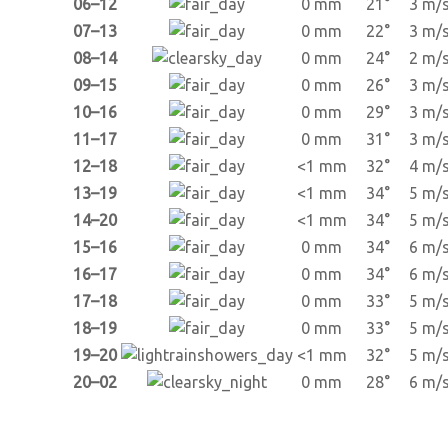
06–12
0 mm
21°
3 m/
07–13
0 mm
22°
3 m/
08–14
0 mm
24°
2 m/
09–15
0 mm
26°
3 m/
10–16
0 mm
29°
3 m/
11–17
0 mm
31°
3 m/
12–18
<1 mm
32°
4 m/
13–19
<1 mm
34°
5 m/
14–20
<1 mm
34°
5 m/
15–16
0 mm
34°
6 m/
16–17
0 mm
34°
6 m/
17–18
0 mm
33°
5 m/
18–19
0 mm
33°
5 m/
19–20
<1 mm
32°
5 m/
20–02
0 mm
28°
6 m/