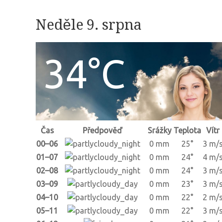
Neděle 9. srpna
34°C
Čas
Předpověď
Srážky
Teplota
Vítr
00–06
0 mm
25°
3 m/
01–07
0 mm
24°
4 m/
02–08
0 mm
24°
3 m/
03–09
0 mm
23°
3 m/
04–10
0 mm
22°
2 m/
05–11
0 mm
22°
3 m/