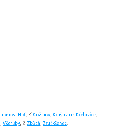
K
L
manova Huť
,
Kožlany
,
Krašovice
,
Křelovice
,
Z
e
,
Všeruby
,
Zbůch
,
Zruč-Senec
,