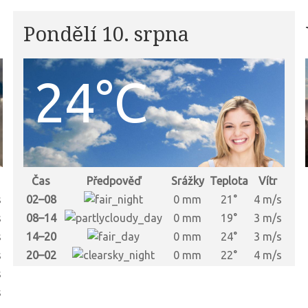
Pondělí 10. srpna
24°C
Čas
Předpověď
Srážky
Teplota
Vítr
s
02–08
0 mm
21°
4 m/s
s
08–14
0 mm
19°
3 m/s
s
14–20
0 mm
24°
3 m/s
s
20–02
0 mm
22°
4 m/s
s
s