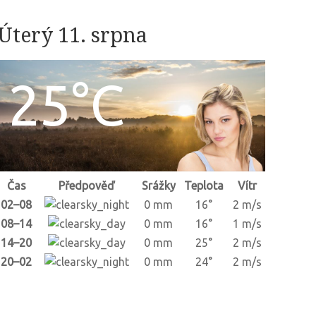
Úterý 11. srpna
25°C
Čas
Předpověď
Srážky
Teplota
Vítr
02–08
0 mm
16°
2 m/s
08–14
0 mm
16°
1 m/s
14–20
0 mm
25°
2 m/s
20–02
0 mm
24°
2 m/s