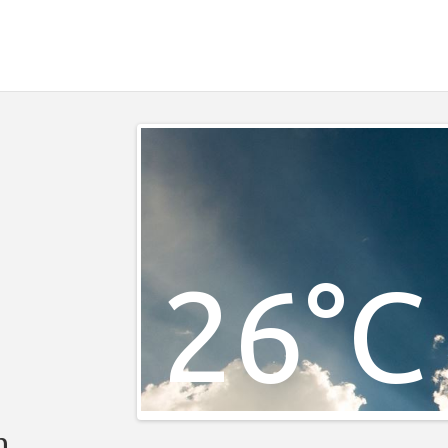
26°C
m