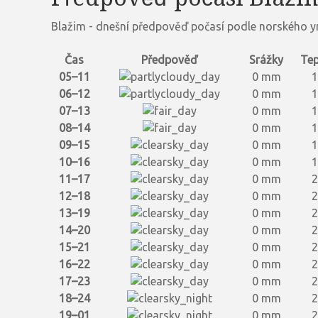
Blažim - dnešní předpověď počasí podle norského y
Čas
Předpověď
Srážky
Tep
05–11
0 mm
1
06–12
0 mm
1
07–13
0 mm
1
08–14
0 mm
1
09–15
0 mm
1
10–16
0 mm
1
11–17
0 mm
2
12–18
0 mm
2
13–19
0 mm
2
14–20
0 mm
2
15–21
0 mm
2
16–22
0 mm
2
17–23
0 mm
2
18–24
0 mm
2
19–01
0 mm
2