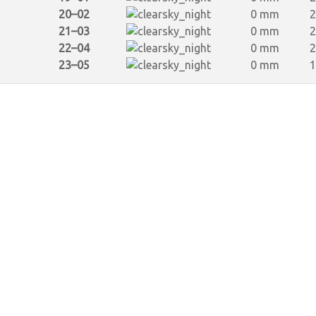
20–02
0 mm
2
21–03
0 mm
2
22–04
0 mm
2
23–05
0 mm
1