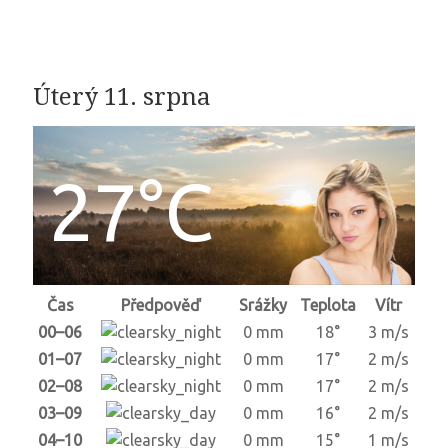
Úterý 11. srpna
27°C
Čas
Předpověď
Srážky
Teplota
Vítr
00–06
0 mm
18°
3 m/s
01–07
0 mm
17°
2 m/s
02–08
0 mm
17°
2 m/s
03–09
0 mm
16°
2 m/s
04–10
0 mm
15°
1 m/s