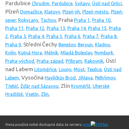
Pardubice
Chrudim
,
Pardubice
,
Svitavy
,
Ústí nad Orlicí
,
Plzeň
Domažlice
,
Klatovy
,
Plzeň-jih
,
Plzeň-město
,
Plzeň-
Praha
sever
,
Rokycany
,
Tachov
,
Praha 1
,
Praha 10
,
Praha 11
,
Praha 12
,
Praha 13
,
Praha 14
,
Praha 15
,
Praha
2
,
Praha 3
,
Praha 4
,
Praha 5
,
Praha 6
,
Praha 7
,
Praha 8
,
Středni Čechy
Praha 9
,
Benešov
,
Beroun
,
Kladno
,
Kolín
,
Kutná Hora
,
Mělník
,
Mladá Boleslav
,
Nymburk
,
Ústí
Praha-východ
,
Praha-západ
,
Příbram
,
Rakovník
,
nad Labem
Litoměřice
,
Louny
,
Most
,
Teplice
,
Ústí nad
Vysočina
Labem
,
Havlíčkův Brod
,
Jihlava
,
Pelhřimov
,
Zlín
Třebíč
,
Žďár nad Sázavou
,
Kroměříž
,
Uherské
Hradiště
,
Vsetín
,
Zlín
,
Yrena používá volně dostupná data ze serveru
yr.no