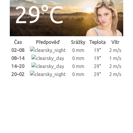
29°C
Čas
Předpověď
Srážky
Teplota
Vítr
02–08
0 mm
19°
2 m/s
08–14
0 mm
19°
1 m/s
14–20
0 mm
29°
2 m/s
20–02
0 mm
29°
2 m/s