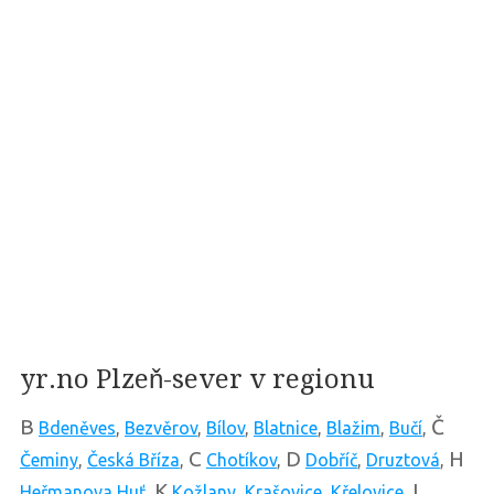
yr.no Plzeň-sever v regionu
B
Č
Bdeněves
,
Bezvěrov
,
Bílov
,
Blatnice
,
Blažim
,
Bučí
,
C
D
H
Čeminy
,
Česká Bříza
,
Chotíkov
,
Dobříč
,
Druztová
,
K
L
Heřmanova Huť
,
Kožlany
,
Krašovice
,
Křelovice
,