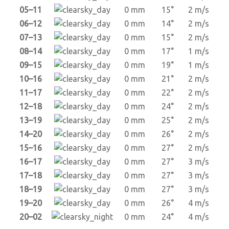
05–11
0 mm
15°
2 m/s
06–12
0 mm
14°
2 m/s
07–13
0 mm
15°
2 m/s
08–14
0 mm
17°
1 m/s
09–15
0 mm
19°
1 m/s
10–16
0 mm
21°
2 m/s
11–17
0 mm
22°
2 m/s
12–18
0 mm
24°
2 m/s
13–19
0 mm
25°
2 m/s
14–20
0 mm
26°
2 m/s
15–16
0 mm
27°
2 m/s
16–17
0 mm
27°
3 m/s
17–18
0 mm
27°
3 m/s
18–19
0 mm
27°
3 m/s
19–20
0 mm
26°
4 m/s
20–02
0 mm
24°
4 m/s