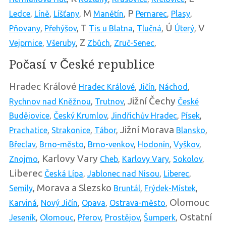
M
P
Ledce
,
Líně
,
Líšťany
,
Manětín
,
Pernarec
,
Plasy
,
T
Ú
V
Pňovany
,
Přehýšov
,
Tis u Blatna
,
Tlučná
,
Úterý
,
Z
Vejprnice
,
Všeruby
,
Zbůch
,
Zruč-Senec
,
Počasí v České republice
Hradec Králové
Hradec Králové
,
Jičín
,
Náchod
,
Jižní Čechy
Rychnov nad Kněžnou
,
Trutnov
,
České
Budějovice
,
Český Krumlov
,
Jindřichův Hradec
,
Písek
,
Jižní Morava
Prachatice
,
Strakonice
,
Tábor
,
Blansko
,
Břeclav
,
Brno-město
,
Brno-venkov
,
Hodonín
,
Vyškov
,
Karlovy Vary
Znojmo
,
Cheb
,
Karlovy Vary
,
Sokolov
,
Liberec
Česká Lípa
,
Jablonec nad Nisou
,
Liberec
,
Morava a Slezsko
Semily
,
Bruntál
,
Frýdek-Místek
,
Olomouc
Karviná
,
Nový Jičín
,
Opava
,
Ostrava-město
,
Ostatní
Jeseník
,
Olomouc
,
Přerov
,
Prostějov
,
Šumperk
,