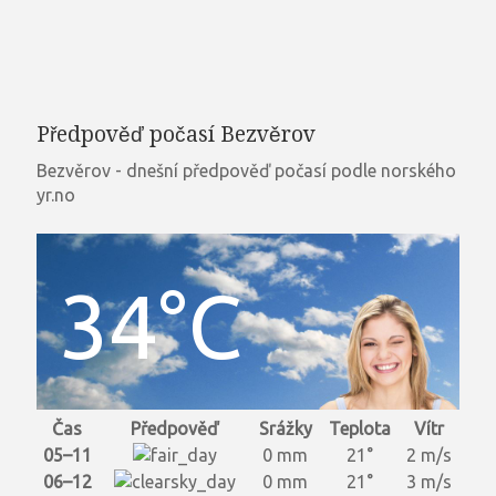
Předpověď počasí Bezvěrov
Bezvěrov - dnešní předpověď počasí podle norského
yr.no
34°C
Čas
Předpověď
Srážky
Teplota
Vítr
05–11
0 mm
21°
2 m/s
06–12
0 mm
21°
3 m/s