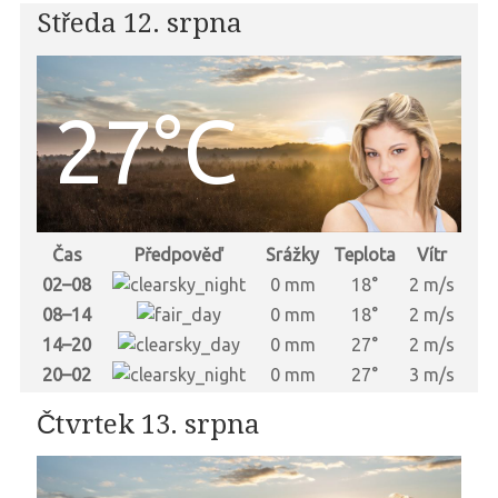
Středa 12. srpna
27°C
Čas
Předpověď
Srážky
Teplota
Vítr
02–08
0 mm
18°
2 m/s
08–14
0 mm
18°
2 m/s
14–20
0 mm
27°
2 m/s
20–02
0 mm
27°
3 m/s
Čtvrtek 13. srpna