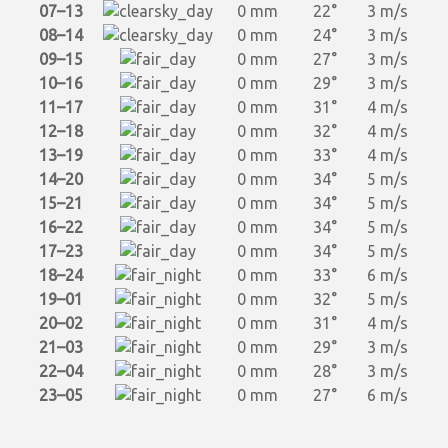
07–13
0 mm
22°
3 m/s
08–14
0 mm
24°
3 m/s
09–15
0 mm
27°
3 m/s
10–16
0 mm
29°
3 m/s
11–17
0 mm
31°
4 m/s
12–18
0 mm
32°
4 m/s
13–19
0 mm
33°
4 m/s
14–20
0 mm
34°
5 m/s
15–21
0 mm
34°
5 m/s
16–22
0 mm
34°
5 m/s
17–23
0 mm
34°
5 m/s
18–24
0 mm
33°
6 m/s
19–01
0 mm
32°
5 m/s
20–02
0 mm
31°
4 m/s
21–03
0 mm
29°
3 m/s
22–04
0 mm
28°
3 m/s
23–05
0 mm
27°
6 m/s