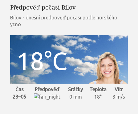
Předpověď počasí Bílov
Bílov - dnešní předpověď počasí podle norského
yr.no
18°C
Čas
Předpověď
Srážky
Teplota
Vítr
23–05
0 mm
18°
3 m/s