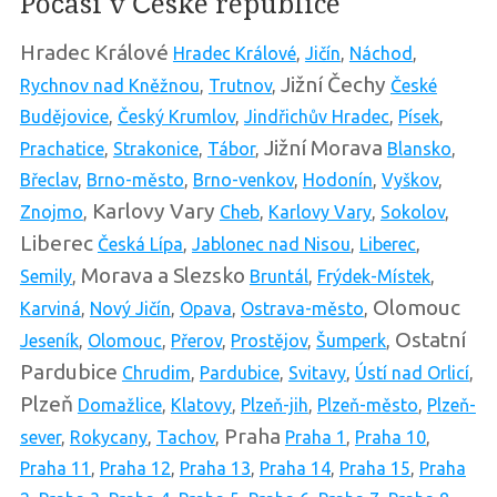
Počasí v České republice
Hradec Králové
Hradec Králové
,
Jičín
,
Náchod
,
Jižní Čechy
Rychnov nad Kněžnou
,
Trutnov
,
České
Budějovice
,
Český Krumlov
,
Jindřichův Hradec
,
Písek
,
Jižní Morava
Prachatice
,
Strakonice
,
Tábor
,
Blansko
,
Břeclav
,
Brno-město
,
Brno-venkov
,
Hodonín
,
Vyškov
,
Karlovy Vary
Znojmo
,
Cheb
,
Karlovy Vary
,
Sokolov
,
Liberec
Česká Lípa
,
Jablonec nad Nisou
,
Liberec
,
Morava a Slezsko
Semily
,
Bruntál
,
Frýdek-Místek
,
Olomouc
Karviná
,
Nový Jičín
,
Opava
,
Ostrava-město
,
Ostatní
Jeseník
,
Olomouc
,
Přerov
,
Prostějov
,
Šumperk
,
Pardubice
Chrudim
,
Pardubice
,
Svitavy
,
Ústí nad Orlicí
,
Plzeň
Domažlice
,
Klatovy
,
Plzeň-jih
,
Plzeň-město
,
Plzeň-
Praha
sever
,
Rokycany
,
Tachov
,
Praha 1
,
Praha 10
,
Praha 11
,
Praha 12
,
Praha 13
,
Praha 14
,
Praha 15
,
Praha