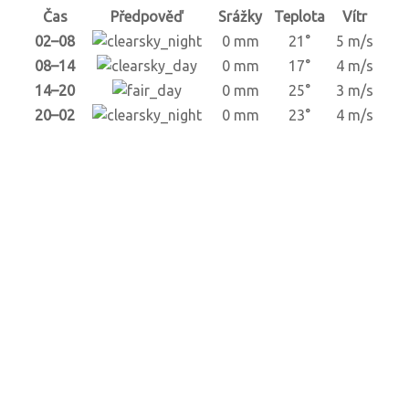
Čas
Předpověď
Srážky
Teplota
Vítr
02–08
0 mm
21°
5 m/s
08–14
0 mm
17°
4 m/s
14–20
0 mm
25°
3 m/s
20–02
0 mm
23°
4 m/s