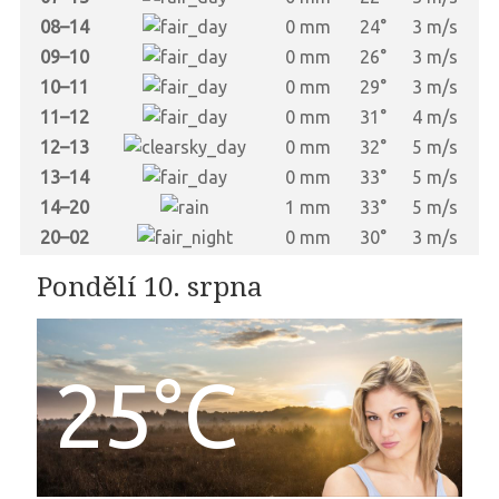
08–14
0 mm
24°
3 m/s
09–10
0 mm
26°
3 m/s
10–11
0 mm
29°
3 m/s
11–12
0 mm
31°
4 m/s
12–13
0 mm
32°
5 m/s
13–14
0 mm
33°
5 m/s
14–20
1 mm
33°
5 m/s
20–02
0 mm
30°
3 m/s
Pondělí 10. srpna
25°C