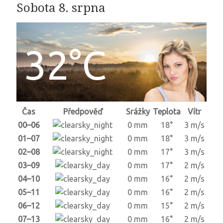
Sobota 8. srpna
32°C
Čas
Předpověď
Srážky
Teplota
Vítr
00–06
0 mm
18°
3 m/s
01–07
0 mm
18°
3 m/s
02–08
0 mm
17°
3 m/s
03–09
0 mm
17°
2 m/s
04–10
0 mm
16°
2 m/s
05–11
0 mm
16°
2 m/s
06–12
0 mm
15°
2 m/s
07–13
0 mm
16°
2 m/s