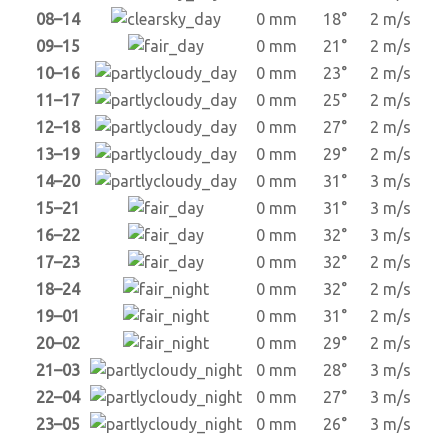
08–14
0 mm
18°
2 m/s
09–15
0 mm
21°
2 m/s
10–16
0 mm
23°
2 m/s
11–17
0 mm
25°
2 m/s
12–18
0 mm
27°
2 m/s
13–19
0 mm
29°
2 m/s
14–20
0 mm
31°
3 m/s
15–21
0 mm
31°
3 m/s
16–22
0 mm
32°
3 m/s
17–23
0 mm
32°
2 m/s
18–24
0 mm
32°
2 m/s
19–01
0 mm
31°
2 m/s
20–02
0 mm
29°
2 m/s
21–03
0 mm
28°
3 m/s
22–04
0 mm
27°
3 m/s
23–05
0 mm
26°
3 m/s