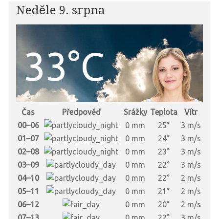
Neděle 9. srpna
33°C
Čas
Předpověď
Srážky
Teplota
Vítr
00–06
0 mm
25°
3 m/s
01–07
0 mm
24°
3 m/s
02–08
0 mm
23°
3 m/s
03–09
0 mm
22°
3 m/s
04–10
0 mm
22°
2 m/s
05–11
0 mm
21°
2 m/s
06–12
0 mm
20°
2 m/s
07–13
0 mm
22°
3 m/s