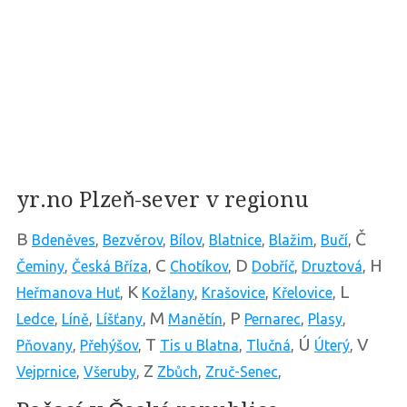
yr.no Plzeň-sever v regionu
B
Č
Bdeněves
,
Bezvěrov
,
Bílov
,
Blatnice
,
Blažim
,
Bučí
,
C
D
H
Čeminy
,
Česká Bříza
,
Chotíkov
,
Dobříč
,
Druztová
,
K
L
Heřmanova Huť
,
Kožlany
,
Krašovice
,
Křelovice
,
M
P
Ledce
,
Líně
,
Líšťany
,
Manětín
,
Pernarec
,
Plasy
,
T
Ú
V
Pňovany
,
Přehýšov
,
Tis u Blatna
,
Tlučná
,
Úterý
,
Z
Vejprnice
,
Všeruby
,
Zbůch
,
Zruč-Senec
,