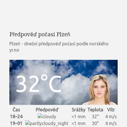
Předpověď počasí Plzeň
Plzeň - dnešní předpověď počasí podle norského
yr.no
32°C
Čas
Předpověď
Srážky
Teplota
Vítr
18–24
<1 mm
32°
4 m/s
19–01
<1 mm
30°
4 m/s