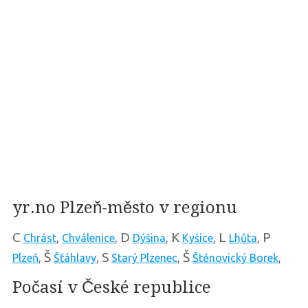
yr.no Plzeň-město v regionu
C
D
K
L
P
Chrást
,
Chválenice
,
Dýšina
,
Kyšice
,
Lhůta
,
Š
S
Š
Plzeň
,
Šťáhlavy
,
Starý Plzenec
,
Štěnovický Borek
,
Počasí v České republice