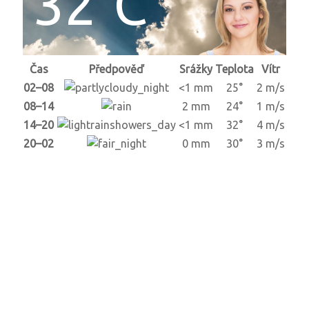
32°C
Čas
Předpověď
Srážky
Teplota
Vítr
02–08
<1 mm
25°
2 m/s
08–14
2 mm
24°
1 m/s
14–20
<1 mm
32°
4 m/s
20–02
0 mm
30°
3 m/s