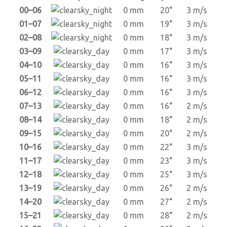
00–06
0 mm
20°
3 m/s
01–07
0 mm
19°
3 m/s
02–08
0 mm
18°
3 m/s
03–09
0 mm
17°
3 m/s
04–10
0 mm
16°
3 m/s
05–11
0 mm
16°
3 m/s
06–12
0 mm
16°
3 m/s
07–13
0 mm
16°
2 m/s
08–14
0 mm
18°
2 m/s
09–15
0 mm
20°
2 m/s
10–16
0 mm
22°
3 m/s
11–17
0 mm
23°
3 m/s
12–18
0 mm
25°
3 m/s
13–19
0 mm
26°
2 m/s
14–20
0 mm
27°
2 m/s
15–21
0 mm
28°
2 m/s