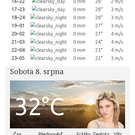
16–22
0 mm
28°
2 m/s
17–23
0 mm
28°
3 m/s
18–24
0 mm
28°
3 m/s
19–01
0 mm
27°
3 m/s
20–02
0 mm
27°
4 m/s
21–03
0 mm
24°
4 m/s
22–04
0 mm
23°
4 m/s
23–05
0 mm
22°
3 m/s
Sobota 8. srpna
32°C
Čas
Předpověď
Srážky
Teplota
Vítr