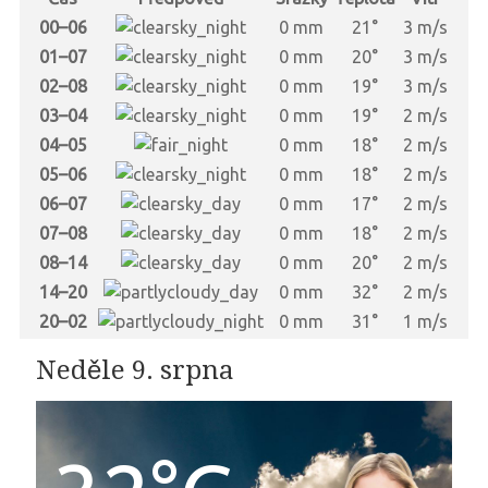
00–06
0 mm
21°
3 m/s
01–07
0 mm
20°
3 m/s
02–08
0 mm
19°
3 m/s
03–04
0 mm
19°
2 m/s
04–05
0 mm
18°
2 m/s
05–06
0 mm
18°
2 m/s
06–07
0 mm
17°
2 m/s
07–08
0 mm
18°
2 m/s
08–14
0 mm
20°
2 m/s
14–20
0 mm
32°
2 m/s
20–02
0 mm
31°
1 m/s
Neděle 9. srpna