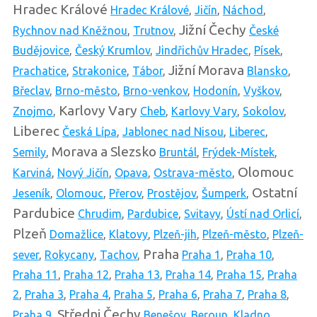
Hradec Králové
Hradec Králové
,
Jičín
,
Náchod
,
Jižní Čechy
Rychnov nad Kněžnou
,
Trutnov
,
České
Budějovice
,
Český Krumlov
,
Jindřichův Hradec
,
Písek
,
Jižní Morava
Prachatice
,
Strakonice
,
Tábor
,
Blansko
,
Břeclav
,
Brno-město
,
Brno-venkov
,
Hodonín
,
Vyškov
,
Karlovy Vary
Znojmo
,
Cheb
,
Karlovy Vary
,
Sokolov
,
Liberec
Česká Lípa
,
Jablonec nad Nisou
,
Liberec
,
Morava a Slezsko
Semily
,
Bruntál
,
Frýdek-Místek
,
Olomouc
Karviná
,
Nový Jičín
,
Opava
,
Ostrava-město
,
Ostatní
Jeseník
,
Olomouc
,
Přerov
,
Prostějov
,
Šumperk
,
Pardubice
Chrudim
,
Pardubice
,
Svitavy
,
Ústí nad Orlicí
,
Plzeň
Domažlice
,
Klatovy
,
Plzeň-jih
,
Plzeň-město
,
Plzeň-
Praha
sever
,
Rokycany
,
Tachov
,
Praha 1
,
Praha 10
,
Praha 11
,
Praha 12
,
Praha 13
,
Praha 14
,
Praha 15
,
Praha
2
,
Praha 3
,
Praha 4
,
Praha 5
,
Praha 6
,
Praha 7
,
Praha 8
,
Středni Čechy
Praha 9
,
Benešov
,
Beroun
,
Kladno
,