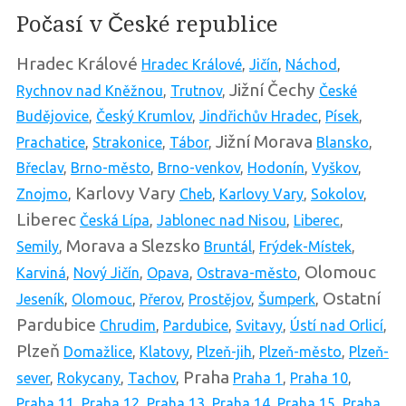
Počasí v České republice
Hradec Králové
Hradec Králové
,
Jičín
,
Náchod
,
Jižní Čechy
Rychnov nad Kněžnou
,
Trutnov
,
České
Budějovice
,
Český Krumlov
,
Jindřichův Hradec
,
Písek
,
Jižní Morava
Prachatice
,
Strakonice
,
Tábor
,
Blansko
,
Břeclav
,
Brno-město
,
Brno-venkov
,
Hodonín
,
Vyškov
,
Karlovy Vary
Znojmo
,
Cheb
,
Karlovy Vary
,
Sokolov
,
Liberec
Česká Lípa
,
Jablonec nad Nisou
,
Liberec
,
Morava a Slezsko
Semily
,
Bruntál
,
Frýdek-Místek
,
Olomouc
Karviná
,
Nový Jičín
,
Opava
,
Ostrava-město
,
Ostatní
Jeseník
,
Olomouc
,
Přerov
,
Prostějov
,
Šumperk
,
Pardubice
Chrudim
,
Pardubice
,
Svitavy
,
Ústí nad Orlicí
,
Plzeň
Domažlice
,
Klatovy
,
Plzeň-jih
,
Plzeň-město
,
Plzeň-
Praha
sever
,
Rokycany
,
Tachov
,
Praha 1
,
Praha 10
,
Praha 11
,
Praha 12
,
Praha 13
,
Praha 14
,
Praha 15
,
Praha