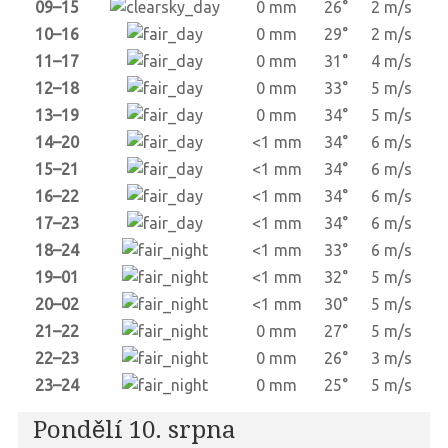
09–15
0 mm
26°
2 m/s
10–16
0 mm
29°
2 m/s
11–17
0 mm
31°
4 m/s
12–18
0 mm
33°
5 m/s
13–19
0 mm
34°
5 m/s
14–20
<1 mm
34°
6 m/s
15–21
<1 mm
34°
6 m/s
16–22
<1 mm
34°
6 m/s
17–23
<1 mm
34°
6 m/s
18–24
<1 mm
33°
6 m/s
19–01
<1 mm
32°
5 m/s
20–02
<1 mm
30°
5 m/s
21–22
0 mm
27°
5 m/s
22–23
0 mm
26°
3 m/s
23–24
0 mm
25°
5 m/s
Pondělí 10. srpna