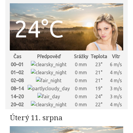
24°C
Čas
Předpověď
Srážky
Teplota
Vítr
00–01
0 mm
23°
6 m/s
01–02
0 mm
21°
4 m/s
02–08
0 mm
21°
4 m/s
08–14
0 mm
19°
3 m/s
14–20
0 mm
24°
3 m/s
20–02
0 mm
22°
4 m/s
Úterý 11. srpna