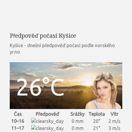
Předpověď počasí Kyšice
Kyšice - dnešní předpověď počasí podle norského
yr.no
26°C
Čas
Předpověď
Srážky
Teplota
Vítr
10–16
0 mm
20°
2 m/s
11–17
0 mm
21°
3 m/s