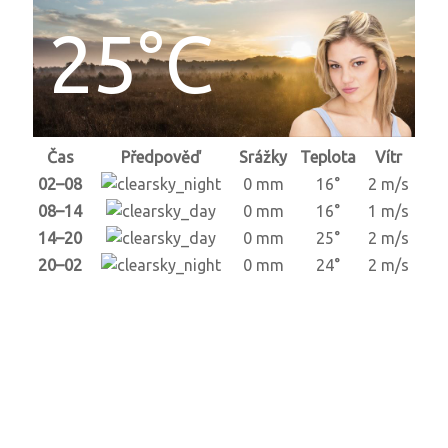
25°C
Čas
Předpověď
Srážky
Teplota
Vítr
02–08
0 mm
16°
2 m/s
08–14
0 mm
16°
1 m/s
14–20
0 mm
25°
2 m/s
20–02
0 mm
24°
2 m/s