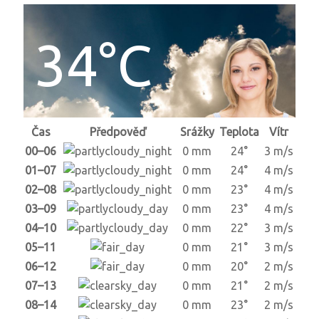
34°C
Čas
Předpověď
Srážky
Teplota
Vítr
00–06
0 mm
24°
3 m/s
01–07
0 mm
24°
4 m/s
02–08
0 mm
23°
4 m/s
03–09
0 mm
23°
4 m/s
04–10
0 mm
22°
3 m/s
05–11
0 mm
21°
3 m/s
06–12
0 mm
20°
2 m/s
07–13
0 mm
21°
2 m/s
08–14
0 mm
23°
2 m/s