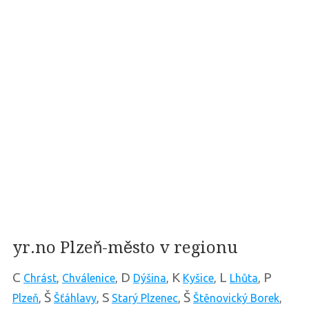
yr.no Plzeň-město v regionu
C
D
K
L
P
Chrást
,
Chválenice
,
Dýšina
,
Kyšice
,
Lhůta
,
Š
S
Š
Plzeň
,
Šťáhlavy
,
Starý Plzenec
,
Štěnovický Borek
,