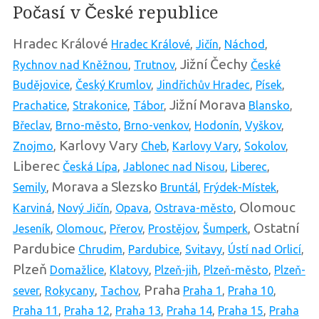
Počasí v České republice
Hradec Králové
Hradec Králové
,
Jičín
,
Náchod
,
Jižní Čechy
Rychnov nad Kněžnou
,
Trutnov
,
České
Budějovice
,
Český Krumlov
,
Jindřichův Hradec
,
Písek
,
Jižní Morava
Prachatice
,
Strakonice
,
Tábor
,
Blansko
,
Břeclav
,
Brno-město
,
Brno-venkov
,
Hodonín
,
Vyškov
,
Karlovy Vary
Znojmo
,
Cheb
,
Karlovy Vary
,
Sokolov
,
Liberec
Česká Lípa
,
Jablonec nad Nisou
,
Liberec
,
Morava a Slezsko
Semily
,
Bruntál
,
Frýdek-Místek
,
Olomouc
Karviná
,
Nový Jičín
,
Opava
,
Ostrava-město
,
Ostatní
Jeseník
,
Olomouc
,
Přerov
,
Prostějov
,
Šumperk
,
Pardubice
Chrudim
,
Pardubice
,
Svitavy
,
Ústí nad Orlicí
,
Plzeň
Domažlice
,
Klatovy
,
Plzeň-jih
,
Plzeň-město
,
Plzeň-
Praha
sever
,
Rokycany
,
Tachov
,
Praha 1
,
Praha 10
,
Praha 11
,
Praha 12
,
Praha 13
,
Praha 14
,
Praha 15
,
Praha