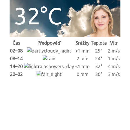
32°C
Čas
Předpověď
Srážky
Teplota
Vítr
02–08
<1 mm
25°
2 m/s
08–14
2 mm
24°
1 m/s
14–20
<1 mm
32°
4 m/s
20–02
0 mm
30°
3 m/s