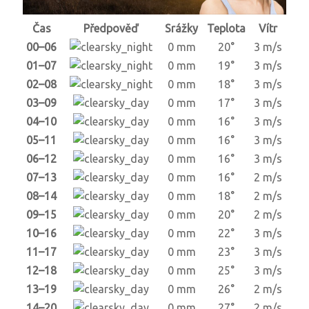
Čas
Předpověď
Srážky
Teplota
Vítr
00–06
0 mm
20°
3 m/s
01–07
0 mm
19°
3 m/s
02–08
0 mm
18°
3 m/s
03–09
0 mm
17°
3 m/s
04–10
0 mm
16°
3 m/s
05–11
0 mm
16°
3 m/s
06–12
0 mm
16°
3 m/s
07–13
0 mm
16°
2 m/s
08–14
0 mm
18°
2 m/s
09–15
0 mm
20°
2 m/s
10–16
0 mm
22°
3 m/s
11–17
0 mm
23°
3 m/s
12–18
0 mm
25°
3 m/s
13–19
0 mm
26°
2 m/s
14–20
0 mm
27°
2 m/s