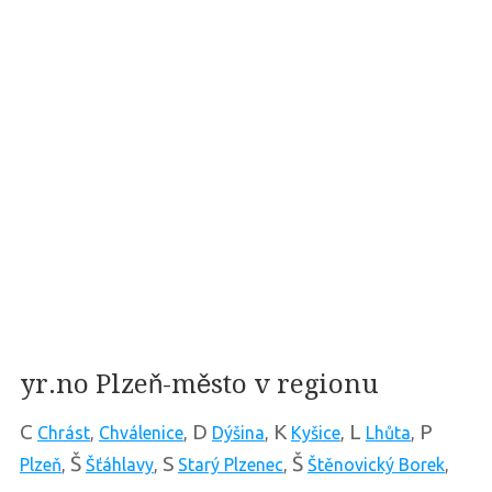
yr.no Plzeň-město v regionu
C
D
K
L
P
Chrást
,
Chválenice
,
Dýšina
,
Kyšice
,
Lhůta
,
Š
S
Š
Plzeň
,
Šťáhlavy
,
Starý Plzenec
,
Štěnovický Borek
,