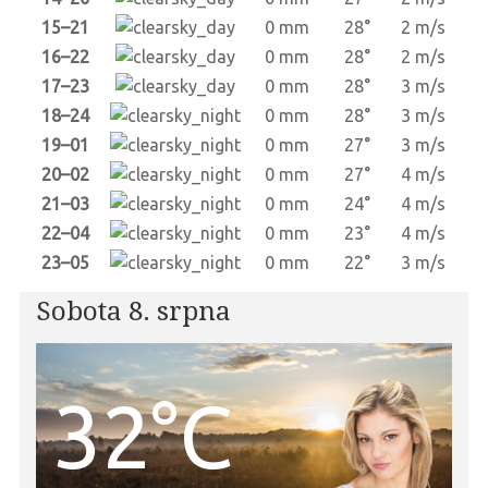
15–21
0 mm
28°
2 m/s
16–22
0 mm
28°
2 m/s
17–23
0 mm
28°
3 m/s
18–24
0 mm
28°
3 m/s
19–01
0 mm
27°
3 m/s
20–02
0 mm
27°
4 m/s
21–03
0 mm
24°
4 m/s
22–04
0 mm
23°
4 m/s
23–05
0 mm
22°
3 m/s
Sobota 8. srpna
32°C