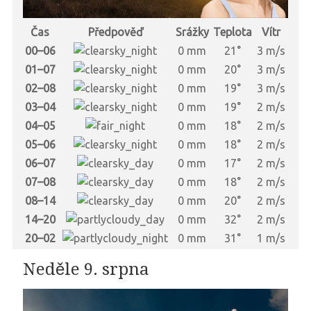
Čas
Předpověď
Srážky
Teplota
Vítr
00–06
0 mm
21°
3 m/s
01–07
0 mm
20°
3 m/s
02–08
0 mm
19°
3 m/s
03–04
0 mm
19°
2 m/s
04–05
0 mm
18°
2 m/s
05–06
0 mm
18°
2 m/s
06–07
0 mm
17°
2 m/s
07–08
0 mm
18°
2 m/s
08–14
0 mm
20°
2 m/s
14–20
0 mm
32°
2 m/s
20–02
0 mm
31°
1 m/s
Neděle 9. srpna