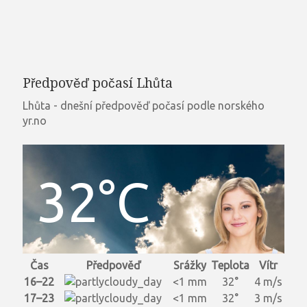
Předpověď počasí Lhůta
Lhůta - dnešní předpověď počasí podle norského
yr.no
32°C
Čas
Předpověď
Srážky
Teplota
Vítr
16–22
<1 mm
32°
4 m/s
17–23
<1 mm
32°
3 m/s