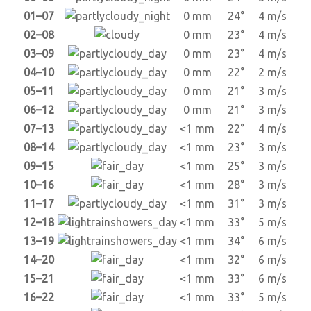
01–07
0 mm
24°
4 m/s
02–08
0 mm
23°
4 m/s
03–09
0 mm
23°
4 m/s
04–10
0 mm
22°
2 m/s
05–11
0 mm
21°
3 m/s
06–12
0 mm
21°
3 m/s
07–13
<1 mm
22°
4 m/s
08–14
<1 mm
23°
3 m/s
09–15
<1 mm
25°
3 m/s
10–16
<1 mm
28°
3 m/s
11–17
<1 mm
31°
3 m/s
12–18
<1 mm
33°
5 m/s
13–19
<1 mm
34°
6 m/s
14–20
<1 mm
32°
6 m/s
15–21
<1 mm
33°
6 m/s
16–22
<1 mm
33°
5 m/s