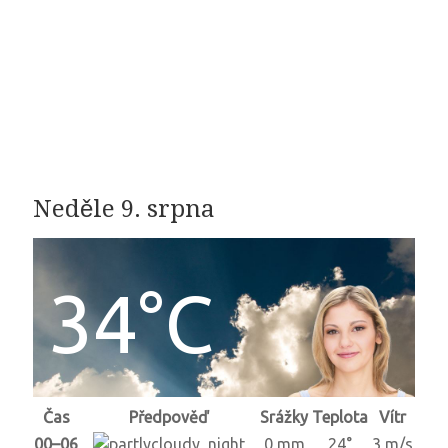
Neděle 9. srpna
34°C
Čas
Předpověď
Srážky
Teplota
Vítr
00–06
0 mm
24°
3 m/s