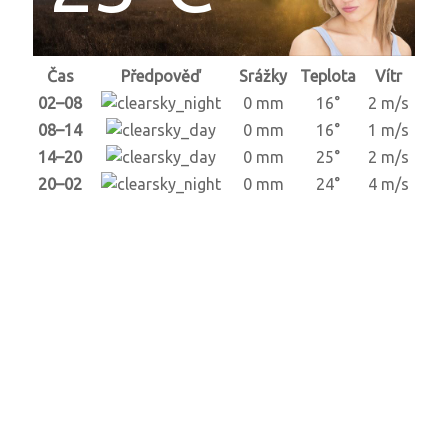
Čas
Předpověď
Srážky
Teplota
Vítr
02–08
0 mm
16°
2 m/s
08–14
0 mm
16°
1 m/s
14–20
0 mm
25°
2 m/s
20–02
0 mm
24°
4 m/s