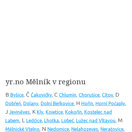
yr.no Mělník v regionu
B
Č
C
D
Byšice
,
Čakovičky
,
Chlumín
,
Chorušice
,
Cítov
,
H
Dobřeň
,
Dolany
,
Dolní Beřkovice
,
Hořín
,
Horní Počaply
,
J
K
Jeviněves
,
Kly
,
Kojetice
,
Kokořín
,
Kostelec nad
L
M
Labem
,
Ledčice
,
Lhotka
,
Lobeč
,
Lužec nad Vltavou
,
N
Mělnické Vtelno
,
Nedomice
,
Nelahozeves
,
Neratovice
,