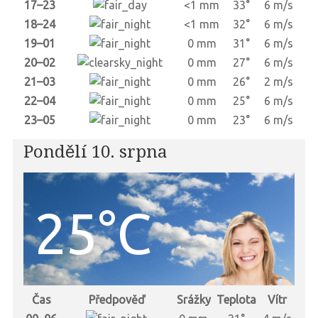
17–23
<1 mm
33°
6 m/s
18–24
<1 mm
32°
6 m/s
19–01
0 mm
31°
6 m/s
20–02
0 mm
27°
6 m/s
21–03
0 mm
26°
2 m/s
22–04
0 mm
25°
6 m/s
23–05
0 mm
23°
6 m/s
Pondělí 10. srpna
25°C
Čas
Předpověď
Srážky
Teplota
Vítr