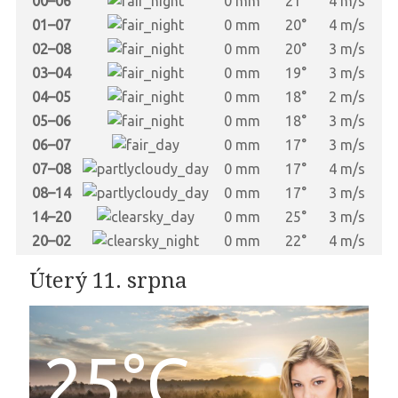
00–06
0 mm
21°
4 m/s
01–07
0 mm
20°
4 m/s
02–08
0 mm
20°
3 m/s
03–04
0 mm
19°
3 m/s
04–05
0 mm
18°
2 m/s
05–06
0 mm
18°
3 m/s
06–07
0 mm
17°
3 m/s
07–08
0 mm
17°
4 m/s
08–14
0 mm
17°
3 m/s
14–20
0 mm
25°
3 m/s
20–02
0 mm
22°
4 m/s
Úterý 11. srpna
25°C