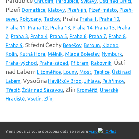
Pardubice
Chrudim
,
Pardubice
,
Svitavy
,
Ústí nad Orlicí
,
Plzeň
Domažlice
,
Klatovy
,
Plzeň-jih
,
Plzeň-město
,
Plzeň-
Praha
sever
,
Rokycany
,
Tachov
,
Praha 1
,
Praha 10
,
Praha 11
,
Praha 12
,
Praha 13
,
Praha 14
,
Praha 15
,
Praha
2
,
Praha 3
,
Praha 4
,
Praha 5
,
Praha 6
,
Praha 7
,
Praha 8
,
Středni Čechy
Praha 9
,
Benešov
,
Beroun
,
Kladno
,
Kolín
,
Kutná Hora
,
Mělník
,
Mladá Boleslav
,
Nymburk
,
Ústí
Praha-východ
,
Praha-západ
,
Příbram
,
Rakovník
,
nad Labem
Litoměřice
,
Louny
,
Most
,
Teplice
,
Ústí nad
Vysočina
Labem
,
Havlíčkův Brod
,
Jihlava
,
Pelhřimov
,
Zlín
Třebíč
,
Žďár nad Sázavou
,
Kroměříž
,
Uherské
Hradiště
,
Vsetín
,
Zlín
,
Yrena používá volně dostupná data ze serveru
yr.no