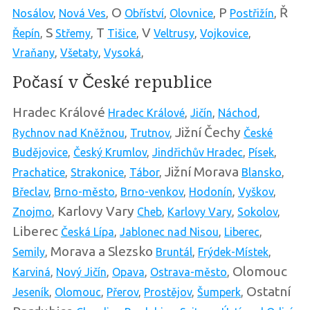
O
P
Ř
Nosálov
,
Nová Ves
,
Obříství
,
Olovnice
,
Postřižín
,
S
T
V
Řepín
,
Střemy
,
Tišice
,
Veltrusy
,
Vojkovice
,
Vraňany
,
Všetaty
,
Vysoká
,
Počasí v České republice
Hradec Králové
Hradec Králové
,
Jičín
,
Náchod
,
Jižní Čechy
Rychnov nad Kněžnou
,
Trutnov
,
České
Budějovice
,
Český Krumlov
,
Jindřichův Hradec
,
Písek
,
Jižní Morava
Prachatice
,
Strakonice
,
Tábor
,
Blansko
,
Břeclav
,
Brno-město
,
Brno-venkov
,
Hodonín
,
Vyškov
,
Karlovy Vary
Znojmo
,
Cheb
,
Karlovy Vary
,
Sokolov
,
Liberec
Česká Lípa
,
Jablonec nad Nisou
,
Liberec
,
Morava a Slezsko
Semily
,
Bruntál
,
Frýdek-Místek
,
Olomouc
Karviná
,
Nový Jičín
,
Opava
,
Ostrava-město
,
Ostatní
Jeseník
,
Olomouc
,
Přerov
,
Prostějov
,
Šumperk
,