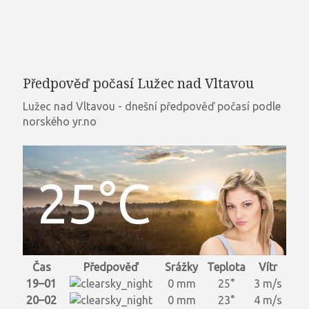
Předpověď počasí Lužec nad Vltavou
Lužec nad Vltavou - dnešní předpověď počasí podle
norského yr.no
25°C
Čas
Předpověď
Srážky
Teplota
Vítr
19–01
0 mm
25°
3 m/s
20–02
0 mm
23°
4 m/s