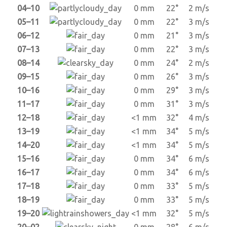
04–10
0 mm
22°
2 m/s
05–11
0 mm
22°
3 m/s
06–12
0 mm
21°
3 m/s
07–13
0 mm
22°
3 m/s
08–14
0 mm
24°
2 m/s
09–15
0 mm
26°
3 m/s
10–16
0 mm
29°
3 m/s
11–17
0 mm
31°
3 m/s
12–18
<1 mm
32°
4 m/s
13–19
<1 mm
34°
5 m/s
14–20
<1 mm
34°
5 m/s
15–16
0 mm
34°
6 m/s
16–17
0 mm
34°
6 m/s
17–18
0 mm
33°
5 m/s
18–19
0 mm
33°
5 m/s
19–20
<1 mm
32°
5 m/s