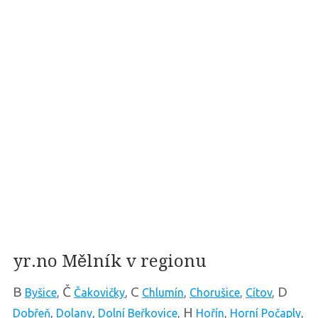
yr.no Mělník v regionu
B
Č
C
D
Byšice
,
Čakovičky
,
Chlumín
,
Chorušice
,
Cítov
,
H
Dobřeň
,
Dolany
,
Dolní Beřkovice
,
Hořín
,
Horní Počaply
,