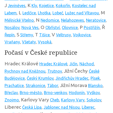
J
K
Jeviněves
,
Kly
,
Kojetice
,
Kokořín
,
Kostelec nad
L
M
Labem
,
Ledčice
,
Lhotka
,
Lobeč
,
Lužec nad Vltavou
,
N
Mělnické Vtelno
,
Nedomice
,
Nelahozeves
,
Neratovice
,
O
P
Ř
Nosálov
,
Nová Ves
,
Obříství
,
Olovnice
,
Postřižín
,
S
T
V
Řepín
,
Střemy
,
Tišice
,
Veltrusy
,
Vojkovice
,
Vraňany
,
Všetaty
,
Vysoká
,
Počasí v České republice
Hradec Králové
Hradec Králové
,
Jičín
,
Náchod
,
Jižní Čechy
Rychnov nad Kněžnou
,
Trutnov
,
České
Budějovice
,
Český Krumlov
,
Jindřichův Hradec
,
Písek
,
Jižní Morava
Prachatice
,
Strakonice
,
Tábor
,
Blansko
,
Břeclav
,
Brno-město
,
Brno-venkov
,
Hodonín
,
Vyškov
,
Karlovy Vary
Znojmo
,
Cheb
,
Karlovy Vary
,
Sokolov
,
Liberec
Česká Lípa
,
Jablonec nad Nisou
,
Liberec
,