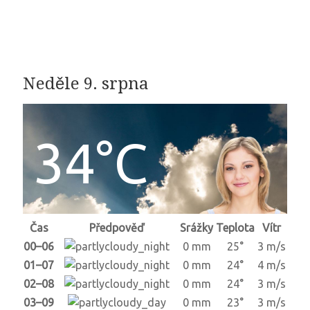
Neděle 9. srpna
34°C
Čas
Předpověď
Srážky
Teplota
Vítr
00–06
0 mm
25°
3 m/s
01–07
0 mm
24°
4 m/s
02–08
0 mm
24°
3 m/s
03–09
0 mm
23°
3 m/s