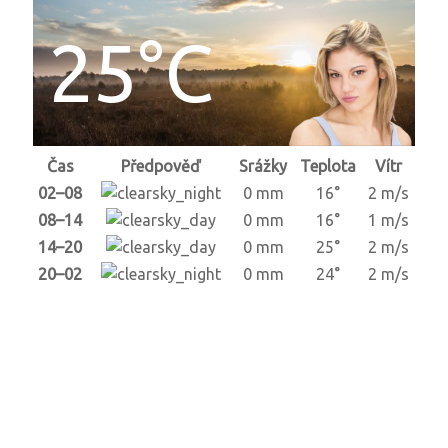
25°C
Čas
Předpověď
Srážky
Teplota
Vítr
02–08
0 mm
16°
2 m/s
08–14
0 mm
16°
1 m/s
14–20
0 mm
25°
2 m/s
20–02
0 mm
24°
2 m/s