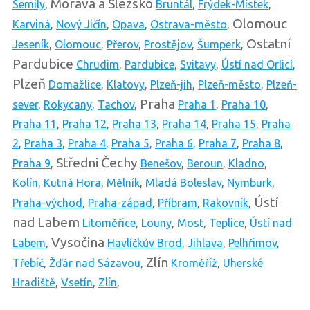
Morava a Slezsko
Semily
,
Bruntál
,
Frýdek-Místek
,
Olomouc
Karviná
,
Nový Jičín
,
Opava
,
Ostrava-město
,
Ostatní
Jeseník
,
Olomouc
,
Přerov
,
Prostějov
,
Šumperk
,
Pardubice
Chrudim
,
Pardubice
,
Svitavy
,
Ústí nad Orlicí
,
Plzeň
Domažlice
,
Klatovy
,
Plzeň-jih
,
Plzeň-město
,
Plzeň-
Praha
sever
,
Rokycany
,
Tachov
,
Praha 1
,
Praha 10
,
Praha 11
,
Praha 12
,
Praha 13
,
Praha 14
,
Praha 15
,
Praha
2
,
Praha 3
,
Praha 4
,
Praha 5
,
Praha 6
,
Praha 7
,
Praha 8
,
Středni Čechy
Praha 9
,
Benešov
,
Beroun
,
Kladno
,
Kolín
,
Kutná Hora
,
Mělník
,
Mladá Boleslav
,
Nymburk
,
Ústí
Praha-východ
,
Praha-západ
,
Příbram
,
Rakovník
,
nad Labem
Litoměřice
,
Louny
,
Most
,
Teplice
,
Ústí nad
Vysočina
Labem
,
Havlíčkův Brod
,
Jihlava
,
Pelhřimov
,
Zlín
Třebíč
,
Žďár nad Sázavou
,
Kroměříž
,
Uherské
Hradiště
,
Vsetín
,
Zlín
,