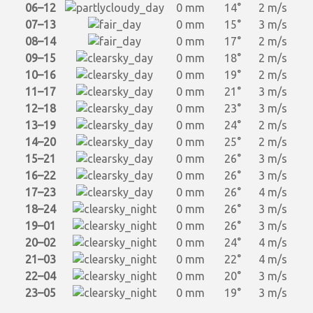
06–12
0 mm
14°
2 m/s
07–13
0 mm
15°
3 m/s
08–14
0 mm
17°
2 m/s
09–15
0 mm
18°
2 m/s
10–16
0 mm
19°
2 m/s
11–17
0 mm
21°
3 m/s
12–18
0 mm
23°
3 m/s
13–19
0 mm
24°
2 m/s
14–20
0 mm
25°
2 m/s
15–21
0 mm
26°
3 m/s
16–22
0 mm
26°
3 m/s
17–23
0 mm
26°
4 m/s
18–24
0 mm
26°
3 m/s
19–01
0 mm
26°
3 m/s
20–02
0 mm
24°
4 m/s
21–03
0 mm
22°
4 m/s
22–04
0 mm
20°
3 m/s
23–05
0 mm
19°
3 m/s