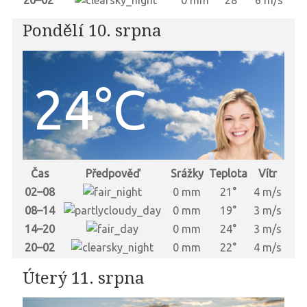
20–02
0 mm
28°
6 m/s
Pondělí 10. srpna
24°C
Čas
Předpověď
Srážky
Teplota
Vítr
02–08
0 mm
21°
4 m/s
08–14
0 mm
19°
3 m/s
14–20
0 mm
24°
3 m/s
20–02
0 mm
22°
4 m/s
Úterý 11. srpna