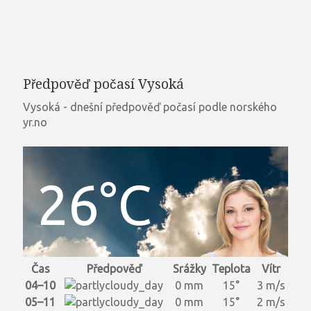
Předpověď počasí Vysoká
Vysoká - dnešní předpověď počasí podle norského
yr.no
26°C
Čas
Předpověď
Srážky
Teplota
Vítr
04–10
0 mm
15°
3 m/s
05–11
0 mm
15°
2 m/s