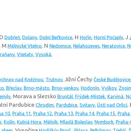
D
H
J
Dobřeň
,
Dolany
,
Dolní Beřkovice
,
Hořín
,
Horní Počaply
,
M
N
,
Mělnické Vtelno
,
Nedomice
,
Nelahozeves
,
Neratovice
,
N
raňany
,
Všetaty
,
Vysoká
,
Jižní Čechy
ychnov nad Kněžnou
,
Trutnov
,
České Budějovice
ko
,
Břeclav
,
Brno-město
,
Brno-venkov
,
Hodonín
,
Vyškov
,
Znoj
Morava a Slezsko
emily
,
Bruntál
,
Frýdek-Místek
,
Karviná
,
No
tní
Pardubice
Chrudim
,
Pardubice
,
Svitavy
,
Ústí nad Orlicí
,
ha 10
,
Praha 11
,
Praha 12
,
Praha 13
,
Praha 14
,
Praha 15
,
Praha
o
,
Kolín
,
Kutná Hora
,
Mělník
,
Mladá Boleslav
,
Nymburk
,
Praha-
Vysočina
 Labem
,
Havlíčkův Brod
,
Jihlava
,
Pelhřimov
,
Třebíč
,
Ž