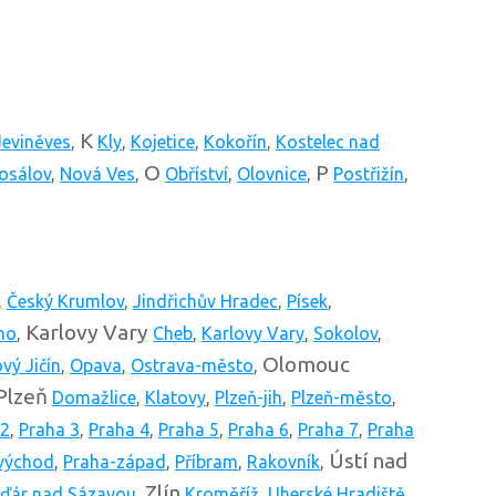
K
Jeviněves
,
Kly
,
Kojetice
,
Kokořín
,
Kostelec nad
O
P
osálov
,
Nová Ves
,
Obříství
,
Olovnice
,
Postřižín
,
,
Český Krumlov
,
Jindřichův Hradec
,
Písek
,
Karlovy Vary
mo
,
Cheb
,
Karlovy Vary
,
Sokolov
,
Olomouc
vý Jičín
,
Opava
,
Ostrava-město
,
Plzeň
Domažlice
,
Klatovy
,
Plzeň-jih
,
Plzeň-město
,
 2
,
Praha 3
,
Praha 4
,
Praha 5
,
Praha 6
,
Praha 7
,
Praha
Ústí nad
východ
,
Praha-západ
,
Příbram
,
Rakovník
,
Zlín
ďár nad Sázavou
,
Kroměříž
,
Uherské Hradiště
,