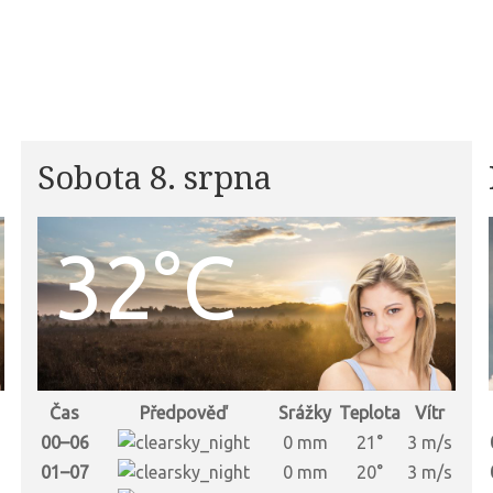
Sobota 8. srpna
32°C
Čas
Předpověď
Srážky
Teplota
Vítr
00–06
0 mm
21°
3 m/s
01–07
0 mm
20°
3 m/s