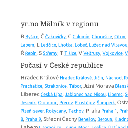
yr.no Mělník v regionu
B
Č
C
Byšice
,
Čakovičky
,
Chlumín
,
Chorušice
,
Cítov
,
L
Labem
,
Ledčice
,
Lhotka
,
Lobeč
,
Lužec nad Vltavou
Ř
S
T
V
Řepín
,
Střemy
,
Tišice
,
Veltrusy
,
Vojkovice
,
V
Počasí v České republice
Hradec Králové
Hradec Králové
,
Jičín
,
Náchod
,
R
Jižní Morava
Prachatice
,
Strakonice
,
Tábor
,
Blans
Liberec
Česká Lípa
,
Jablonec nad Nisou
,
Liberec
,
S
Osta
Jeseník
,
Olomouc
,
Přerov
,
Prostějov
,
Šumperk
,
Praha
Plzeň-sever
,
Rokycany
,
Tachov
,
Praha 1
,
Pra
Středni Čechy
8
,
Praha 9
,
Benešov
,
Beroun
,
Kladn
Labem
Litoměřice
,
Louny
,
Most
,
Teplice
,
Ústí nad