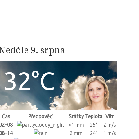
Neděle 9. srpna
32°C
Čas
Předpověď
Srážky
Teplota
Vítr
02–08
<1 mm
25°
2 m/s
08–14
2 mm
24°
1 m/s