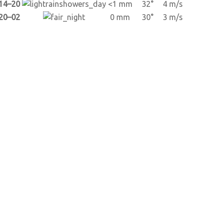
14–20
<1 mm
32°
4 m/s
20–02
0 mm
30°
3 m/s