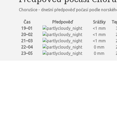
Chorušice - dnešní předpověď počasí podle norskéh
Čas
Předpověď
Srážky
Te
19–01
<1 mm
20–02
<1 mm
21–03
<1 mm
22–04
0 mm
23–05
0 mm