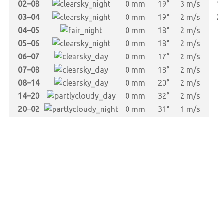
02–08
0 mm
19°
3 m/s
03–04
0 mm
19°
2 m/s
04–05
0 mm
18°
2 m/s
05–06
0 mm
18°
2 m/s
06–07
0 mm
17°
2 m/s
07–08
0 mm
18°
2 m/s
08–14
0 mm
20°
2 m/s
14–20
0 mm
32°
2 m/s
20–02
0 mm
31°
1 m/s