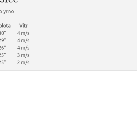
o yr.no
plota
Vítr
30°
4 m/s
29°
4 m/s
26°
4 m/s
25°
3 m/s
25°
2 m/s