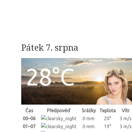
Pátek 7. srpna
28°C
Čas
Předpověď
Srážky
Teplota
Vítr
00–06
0 mm
20°
3 m/s
01–07
0 mm
19°
3 m/s