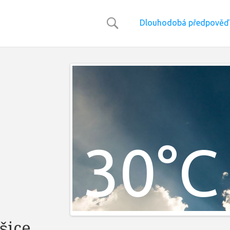
Dlouhodobá předpověď 
30°C
šice