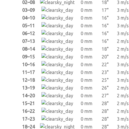
02–08
0 mm
18°
3 m/s
03–09
0 mm
17°
3 m/s
04–10
0 mm
16°
3 m/s
05–11
0 mm
16°
3 m/s
06–12
0 mm
16°
3 m/s
07–13
0 mm
16°
2 m/s
08–14
0 mm
18°
2 m/s
09–15
0 mm
20°
2 m/s
10–16
0 mm
22°
3 m/s
11–17
0 mm
23°
3 m/s
12–18
0 mm
25°
3 m/s
13–19
0 mm
26°
2 m/s
14–20
0 mm
27°
2 m/s
15–21
0 mm
28°
2 m/s
16–22
0 mm
28°
2 m/s
17–23
0 mm
28°
3 m/s
18–24
0 mm
28°
3 m/s