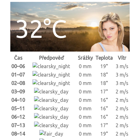
32°C
Čas
Předpověď
Srážky
Teplota
Vítr
00–06
0 mm
19°
3 m/s
01–07
0 mm
18°
3 m/s
02–08
0 mm
18°
3 m/s
03–09
0 mm
17°
2 m/s
04–10
0 mm
16°
2 m/s
05–11
0 mm
16°
2 m/s
06–12
0 mm
16°
2 m/s
07–13
0 mm
17°
2 m/s
08–14
0 mm
19°
2 m/s