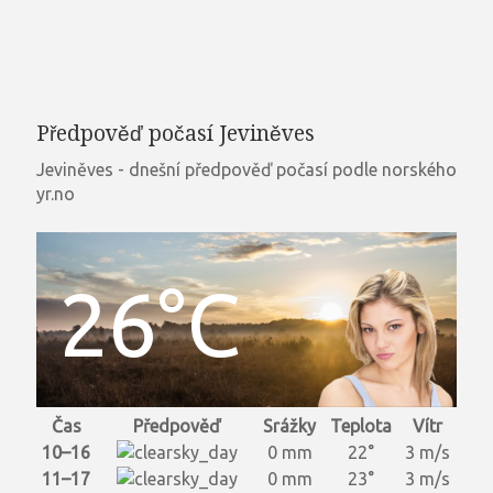
Předpověď počasí Jeviněves
Jeviněves - dnešní předpověď počasí podle norského
yr.no
26°C
Čas
Předpověď
Srážky
Teplota
Vítr
10–16
0 mm
22°
3 m/s
11–17
0 mm
23°
3 m/s