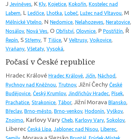
J
K
Jeviněves
,
Kly
,
Kojetice
,
Kokořín
,
Kostelec nad
L
M
Labem
,
Ledčice
,
Lhotka
,
Lobeč
,
Lužec nad Vltavou
,
N
Mělnické Vtelno
,
Nedomice
,
Nelahozeves
,
Neratovice
,
O
P
Ř
Nosálov
,
Nová Ves
,
Obříství
,
Olovnice
,
Postřižín
,
S
T
V
Řepín
,
Střemy
,
Tišice
,
Veltrusy
,
Vojkovice
,
Vraňany
,
Všetaty
,
Vysoká
,
Počasí v České republice
Hradec Králové
Hradec Králové
,
Jičín
,
Náchod
,
Jižní Čechy
Rychnov nad Kněžnou
,
Trutnov
,
České
Budějovice
,
Český Krumlov
,
Jindřichův Hradec
,
Písek
,
Jižní Morava
Prachatice
,
Strakonice
,
Tábor
,
Blansko
,
Břeclav
,
Brno-město
,
Brno-venkov
,
Hodonín
,
Vyškov
,
Karlovy Vary
Znojmo
,
Cheb
,
Karlovy Vary
,
Sokolov
,
Liberec
Česká Lípa
,
Jablonec nad Nisou
,
Liberec
,
Morava a Slezsko
Semily
,
Bruntál
,
Frýdek-Místek
,