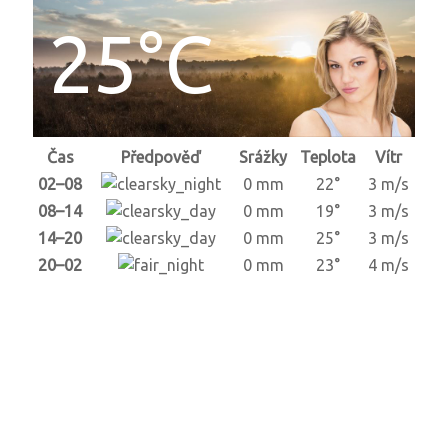
25°C
Čas
Předpověď
Srážky
Teplota
Vítr
02–08
0 mm
22°
3 m/s
08–14
0 mm
19°
3 m/s
14–20
0 mm
25°
3 m/s
20–02
0 mm
23°
4 m/s