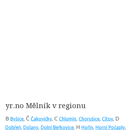
yr.no Mělník v regionu
B
Č
C
D
Byšice
,
Čakovičky
,
Chlumín
,
Chorušice
,
Cítov
,
H
Dobřeň
,
Dolany
,
Dolní Beřkovice
,
Hořín
,
Horní Počaply
,