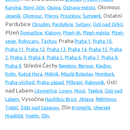
Olomouc
Karviná
,
Nový Jičín
,
Opava
,
Ostrava-město
,
Ostatní
Jeseník
,
Olomouc
,
Přerov
,
Prostějov
,
Šumperk
,
Pardubice
Chrudim
,
Pardubice
,
Svitavy
,
Ústí nad Orlicí
,
Plzeň
Domažlice
,
Klatovy
,
Plzeň-jih
,
Plzeň-město
,
Plzeň-
Praha
sever
,
Rokycany
,
Tachov
,
Praha 1
,
Praha 10
,
Praha 11
,
Praha 12
,
Praha 13
,
Praha 14
,
Praha 15
,
Praha
2
,
Praha 3
,
Praha 4
,
Praha 5
,
Praha 6
,
Praha 7
,
Praha 8
,
Středni Čechy
Praha 9
,
Benešov
,
Beroun
,
Kladno
,
Kolín
,
Kutná Hora
,
Mělník
,
Mladá Boleslav
,
Nymburk
,
Ústí
Praha-východ
,
Praha-západ
,
Příbram
,
Rakovník
,
nad Labem
Litoměřice
,
Louny
,
Most
,
Teplice
,
Ústí nad
Vysočina
Labem
,
Havlíčkův Brod
,
Jihlava
,
Pelhřimov
,
Zlín
Třebíč
,
Žďár nad Sázavou
,
Kroměříž
,
Uherské
Hradiště
,
Vsetín
,
Zlín
,