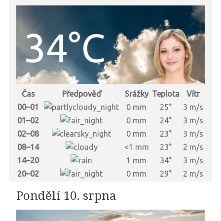
34°C
Čas
Předpověď
Srážky
Teplota
Vítr
00–01
0 mm
25°
3 m/s
01–02
0 mm
24°
3 m/s
02–08
0 mm
23°
3 m/s
08–14
<1 mm
23°
2 m/s
14–20
1 mm
34°
3 m/s
20–02
0 mm
29°
2 m/s
Pondělí 10. srpna