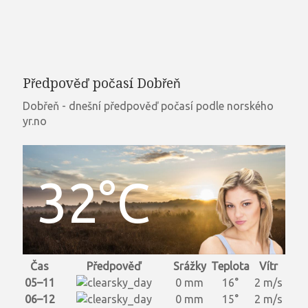
Předpověď počasí Dobřeň
Dobřeň - dnešní předpověď počasí podle norského
yr.no
32°C
Čas
Předpověď
Srážky
Teplota
Vítr
05–11
0 mm
16°
2 m/s
06–12
0 mm
15°
2 m/s