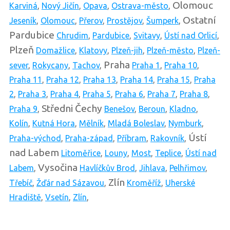
Olomouc
Karviná
,
Nový Jičín
,
Opava
,
Ostrava-město
,
Ostatní
Jeseník
,
Olomouc
,
Přerov
,
Prostějov
,
Šumperk
,
Pardubice
Chrudim
,
Pardubice
,
Svitavy
,
Ústí nad Orlicí
,
Plzeň
Domažlice
,
Klatovy
,
Plzeň-jih
,
Plzeň-město
,
Plzeň-
Praha
sever
,
Rokycany
,
Tachov
,
Praha 1
,
Praha 10
,
Praha 11
,
Praha 12
,
Praha 13
,
Praha 14
,
Praha 15
,
Praha
2
,
Praha 3
,
Praha 4
,
Praha 5
,
Praha 6
,
Praha 7
,
Praha 8
,
Středni Čechy
Praha 9
,
Benešov
,
Beroun
,
Kladno
,
Kolín
,
Kutná Hora
,
Mělník
,
Mladá Boleslav
,
Nymburk
,
Ústí
Praha-východ
,
Praha-západ
,
Příbram
,
Rakovník
,
nad Labem
Litoměřice
,
Louny
,
Most
,
Teplice
,
Ústí nad
Vysočina
Labem
,
Havlíčkův Brod
,
Jihlava
,
Pelhřimov
,
Zlín
Třebíč
,
Žďár nad Sázavou
,
Kroměříž
,
Uherské
Hradiště
,
Vsetín
,
Zlín
,