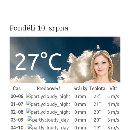
Pondělí 10. srpna
27°C
Čas
Předpověď
Srážky
Teplota
Vítr
00–06
0 mm
22°
5 m/s
01–07
0 mm
21°
4 m/s
02–08
0 mm
20°
3 m/s
03–09
0 mm
20°
3 m/s
04–10
0 mm
19°
3 m/s