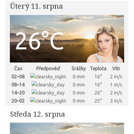
Úterý 11. srpna
26°C
Čas
Předpověď
Srážky
Teplota
Vítr
02–08
0 mm
16°
2 m/s
08–14
0 mm
16°
1 m/s
14–20
0 mm
26°
2 m/s
20–02
0 mm
25°
3 m/s
Středa 12. srpna