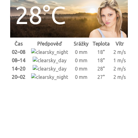
28°C
Čas
Předpověď
Srážky
Teplota
Vítr
02–08
0 mm
18°
2 m/s
08–14
0 mm
18°
1 m/s
14–20
0 mm
28°
2 m/s
20–02
0 mm
27°
2 m/s