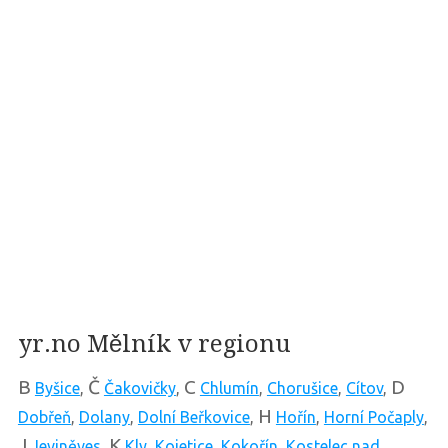
yr.no Mělník v regionu
B
Č
C
D
Byšice
,
Čakovičky
,
Chlumín
,
Chorušice
,
Cítov
,
H
Dobřeň
,
Dolany
,
Dolní Beřkovice
,
Hořín
,
Horní Počaply
,
J
K
Jeviněves
,
Kly
,
Kojetice
,
Kokořín
,
Kostelec nad