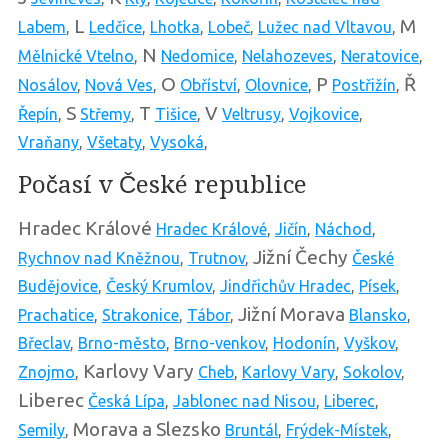
L
M
Labem
,
Ledčice
,
Lhotka
,
Lobeč
,
Lužec nad Vltavou
,
N
Mělnické Vtelno
,
Nedomice
,
Nelahozeves
,
Neratovice
,
O
P
Ř
Nosálov
,
Nová Ves
,
Obříství
,
Olovnice
,
Postřižín
,
S
T
V
Řepín
,
Střemy
,
Tišice
,
Veltrusy
,
Vojkovice
,
Vraňany
,
Všetaty
,
Vysoká
,
Počasí v České republice
Hradec Králové
Hradec Králové
,
Jičín
,
Náchod
,
Jižní Čechy
Rychnov nad Kněžnou
,
Trutnov
,
České
Budějovice
,
Český Krumlov
,
Jindřichův Hradec
,
Písek
,
Jižní Morava
Prachatice
,
Strakonice
,
Tábor
,
Blansko
,
Břeclav
,
Brno-město
,
Brno-venkov
,
Hodonín
,
Vyškov
,
Karlovy Vary
Znojmo
,
Cheb
,
Karlovy Vary
,
Sokolov
,
Liberec
Česká Lípa
,
Jablonec nad Nisou
,
Liberec
,
Morava a Slezsko
Semily
,
Bruntál
,
Frýdek-Místek
,