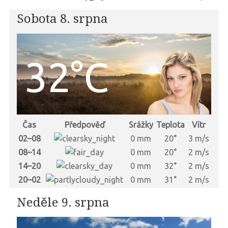
Sobota 8. srpna
32°C
Čas
Předpověď
Srážky
Teplota
Vítr
02–08
0 mm
20°
3 m/s
08–14
0 mm
20°
2 m/s
14–20
0 mm
32°
2 m/s
20–02
0 mm
31°
2 m/s
Neděle 9. srpna