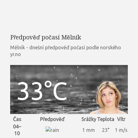
Předpověď počasí Mělník
Mělník - dnešní předpověď počasí podle norského
yr.no
33°C
Čas
Předpověď
Srážky
Teplota
Vítr
04–
1 mm
23°
1 m/s
10