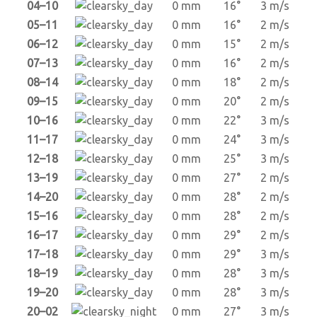
04–10
0 mm
16°
3 m/s
05–11
0 mm
16°
2 m/s
06–12
0 mm
15°
2 m/s
07–13
0 mm
16°
2 m/s
08–14
0 mm
18°
2 m/s
09–15
0 mm
20°
2 m/s
10–16
0 mm
22°
3 m/s
11–17
0 mm
24°
3 m/s
12–18
0 mm
25°
3 m/s
13–19
0 mm
27°
2 m/s
14–20
0 mm
28°
2 m/s
15–16
0 mm
28°
2 m/s
16–17
0 mm
29°
2 m/s
17–18
0 mm
29°
3 m/s
18–19
0 mm
28°
3 m/s
19–20
0 mm
28°
3 m/s
20–02
0 mm
27°
3 m/s