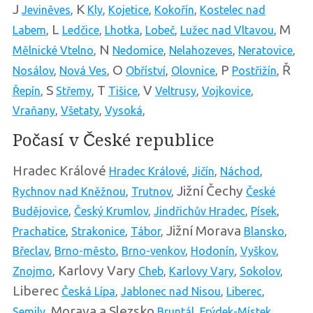
J
K
Jeviněves
,
Kly
,
Kojetice
,
Kokořín
,
Kostelec nad
L
M
Labem
,
Ledčice
,
Lhotka
,
Lobeč
,
Lužec nad Vltavou
,
N
Mělnické Vtelno
,
Nedomice
,
Nelahozeves
,
Neratovice
,
O
P
Ř
Nosálov
,
Nová Ves
,
Obříství
,
Olovnice
,
Postřižín
,
S
T
V
Řepín
,
Střemy
,
Tišice
,
Veltrusy
,
Vojkovice
,
Vraňany
,
Všetaty
,
Vysoká
,
Počasí v České republice
Hradec Králové
Hradec Králové
,
Jičín
,
Náchod
,
Jižní Čechy
Rychnov nad Kněžnou
,
Trutnov
,
České
Budějovice
,
Český Krumlov
,
Jindřichův Hradec
,
Písek
,
Jižní Morava
Prachatice
,
Strakonice
,
Tábor
,
Blansko
,
Břeclav
,
Brno-město
,
Brno-venkov
,
Hodonín
,
Vyškov
,
Karlovy Vary
Znojmo
,
Cheb
,
Karlovy Vary
,
Sokolov
,
Liberec
Česká Lípa
,
Jablonec nad Nisou
,
Liberec
,
Morava a Slezsko
Semily
,
Bruntál
,
Frýdek-Místek
,