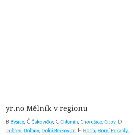
yr.no Mělník v regionu
B
Č
C
D
Byšice
,
Čakovičky
,
Chlumín
,
Chorušice
,
Cítov
,
H
Dobřeň
,
Dolany
,
Dolní Beřkovice
,
Hořín
,
Horní Počaply
,