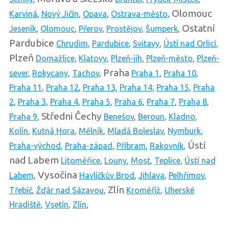
Olomouc
Karviná
,
Nový Jičín
,
Opava
,
Ostrava-město
,
Ostatní
Jeseník
,
Olomouc
,
Přerov
,
Prostějov
,
Šumperk
,
Pardubice
Chrudim
,
Pardubice
,
Svitavy
,
Ústí nad Orlicí
,
Plzeň
Domažlice
,
Klatovy
,
Plzeň-jih
,
Plzeň-město
,
Plzeň-
Praha
sever
,
Rokycany
,
Tachov
,
Praha 1
,
Praha 10
,
Praha 11
,
Praha 12
,
Praha 13
,
Praha 14
,
Praha 15
,
Praha
2
,
Praha 3
,
Praha 4
,
Praha 5
,
Praha 6
,
Praha 7
,
Praha 8
,
Středni Čechy
Praha 9
,
Benešov
,
Beroun
,
Kladno
,
Kolín
,
Kutná Hora
,
Mělník
,
Mladá Boleslav
,
Nymburk
,
Ústí
Praha-východ
,
Praha-západ
,
Příbram
,
Rakovník
,
nad Labem
Litoměřice
,
Louny
,
Most
,
Teplice
,
Ústí nad
Vysočina
Labem
,
Havlíčkův Brod
,
Jihlava
,
Pelhřimov
,
Zlín
Třebíč
,
Žďár nad Sázavou
,
Kroměříž
,
Uherské
Hradiště
,
Vsetín
,
Zlín
,