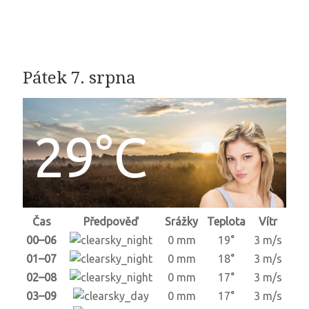
Pátek 7. srpna
29°C
Čas
Předpověď
Srážky
Teplota
Vítr
00–06
0 mm
19°
3 m/s
01–07
0 mm
18°
3 m/s
02–08
0 mm
17°
3 m/s
03–09
0 mm
17°
3 m/s