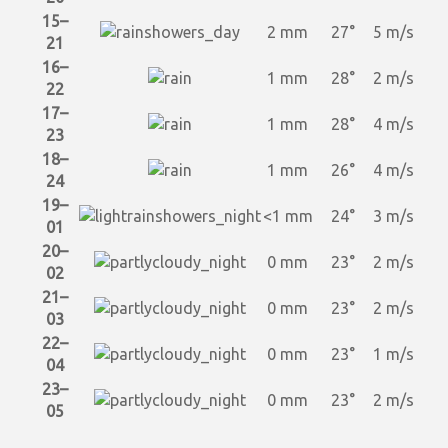
15–
2 mm
27°
5 m/s
21
16–
1 mm
28°
2 m/s
22
17–
1 mm
28°
4 m/s
23
18–
1 mm
26°
4 m/s
24
19–
<1 mm
24°
3 m/s
01
20–
0 mm
23°
2 m/s
02
21–
0 mm
23°
2 m/s
03
22–
0 mm
23°
1 m/s
04
23–
0 mm
23°
2 m/s
05