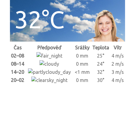
32°C
Čas
Předpověď
Srážky
Teplota
Vítr
02–08
0 mm
25°
4 m/s
08–14
0 mm
24°
2 m/s
14–20
<1 mm
32°
3 m/s
20–02
0 mm
30°
4 m/s