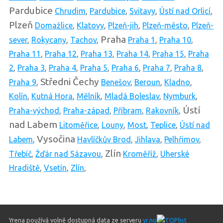
Pardubice
Chrudim
,
Pardubice
,
Svitavy
,
Ústí nad Orlicí
,
Plzeň
Domažlice
,
Klatovy
,
Plzeň-jih
,
Plzeň-město
,
Plzeň-
Praha
sever
,
Rokycany
,
Tachov
,
Praha 1
,
Praha 10
,
Praha 11
,
Praha 12
,
Praha 13
,
Praha 14
,
Praha 15
,
Praha
2
,
Praha 3
,
Praha 4
,
Praha 5
,
Praha 6
,
Praha 7
,
Praha 8
,
Středni Čechy
Praha 9
,
Benešov
,
Beroun
,
Kladno
,
Kolín
,
Kutná Hora
,
Mělník
,
Mladá Boleslav
,
Nymburk
,
Ústí
Praha-východ
,
Praha-západ
,
Příbram
,
Rakovník
,
nad Labem
Litoměřice
,
Louny
,
Most
,
Teplice
,
Ústí nad
Vysočina
Labem
,
Havlíčkův Brod
,
Jihlava
,
Pelhřimov
,
Zlín
Třebíč
,
Žďár nad Sázavou
,
Kroměříž
,
Uherské
Hradiště
,
Vsetín
,
Zlín
,
Yrena používá volně dostupná data ze serveru
yr.no