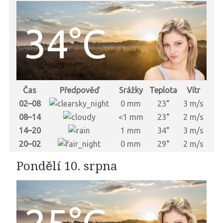
34°C
Čas
Předpověď
Srážky
Teplota
Vítr
02–08
0 mm
23°
3 m/s
08–14
<1 mm
23°
2 m/s
14–20
1 mm
34°
3 m/s
20–02
0 mm
29°
2 m/s
Pondělí 10. srpna
25°C