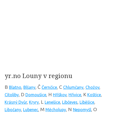
yr.no Louny v regionu
B
Č
C
Blatno
,
Blšany
,
Černčice
,
Chlumčany
,
Chožov
,
D
H
K
Cítoliby
,
Domoušice
,
Hříškov
,
Hřivice
,
Koštice
,
L
Krásný Dvůr
,
Kryry
,
Lenešice
,
Libčeves
,
Liběšice
,
M
N
O
Libočany
,
Lubenec
,
Měcholupy
,
Nepomyšl
,