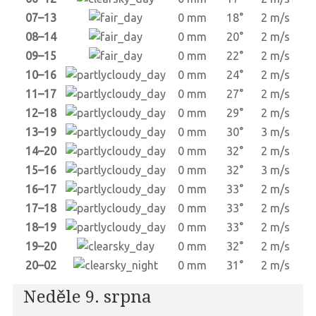
07–13
0 mm
18°
2 m/s
08–14
0 mm
20°
2 m/s
09–15
0 mm
22°
2 m/s
10–16
0 mm
24°
2 m/s
11–17
0 mm
27°
2 m/s
12–18
0 mm
29°
2 m/s
13–19
0 mm
30°
3 m/s
14–20
0 mm
32°
2 m/s
15–16
0 mm
32°
3 m/s
16–17
0 mm
33°
2 m/s
17–18
0 mm
33°
2 m/s
18–19
0 mm
33°
2 m/s
19–20
0 mm
32°
2 m/s
20–02
0 mm
31°
2 m/s
Neděle 9. srpna