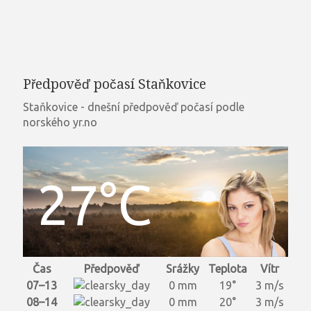
Předpověď počasí Staňkovice
Staňkovice - dnešní předpověď počasí podle
norského yr.no
27°C
Čas
Předpověď
Srážky
Teplota
Vítr
07–13
0 mm
19°
3 m/s
08–14
0 mm
20°
3 m/s