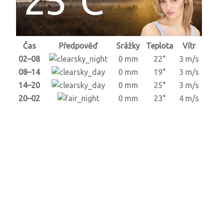
Čas
Předpověď
Srážky
Teplota
Vítr
02–08
0 mm
22°
3 m/s
08–14
0 mm
19°
3 m/s
14–20
0 mm
25°
3 m/s
20–02
0 mm
23°
4 m/s