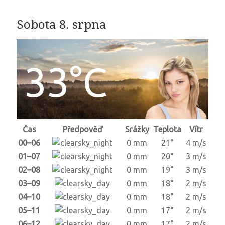
Sobota 8. srpna
33°C
Čas
Předpověď
Srážky
Teplota
Vítr
00–06
0 mm
21°
4 m/s
01–07
0 mm
20°
3 m/s
02–08
0 mm
19°
3 m/s
03–09
0 mm
18°
2 m/s
04–10
0 mm
18°
2 m/s
05–11
0 mm
17°
2 m/s
06–12
0 mm
17°
2 m/s