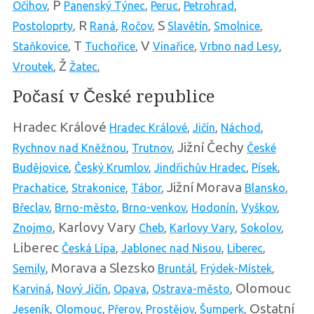
P
Očihov
,
Panenský Týnec
,
Peruc
,
Petrohrad
,
R
S
Postoloprty
,
Raná
,
Ročov
,
Slavětín
,
Smolnice
,
T
V
Staňkovice
,
Tuchořice
,
Vinařice
,
Vrbno nad Lesy
,
Ž
Vroutek
,
Žatec
,
Počasí v České republice
Hradec Králové
Hradec Králové
,
Jičín
,
Náchod
,
Jižní Čechy
Rychnov nad Kněžnou
,
Trutnov
,
České
Budějovice
,
Český Krumlov
,
Jindřichův Hradec
,
Písek
,
Jižní Morava
Prachatice
,
Strakonice
,
Tábor
,
Blansko
,
Břeclav
,
Brno-město
,
Brno-venkov
,
Hodonín
,
Vyškov
,
Karlovy Vary
Znojmo
,
Cheb
,
Karlovy Vary
,
Sokolov
,
Liberec
Česká Lípa
,
Jablonec nad Nisou
,
Liberec
,
Morava a Slezsko
Semily
,
Bruntál
,
Frýdek-Místek
,
Olomouc
Karviná
,
Nový Jičín
,
Opava
,
Ostrava-město
,
Ostatní
Jeseník
,
Olomouc
,
Přerov
,
Prostějov
,
Šumperk
,