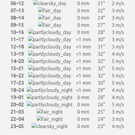
06–12
0 mm
21°
2 m/s
07–13
0 mm
22°
3 m/s
08–14
0 mm
24°
3 m/s
09–15
0 mm
27°
3 m/s
10–16
0 mm
28°
3 m/s
11–17
<1 mm
30°
3 m/s
12–18
<1 mm
31°
3 m/s
13–19
<1 mm
32°
4 m/s
14–20
<1 mm
32°
5 m/s
15–21
<1 mm
32°
5 m/s
16–22
<1 mm
32°
5 m/s
17–23
<1 mm
30°
5 m/s
18–24
<1 mm
29°
4 m/s
19–01
0 mm
28°
4 m/s
20–02
0 mm
26°
5 m/s
21–03
0 mm
25°
3 m/s
22–04
0 mm
24°
3 m/s
23–05
0 mm
23°
4 m/s