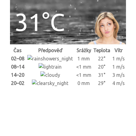
31°C
Čas
Předpověď
Srážky
Teplota
Vítr
02–08
1 mm
22°
1 m/s
08–14
<1 mm
20°
1 m/s
14–20
<1 mm
31°
3 m/s
20–02
0 mm
29°
4 m/s