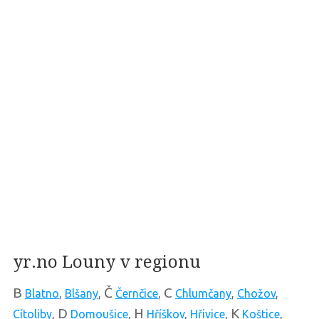
yr.no Louny v regionu
B
Č
C
Blatno
,
Blšany
,
Černčice
,
Chlumčany
,
Chožov
,
D
H
K
Cítoliby
,
Domoušice
,
Hříškov
,
Hřivice
,
Koštice
,