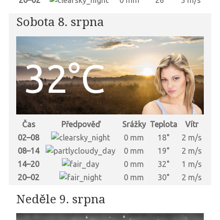
20–02
0 mm
26°
3 m/s
Sobota 8. srpna
32°C
Čas
Předpověď
Srážky
Teplota
Vítr
02–08
0 mm
18°
2 m/s
08–14
0 mm
19°
2 m/s
14–20
0 mm
32°
1 m/s
20–02
0 mm
30°
2 m/s
Neděle 9. srpna