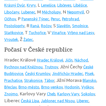
L
Krásný Dvůr
,
Kryry
,
Lenešice
,
Libčeves
,
Liběšice
,
M
N
O
Libočany
,
Lubenec
,
Měcholupy
,
Nepomyšl
,
P
Očihov
,
Panenský Týnec
,
Peruc
,
Petrohrad
,
R
S
Postoloprty
,
Raná
,
Ročov
,
Slavětín
,
Smolnice
,
T
V
Staňkovice
,
Tuchořice
,
Vinařice
,
Vrbno nad Lesy
,
Ž
Vroutek
,
Žatec
,
Počasí v České republice
Hradec Králové
Hradec Králové
,
Jičín
,
Náchod
,
Jižní Čechy
Rychnov nad Kněžnou
,
Trutnov
,
České
Budějovice
,
Český Krumlov
,
Jindřichův Hradec
,
Písek
,
Jižní Morava
Prachatice
,
Strakonice
,
Tábor
,
Blansko
,
Břeclav
,
Brno-město
,
Brno-venkov
,
Hodonín
,
Vyškov
,
Karlovy Vary
Znojmo
,
Cheb
,
Karlovy Vary
,
Sokolov
,
Liberec
Česká Lípa
,
Jablonec nad Nisou
,
Liberec
,