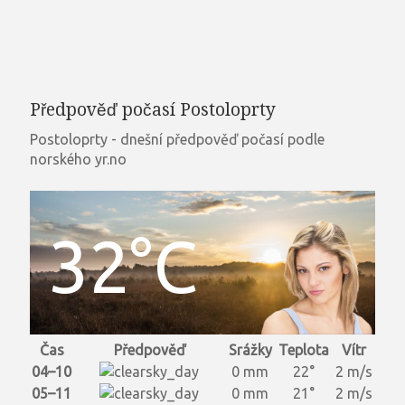
Předpověď počasí Postoloprty
Postoloprty - dnešní předpověď počasí podle
norského yr.no
32°C
Čas
Předpověď
Srážky
Teplota
Vítr
04–10
0 mm
22°
2 m/s
05–11
0 mm
21°
2 m/s