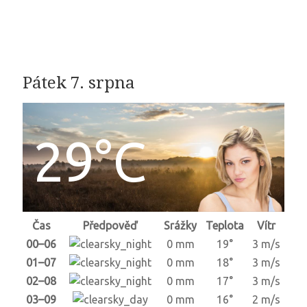
Pátek 7. srpna
29°C
Čas
Předpověď
Srážky
Teplota
Vítr
00–06
0 mm
19°
3 m/s
01–07
0 mm
18°
3 m/s
02–08
0 mm
17°
3 m/s
03–09
0 mm
16°
2 m/s