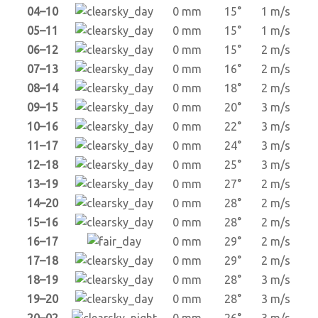
04–10
0 mm
15°
1 m/s
05–11
0 mm
15°
1 m/s
06–12
0 mm
15°
2 m/s
07–13
0 mm
16°
2 m/s
08–14
0 mm
18°
2 m/s
09–15
0 mm
20°
3 m/s
10–16
0 mm
22°
3 m/s
11–17
0 mm
24°
3 m/s
12–18
0 mm
25°
3 m/s
13–19
0 mm
27°
2 m/s
14–20
0 mm
28°
2 m/s
15–16
0 mm
28°
2 m/s
16–17
0 mm
29°
2 m/s
17–18
0 mm
29°
2 m/s
18–19
0 mm
28°
3 m/s
19–20
0 mm
28°
3 m/s