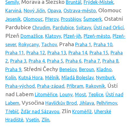
Morava a Slezsko
Semily
,
Bruntál
,
Frýdek-Místek
,
Olomouc
Karviná
,
Nový Jičín
,
Opava
,
Ostrava-město
,
Ostatní
Jeseník
,
Olomouc
,
Přerov
,
Prostějov
,
Šumperk
,
Pardubice
Chrudim
,
Pardubice
,
Svitavy
,
Ústí nad Orlicí
,
Plzeň
Domažlice
,
Klatovy
,
Plzeň-jih
,
Plzeň-město
,
Plzeň-
Praha
sever
,
Rokycany
,
Tachov
,
Praha 1
,
Praha 10
,
Praha 11
,
Praha 12
,
Praha 13
,
Praha 14
,
Praha 15
,
Praha
2
,
Praha 3
,
Praha 4
,
Praha 5
,
Praha 6
,
Praha 7
,
Praha 8
,
Středni Čechy
Praha 9
,
Benešov
,
Beroun
,
Kladno
,
Kolín
,
Kutná Hora
,
Mělník
,
Mladá Boleslav
,
Nymburk
,
Ústí
Praha-východ
,
Praha-západ
,
Příbram
,
Rakovník
,
nad Labem
Litoměřice
,
Louny
,
Most
,
Teplice
,
Ústí nad
Vysočina
Labem
,
Havlíčkův Brod
,
Jihlava
,
Pelhřimov
,
Zlín
Třebíč
,
Žďár nad Sázavou
,
Kroměříž
,
Uherské
Hradiště
,
Vsetín
,
Zlín
,