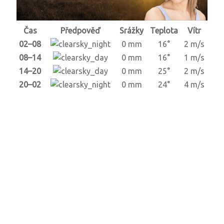
Čas
Předpověď
Srážky
Teplota
Vítr
02–08
0 mm
16°
2 m/s
08–14
0 mm
16°
1 m/s
14–20
0 mm
25°
2 m/s
20–02
0 mm
24°
4 m/s