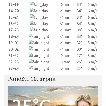
13–19
0 mm
34°
5 m/s
14–20
<1 mm
34°
6 m/s
15–21
<1 mm
34°
6 m/s
16–22
<1 mm
34°
6 m/s
17–23
<1 mm
34°
6 m/s
18–24
<1 mm
33°
6 m/s
19–01
<1 mm
32°
5 m/s
20–02
<1 mm
30°
5 m/s
21–22
0 mm
27°
5 m/s
22–23
0 mm
26°
3 m/s
23–24
0 mm
25°
5 m/s
Pondělí 10. srpna
25°C