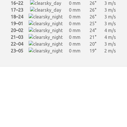
16–22
0 mm
26°
3 m/s
17–23
0 mm
26°
3 m/s
18–24
0 mm
26°
3 m/s
19–01
0 mm
25°
3 m/s
20–02
0 mm
24°
4 m/s
21–03
0 mm
21°
4 m/s
22–04
0 mm
20°
3 m/s
23–05
0 mm
19°
2 m/s