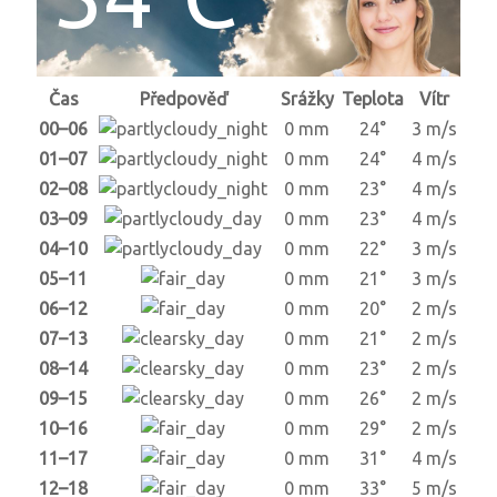
Čas
Předpověď
Srážky
Teplota
Vítr
00–06
0 mm
24°
3 m/s
01–07
0 mm
24°
4 m/s
02–08
0 mm
23°
4 m/s
03–09
0 mm
23°
4 m/s
04–10
0 mm
22°
3 m/s
05–11
0 mm
21°
3 m/s
06–12
0 mm
20°
2 m/s
07–13
0 mm
21°
2 m/s
08–14
0 mm
23°
2 m/s
09–15
0 mm
26°
2 m/s
10–16
0 mm
29°
2 m/s
11–17
0 mm
31°
4 m/s
12–18
0 mm
33°
5 m/s