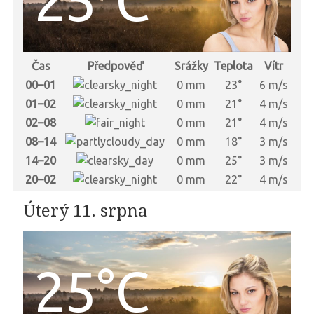
Čas
Předpověď
Srážky
Teplota
Vítr
00–01
0 mm
23°
6 m/s
01–02
0 mm
21°
4 m/s
02–08
0 mm
21°
4 m/s
08–14
0 mm
18°
3 m/s
14–20
0 mm
25°
3 m/s
20–02
0 mm
22°
4 m/s
Úterý 11. srpna
25°C