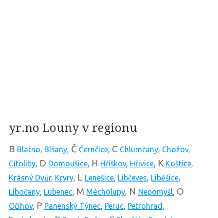
yr.no Louny v regionu
B
Č
C
Blatno
,
Blšany
,
Černčice
,
Chlumčany
,
Chožov
,
D
H
K
Cítoliby
,
Domoušice
,
Hříškov
,
Hřivice
,
Koštice
,
L
Krásný Dvůr
,
Kryry
,
Lenešice
,
Libčeves
,
Liběšice
,
M
N
O
Libočany
,
Lubenec
,
Měcholupy
,
Nepomyšl
,
P
Očihov
,
Panenský Týnec
,
Peruc
,
Petrohrad
,