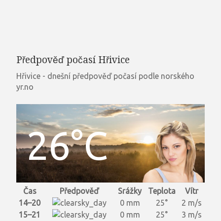
Předpověď počasí Hřivice
Hřivice - dnešní předpověď počasí podle norského
yr.no
26°C
Čas
Předpověď
Srážky
Teplota
Vítr
14–20
0 mm
25°
2 m/s
15–21
0 mm
25°
3 m/s