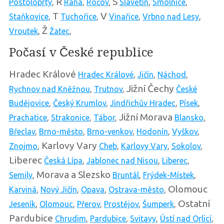
R
S
Postoloprty
,
Raná
,
Ročov
,
Slavětín
,
Smolnice
,
T
V
Staňkovice
,
Tuchořice
,
Vinařice
,
Vrbno nad Lesy
,
Ž
Vroutek
,
Žatec
,
Počasí v České republice
Hradec Králové
Hradec Králové
,
Jičín
,
Náchod
,
Jižní Čechy
Rychnov nad Kněžnou
,
Trutnov
,
České
Budějovice
,
Český Krumlov
,
Jindřichův Hradec
,
Písek
,
Jižní Morava
Prachatice
,
Strakonice
,
Tábor
,
Blansko
,
Břeclav
,
Brno-město
,
Brno-venkov
,
Hodonín
,
Vyškov
,
Karlovy Vary
Znojmo
,
Cheb
,
Karlovy Vary
,
Sokolov
,
Liberec
Česká Lípa
,
Jablonec nad Nisou
,
Liberec
,
Morava a Slezsko
Semily
,
Bruntál
,
Frýdek-Místek
,
Olomouc
Karviná
,
Nový Jičín
,
Opava
,
Ostrava-město
,
Ostatní
Jeseník
,
Olomouc
,
Přerov
,
Prostějov
,
Šumperk
,
Pardubice
Chrudim
,
Pardubice
,
Svitavy
,
Ústí nad Orlicí
,