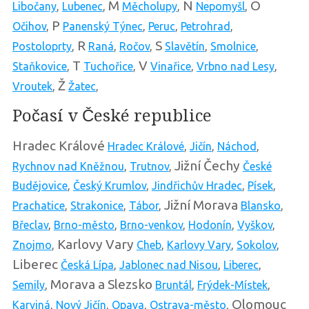
M
N
O
Libočany
,
Lubenec
,
Měcholupy
,
Nepomyšl
,
P
Očihov
,
Panenský Týnec
,
Peruc
,
Petrohrad
,
R
S
Postoloprty
,
Raná
,
Ročov
,
Slavětín
,
Smolnice
,
T
V
Staňkovice
,
Tuchořice
,
Vinařice
,
Vrbno nad Lesy
,
Ž
Vroutek
,
Žatec
,
Počasí v České republice
Hradec Králové
Hradec Králové
,
Jičín
,
Náchod
,
Jižní Čechy
Rychnov nad Kněžnou
,
Trutnov
,
České
Budějovice
,
Český Krumlov
,
Jindřichův Hradec
,
Písek
,
Jižní Morava
Prachatice
,
Strakonice
,
Tábor
,
Blansko
,
Břeclav
,
Brno-město
,
Brno-venkov
,
Hodonín
,
Vyškov
,
Karlovy Vary
Znojmo
,
Cheb
,
Karlovy Vary
,
Sokolov
,
Liberec
Česká Lípa
,
Jablonec nad Nisou
,
Liberec
,
Morava a Slezsko
Semily
,
Bruntál
,
Frýdek-Místek
,
Olomouc
Karviná
,
Nový Jičín
,
Opava
,
Ostrava-město
,