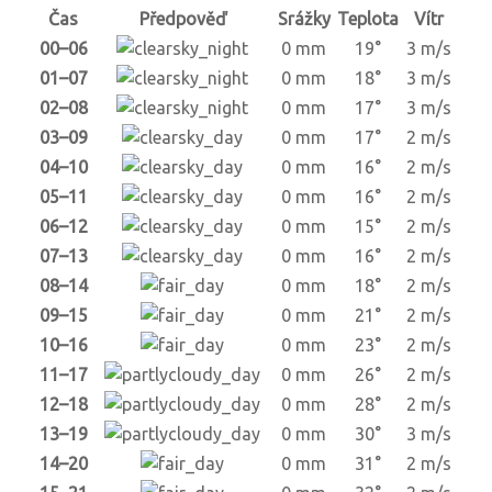
Čas
Předpověď
Srážky
Teplota
Vítr
00–06
0 mm
19°
3 m/s
01–07
0 mm
18°
3 m/s
02–08
0 mm
17°
3 m/s
03–09
0 mm
17°
2 m/s
04–10
0 mm
16°
2 m/s
05–11
0 mm
16°
2 m/s
06–12
0 mm
15°
2 m/s
07–13
0 mm
16°
2 m/s
08–14
0 mm
18°
2 m/s
09–15
0 mm
21°
2 m/s
10–16
0 mm
23°
2 m/s
11–17
0 mm
26°
2 m/s
12–18
0 mm
28°
2 m/s
13–19
0 mm
30°
3 m/s
14–20
0 mm
31°
2 m/s