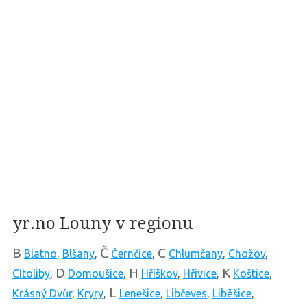
yr.no Louny v regionu
B
Č
C
Blatno
,
Blšany
,
Černčice
,
Chlumčany
,
Chožov
,
D
H
K
Cítoliby
,
Domoušice
,
Hříškov
,
Hřivice
,
Koštice
,
L
Krásný Dvůr
,
Kryry
,
Lenešice
,
Libčeves
,
Liběšice
,