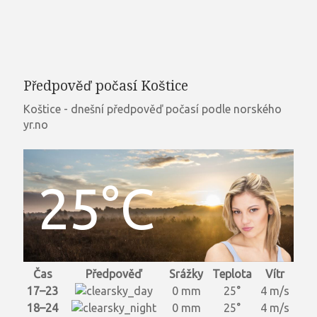
Předpověď počasí Koštice
Koštice - dnešní předpověď počasí podle norského
yr.no
25°C
Čas
Předpověď
Srážky
Teplota
Vítr
17–23
0 mm
25°
4 m/s
18–24
0 mm
25°
4 m/s