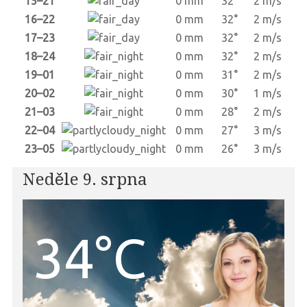
15–21
0 mm
32°
2 m/s
16–22
0 mm
32°
2 m/s
17–23
0 mm
32°
2 m/s
18–24
0 mm
32°
2 m/s
19–01
0 mm
31°
2 m/s
20–02
0 mm
30°
1 m/s
21–03
0 mm
28°
2 m/s
22–04
0 mm
27°
3 m/s
23–05
0 mm
26°
3 m/s
Neděle 9. srpna
34°C