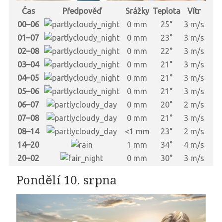
Čas
Předpověď
Srážky
Teplota
Vítr
00–06
0 mm
25°
3 m/s
01–07
0 mm
23°
3 m/s
02–08
0 mm
22°
3 m/s
03–04
0 mm
21°
3 m/s
04–05
0 mm
21°
3 m/s
05–06
0 mm
21°
3 m/s
06–07
0 mm
20°
2 m/s
07–08
0 mm
21°
3 m/s
08–14
<1 mm
23°
2 m/s
14–20
1 mm
34°
4 m/s
20–02
0 mm
30°
3 m/s
Pondělí 10. srpna