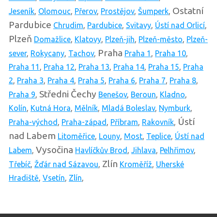
Ostatní
Jeseník
,
Olomouc
,
Přerov
,
Prostějov
,
Šumperk
,
Pardubice
Chrudim
,
Pardubice
,
Svitavy
,
Ústí nad Orlicí
,
Plzeň
Domažlice
,
Klatovy
,
Plzeň-jih
,
Plzeň-město
,
Plzeň-
Praha
sever
,
Rokycany
,
Tachov
,
Praha 1
,
Praha 10
,
Praha 11
,
Praha 12
,
Praha 13
,
Praha 14
,
Praha 15
,
Praha
2
,
Praha 3
,
Praha 4
,
Praha 5
,
Praha 6
,
Praha 7
,
Praha 8
,
Středni Čechy
Praha 9
,
Benešov
,
Beroun
,
Kladno
,
Kolín
,
Kutná Hora
,
Mělník
,
Mladá Boleslav
,
Nymburk
,
Ústí
Praha-východ
,
Praha-západ
,
Příbram
,
Rakovník
,
nad Labem
Litoměřice
,
Louny
,
Most
,
Teplice
,
Ústí nad
Vysočina
Labem
,
Havlíčkův Brod
,
Jihlava
,
Pelhřimov
,
Zlín
Třebíč
,
Žďár nad Sázavou
,
Kroměříž
,
Uherské
Hradiště
,
Vsetín
,
Zlín
,