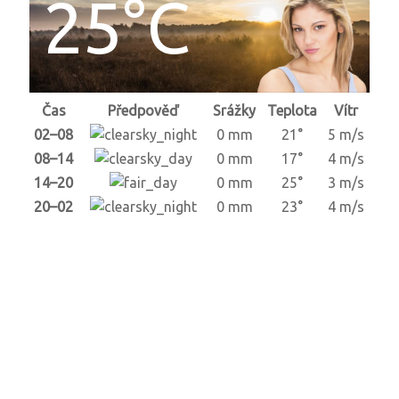
25°C
Čas
Předpověď
Srážky
Teplota
Vítr
02–08
0 mm
21°
5 m/s
08–14
0 mm
17°
4 m/s
14–20
0 mm
25°
3 m/s
20–02
0 mm
23°
4 m/s