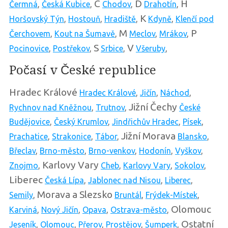
C
D
H
Čermná
,
Česká Kubice
,
Chodov
,
Drahotín
,
K
Horšovský Týn
,
Hostouň
,
Hradiště
,
Kdyně
,
Klenčí pod
M
P
Čerchovem
,
Kout na Šumavě
,
Meclov
,
Mrákov
,
S
V
Pocinovice
,
Postřekov
,
Srbice
,
Všeruby
,
Počasí v České republice
Hradec Králové
Hradec Králové
,
Jičín
,
Náchod
,
Jižní Čechy
Rychnov nad Kněžnou
,
Trutnov
,
České
Budějovice
,
Český Krumlov
,
Jindřichův Hradec
,
Písek
,
Jižní Morava
Prachatice
,
Strakonice
,
Tábor
,
Blansko
,
Břeclav
,
Brno-město
,
Brno-venkov
,
Hodonín
,
Vyškov
,
Karlovy Vary
Znojmo
,
Cheb
,
Karlovy Vary
,
Sokolov
,
Liberec
Česká Lípa
,
Jablonec nad Nisou
,
Liberec
,
Morava a Slezsko
Semily
,
Bruntál
,
Frýdek-Místek
,
Olomouc
Karviná
,
Nový Jičín
,
Opava
,
Ostrava-město
,
Ostatní
Jeseník
,
Olomouc
,
Přerov
,
Prostějov
,
Šumperk
,