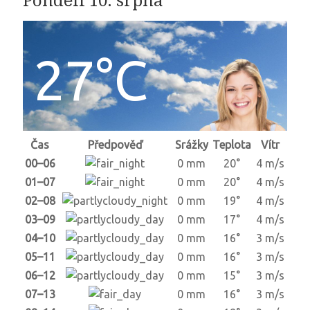
Pondělí 10. srpna
27°C
Čas
Předpověď
Srážky
Teplota
Vítr
00–06
0 mm
20°
4 m/s
01–07
0 mm
20°
4 m/s
02–08
0 mm
19°
4 m/s
03–09
0 mm
17°
4 m/s
04–10
0 mm
16°
3 m/s
05–11
0 mm
16°
3 m/s
06–12
0 mm
15°
3 m/s
07–13
0 mm
16°
3 m/s