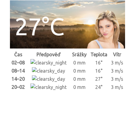
27°C
Čas
Předpověď
Srážky
Teplota
Vítr
02–08
0 mm
16°
3 m/s
08–14
0 mm
16°
3 m/s
14–20
0 mm
27°
3 m/s
20–02
0 mm
24°
3 m/s