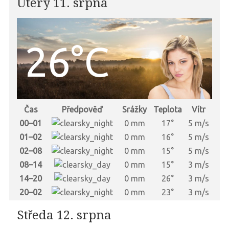
Úterý 11. srpna
26°C
Čas
Předpověď
Srážky
Teplota
Vítr
00–01
0 mm
17°
5 m/s
01–02
0 mm
16°
5 m/s
02–08
0 mm
15°
5 m/s
08–14
0 mm
15°
3 m/s
14–20
0 mm
26°
3 m/s
20–02
0 mm
23°
3 m/s
Středa 12. srpna