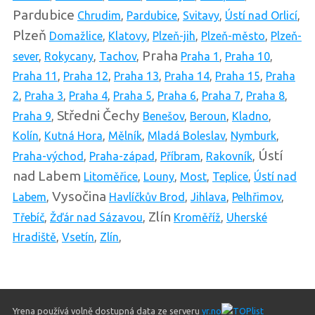
Pardubice
Chrudim
,
Pardubice
,
Svitavy
,
Ústí nad Orlicí
,
Plzeň
Domažlice
,
Klatovy
,
Plzeň-jih
,
Plzeň-město
,
Plzeň-
Praha
sever
,
Rokycany
,
Tachov
,
Praha 1
,
Praha 10
,
Praha 11
,
Praha 12
,
Praha 13
,
Praha 14
,
Praha 15
,
Praha
2
,
Praha 3
,
Praha 4
,
Praha 5
,
Praha 6
,
Praha 7
,
Praha 8
,
Středni Čechy
Praha 9
,
Benešov
,
Beroun
,
Kladno
,
Kolín
,
Kutná Hora
,
Mělník
,
Mladá Boleslav
,
Nymburk
,
Ústí
Praha-východ
,
Praha-západ
,
Příbram
,
Rakovník
,
nad Labem
Litoměřice
,
Louny
,
Most
,
Teplice
,
Ústí nad
Vysočina
Labem
,
Havlíčkův Brod
,
Jihlava
,
Pelhřimov
,
Zlín
Třebíč
,
Žďár nad Sázavou
,
Kroměříž
,
Uherské
Hradiště
,
Vsetín
,
Zlín
,
Yrena používá volně dostupná data ze serveru
yr.no