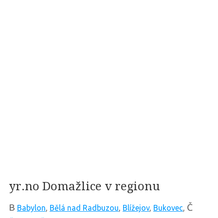
yr.no Domažlice v regionu
B
Č
Babylon
,
Bělá nad Radbuzou
,
Blížejov
,
Bukovec
,