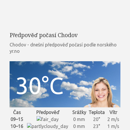
Předpověď počasí Chodov
Chodov - dnešní předpověď počasí podle norského
yr.no
30°C
Čas
Předpověď
Srážky
Teplota
Vítr
09–15
0 mm
20°
2 m/s
10–16
0 mm
23°
1 m/s