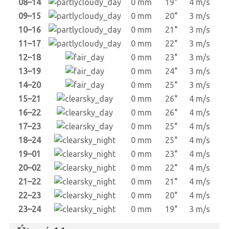
08–14
0 mm
19°
4 m/s
09–15
0 mm
20°
3 m/s
10–16
0 mm
21°
3 m/s
11–17
0 mm
22°
3 m/s
12–18
0 mm
23°
3 m/s
13–19
0 mm
24°
3 m/s
14–20
0 mm
25°
3 m/s
15–21
0 mm
26°
4 m/s
16–22
0 mm
26°
4 m/s
17–23
0 mm
25°
4 m/s
18–24
0 mm
25°
4 m/s
19–01
0 mm
23°
4 m/s
20–02
0 mm
22°
4 m/s
21–22
0 mm
21°
4 m/s
22–23
0 mm
20°
4 m/s
23–24
0 mm
19°
3 m/s