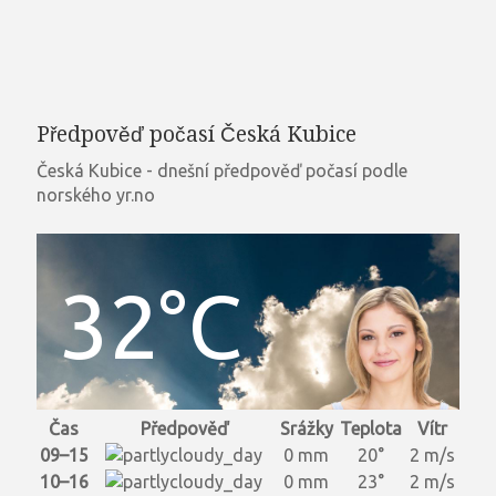
Předpověď počasí Česká Kubice
Česká Kubice - dnešní předpověď počasí podle
norského yr.no
32°C
Čas
Předpověď
Srážky
Teplota
Vítr
09–15
0 mm
20°
2 m/s
10–16
0 mm
23°
2 m/s