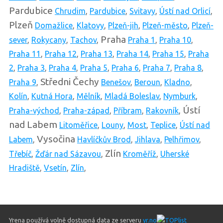
Pardubice
Chrudim
,
Pardubice
,
Svitavy
,
Ústí nad Orlicí
,
Plzeň
Domažlice
,
Klatovy
,
Plzeň-jih
,
Plzeň-město
,
Plzeň-
Praha
sever
,
Rokycany
,
Tachov
,
Praha 1
,
Praha 10
,
Praha 11
,
Praha 12
,
Praha 13
,
Praha 14
,
Praha 15
,
Praha
2
,
Praha 3
,
Praha 4
,
Praha 5
,
Praha 6
,
Praha 7
,
Praha 8
,
Středni Čechy
Praha 9
,
Benešov
,
Beroun
,
Kladno
,
Kolín
,
Kutná Hora
,
Mělník
,
Mladá Boleslav
,
Nymburk
,
Ústí
Praha-východ
,
Praha-západ
,
Příbram
,
Rakovník
,
nad Labem
Litoměřice
,
Louny
,
Most
,
Teplice
,
Ústí nad
Vysočina
Labem
,
Havlíčkův Brod
,
Jihlava
,
Pelhřimov
,
Zlín
Třebíč
,
Žďár nad Sázavou
,
Kroměříž
,
Uherské
Hradiště
,
Vsetín
,
Zlín
,
Yrena používá volně dostupná data ze serveru
yr.no