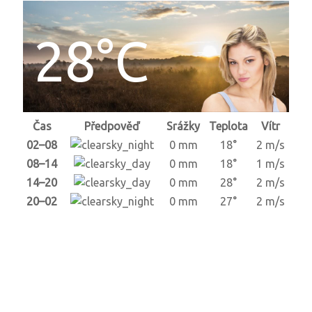
28°C
Čas
Předpověď
Srážky
Teplota
Vítr
02–08
0 mm
18°
2 m/s
08–14
0 mm
18°
1 m/s
14–20
0 mm
28°
2 m/s
20–02
0 mm
27°
2 m/s