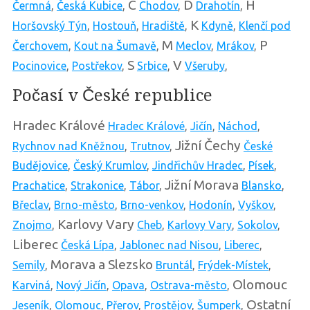
C
D
H
Čermná
,
Česká Kubice
,
Chodov
,
Drahotín
,
K
Horšovský Týn
,
Hostouň
,
Hradiště
,
Kdyně
,
Klenčí pod
M
P
Čerchovem
,
Kout na Šumavě
,
Meclov
,
Mrákov
,
S
V
Pocinovice
,
Postřekov
,
Srbice
,
Všeruby
,
Počasí v České republice
Hradec Králové
Hradec Králové
,
Jičín
,
Náchod
,
Jižní Čechy
Rychnov nad Kněžnou
,
Trutnov
,
České
Budějovice
,
Český Krumlov
,
Jindřichův Hradec
,
Písek
,
Jižní Morava
Prachatice
,
Strakonice
,
Tábor
,
Blansko
,
Břeclav
,
Brno-město
,
Brno-venkov
,
Hodonín
,
Vyškov
,
Karlovy Vary
Znojmo
,
Cheb
,
Karlovy Vary
,
Sokolov
,
Liberec
Česká Lípa
,
Jablonec nad Nisou
,
Liberec
,
Morava a Slezsko
Semily
,
Bruntál
,
Frýdek-Místek
,
Olomouc
Karviná
,
Nový Jičín
,
Opava
,
Ostrava-město
,
Ostatní
Jeseník
,
Olomouc
,
Přerov
,
Prostějov
,
Šumperk
,