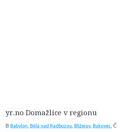
yr.no Domažlice v regionu
B
Č
Babylon
,
Bělá nad Radbuzou
,
Blížejov
,
Bukovec
,