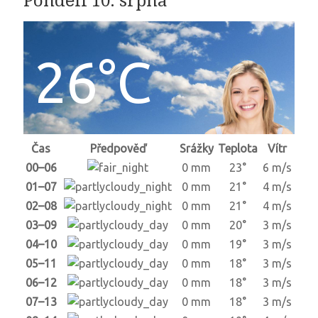
Pondělí 10. srpna
26°C
Čas
Předpověď
Srážky
Teplota
Vítr
00–06
0 mm
23°
6 m/s
01–07
0 mm
21°
4 m/s
02–08
0 mm
21°
4 m/s
03–09
0 mm
20°
3 m/s
04–10
0 mm
19°
3 m/s
05–11
0 mm
18°
3 m/s
06–12
0 mm
18°
3 m/s
07–13
0 mm
18°
3 m/s