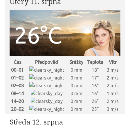
Úterý 11. srpna
26°C
Čas
Předpověď
Srážky
Teplota
Vítr
00–01
0 mm
18°
3 m/s
01–02
0 mm
17°
2 m/s
02–08
0 mm
16°
2 m/s
08–14
0 mm
16°
1 m/s
14–20
0 mm
26°
2 m/s
20–02
0 mm
25°
3 m/s
Středa 12. srpna