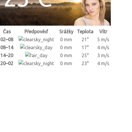
Čas
Předpověď
Srážky
Teplota
Vítr
02–08
0 mm
21°
5 m/s
08–14
0 mm
17°
4 m/s
14–20
0 mm
25°
3 m/s
20–02
0 mm
23°
4 m/s