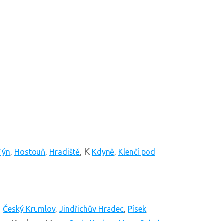
K
Týn
,
Hostouň
,
Hradiště
,
Kdyně
,
Klenčí pod
,
Český Krumlov
,
Jindřichův Hradec
,
Písek
,