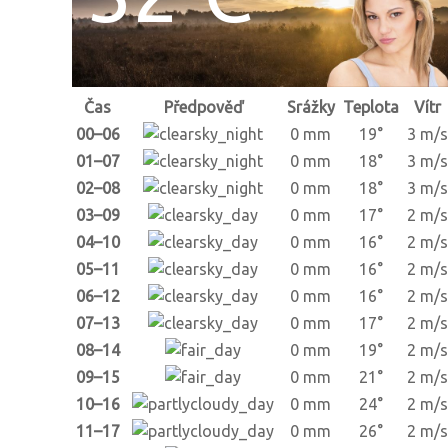
Čas
Předpověď
Srážky
Teplota
Vítr
00–06
0 mm
19°
3 m/s
01–07
0 mm
18°
3 m/s
02–08
0 mm
18°
3 m/s
03–09
0 mm
17°
2 m/s
04–10
0 mm
16°
2 m/s
05–11
0 mm
16°
2 m/s
06–12
0 mm
16°
2 m/s
07–13
0 mm
17°
2 m/s
08–14
0 mm
19°
2 m/s
09–15
0 mm
21°
2 m/s
10–16
0 mm
24°
2 m/s
11–17
0 mm
26°
2 m/s