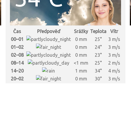
Čas
Předpověď
Srážky
Teplota
Vítr
00–01
0 mm
25°
3 m/s
01–02
0 mm
24°
3 m/s
02–08
0 mm
23°
3 m/s
08–14
<1 mm
25°
2 m/s
14–20
1 mm
34°
4 m/s
20–02
0 mm
30°
3 m/s