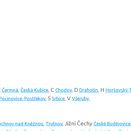
Č
C
D
H
Čermná
,
Česká Kubice
,
Chodov
,
Drahotín
,
Horšovský 
S
V
Pocinovice
,
Postřekov
,
Srbice
,
Všeruby
,
Jižní Čechy
ychnov nad Kněžnou
,
Trutnov
,
České Budějovice