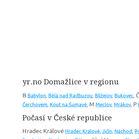
yr.no Domažlice v regionu
B
Babylon
,
Bělá nad Radbuzou
,
Blížejov
,
Bukovec
,
M
P
Čerchovem
,
Kout na Šumavě
,
Meclov
,
Mrákov
,
Počasí v České republice
Hradec Králové
Hradec Králové
,
Jičín
,
Náchod
,
R