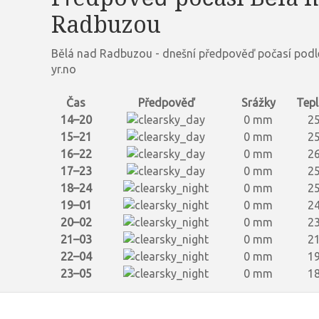
Radbuzou
Bělá nad Radbuzou - dnešní předpověď počasí podl
yr.no
Čas
Předpověď
Srážky
Tepl
14–20
0 mm
25
15–21
0 mm
25
16–22
0 mm
26
17–23
0 mm
25
18–24
0 mm
25
19–01
0 mm
24
20–02
0 mm
23
21–03
0 mm
21
22–04
0 mm
19
23–05
0 mm
18