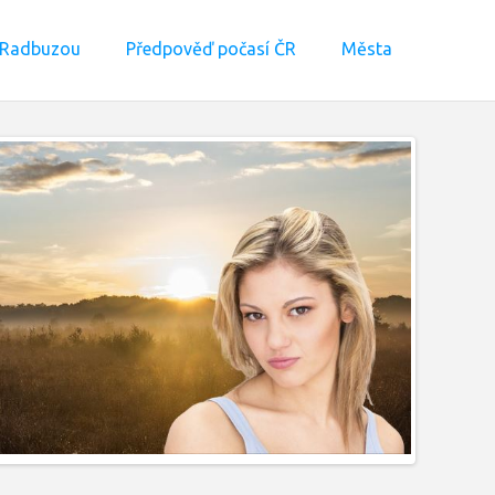
 Radbuzou
Předpověď počasí ČR
Města