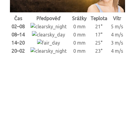
Čas
Předpověď
Srážky
Teplota
Vítr
02–08
0 mm
21°
5 m/s
08–14
0 mm
17°
4 m/s
14–20
0 mm
25°
3 m/s
20–02
0 mm
23°
4 m/s