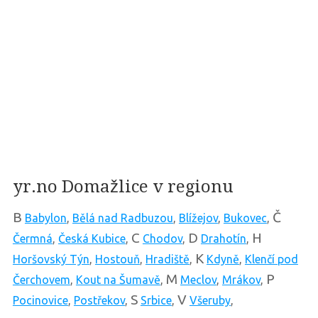
yr.no Domažlice v regionu
B
Č
Babylon
,
Bělá nad Radbuzou
,
Blížejov
,
Bukovec
,
C
D
H
Čermná
,
Česká Kubice
,
Chodov
,
Drahotín
,
K
Horšovský Týn
,
Hostouň
,
Hradiště
,
Kdyně
,
Klenčí pod
M
P
Čerchovem
,
Kout na Šumavě
,
Meclov
,
Mrákov
,
S
V
Pocinovice
,
Postřekov
,
Srbice
,
Všeruby
,