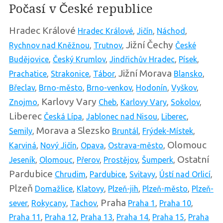
Počasí v České republice
Hradec Králové
Hradec Králové
,
Jičín
,
Náchod
,
Jižní Čechy
Rychnov nad Kněžnou
,
Trutnov
,
České
Budějovice
,
Český Krumlov
,
Jindřichův Hradec
,
Písek
,
Jižní Morava
Prachatice
,
Strakonice
,
Tábor
,
Blansko
,
Břeclav
,
Brno-město
,
Brno-venkov
,
Hodonín
,
Vyškov
,
Karlovy Vary
Znojmo
,
Cheb
,
Karlovy Vary
,
Sokolov
,
Liberec
Česká Lípa
,
Jablonec nad Nisou
,
Liberec
,
Morava a Slezsko
Semily
,
Bruntál
,
Frýdek-Místek
,
Olomouc
Karviná
,
Nový Jičín
,
Opava
,
Ostrava-město
,
Ostatní
Jeseník
,
Olomouc
,
Přerov
,
Prostějov
,
Šumperk
,
Pardubice
Chrudim
,
Pardubice
,
Svitavy
,
Ústí nad Orlicí
,
Plzeň
Domažlice
,
Klatovy
,
Plzeň-jih
,
Plzeň-město
,
Plzeň-
Praha
sever
,
Rokycany
,
Tachov
,
Praha 1
,
Praha 10
,
Praha 11
,
Praha 12
,
Praha 13
,
Praha 14
,
Praha 15
,
Praha