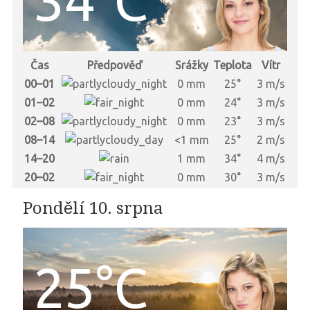
Čas
Předpověď
Srážky
Teplota
Vítr
00–01
0 mm
25°
3 m/s
01–02
0 mm
24°
3 m/s
02–08
0 mm
23°
3 m/s
08–14
<1 mm
25°
2 m/s
14–20
1 mm
34°
4 m/s
20–02
0 mm
30°
3 m/s
Pondělí 10. srpna
25°C