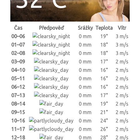
Čas
Předpověď
Srážky
Teplota
Vítr
00–06
0 mm
19°
3 m/s
01–07
0 mm
18°
3 m/s
02–08
0 mm
18°
3 m/s
03–09
0 mm
17°
2 m/s
04–10
0 mm
16°
2 m/s
05–11
0 mm
16°
2 m/s
06–12
0 mm
16°
2 m/s
07–13
0 mm
17°
2 m/s
08–14
0 mm
19°
2 m/s
09–15
0 mm
21°
2 m/s
10–16
0 mm
24°
2 m/s
11–17
0 mm
26°
2 m/s
12–18
0 mm
28°
2 m/s