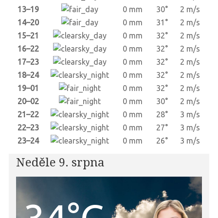
13–19
0 mm
30°
2 m/s
14–20
0 mm
31°
2 m/s
15–21
0 mm
32°
2 m/s
16–22
0 mm
32°
2 m/s
17–23
0 mm
32°
2 m/s
18–24
0 mm
32°
2 m/s
19–01
0 mm
32°
2 m/s
20–02
0 mm
30°
2 m/s
21–22
0 mm
28°
3 m/s
22–23
0 mm
27°
3 m/s
23–24
0 mm
26°
3 m/s
Neděle 9. srpna
34°C