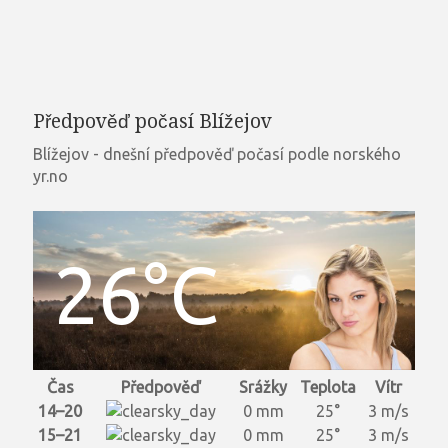
Předpověď počasí Blížejov
Blížejov - dnešní předpověď počasí podle norského
yr.no
26°C
Čas
Předpověď
Srážky
Teplota
Vítr
14–20
0 mm
25°
3 m/s
15–21
0 mm
25°
3 m/s