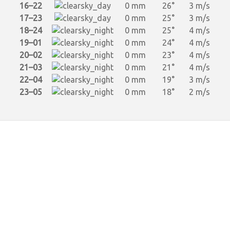
16–22
0 mm
26°
3 m/s
17–23
0 mm
25°
3 m/s
18–24
0 mm
25°
4 m/s
19–01
0 mm
24°
4 m/s
20–02
0 mm
23°
4 m/s
21–03
0 mm
21°
4 m/s
22–04
0 mm
19°
3 m/s
23–05
0 mm
18°
2 m/s