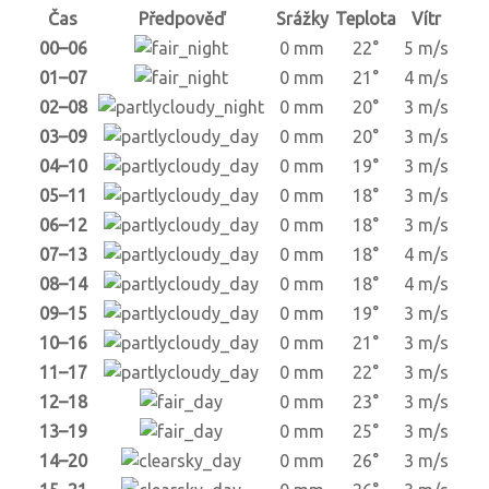
Čas
Předpověď
Srážky
Teplota
Vítr
00–06
0 mm
22°
5 m/s
01–07
0 mm
21°
4 m/s
02–08
0 mm
20°
3 m/s
03–09
0 mm
20°
3 m/s
04–10
0 mm
19°
3 m/s
05–11
0 mm
18°
3 m/s
06–12
0 mm
18°
3 m/s
07–13
0 mm
18°
4 m/s
08–14
0 mm
18°
4 m/s
09–15
0 mm
19°
3 m/s
10–16
0 mm
21°
3 m/s
11–17
0 mm
22°
3 m/s
12–18
0 mm
23°
3 m/s
13–19
0 mm
25°
3 m/s
14–20
0 mm
26°
3 m/s