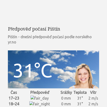
Předpověď počasí Pištín
Pištín - dnešní předpověď počasí podle norského
yr.no
31°C
Čas
Předpověď
Srážky
Teplota
Vítr
17–23
0 mm
31°
2 m/s
18–24
0 mm
31°
2 m/s