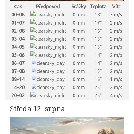
Čas
Předpověď
Srážky
Teplota
Vítr
00–06
0 mm
18°
3 m/s
01–07
0 mm
17°
2 m/s
02–08
0 mm
16°
2 m/s
03–04
0 mm
15°
2 m/s
04–05
0 mm
15°
2 m/s
05–06
0 mm
14°
2 m/s
06–07
0 mm
14°
2 m/s
07–08
0 mm
15°
2 m/s
08–14
0 mm
16°
1 m/s
14–20
0 mm
25°
2 m/s
20–02
0 mm
25°
4 m/s
Středa 12. srpna