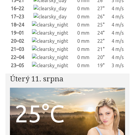
15–21
0 mm
26°
3 m/s
16–22
0 mm
27°
4 m/s
17–23
0 mm
26°
4 m/s
18–24
0 mm
25°
4 m/s
19–01
0 mm
24°
4 m/s
20–02
0 mm
22°
4 m/s
21–03
0 mm
21°
4 m/s
22–04
0 mm
20°
4 m/s
23–05
0 mm
19°
3 m/s
Úterý 11. srpna
25°C