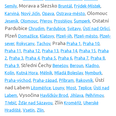
Morava a Slezsko
Semily
,
Bruntál
,
Frýdek-Místek
,
Olomouc
Karviná
,
Nový Jičín
,
Opava
,
Ostrava-město
,
Ostatní
Jeseník
,
Olomouc
,
Přerov
,
Prostějov
,
Šumperk
,
Pardubice
Chrudim
,
Pardubice
,
Svitavy
,
Ústí nad Orlicí
,
Plzeň
Domažlice
,
Klatovy
,
Plzeň-jih
,
Plzeň-město
,
Plzeň-
Praha
sever
,
Rokycany
,
Tachov
,
Praha 1
,
Praha 10
,
Praha 11
,
Praha 12
,
Praha 13
,
Praha 14
,
Praha 15
,
Praha
2
,
Praha 3
,
Praha 4
,
Praha 5
,
Praha 6
,
Praha 7
,
Praha 8
,
Středni Čechy
Praha 9
,
Benešov
,
Beroun
,
Kladno
,
Kolín
,
Kutná Hora
,
Mělník
,
Mladá Boleslav
,
Nymburk
,
Ústí
Praha-východ
,
Praha-západ
,
Příbram
,
Rakovník
,
nad Labem
Litoměřice
,
Louny
,
Most
,
Teplice
,
Ústí nad
Vysočina
Labem
,
Havlíčkův Brod
,
Jihlava
,
Pelhřimov
,
Zlín
Třebíč
,
Žďár nad Sázavou
,
Kroměříž
,
Uherské
Hradiště
,
Vsetín
,
Zlín
,