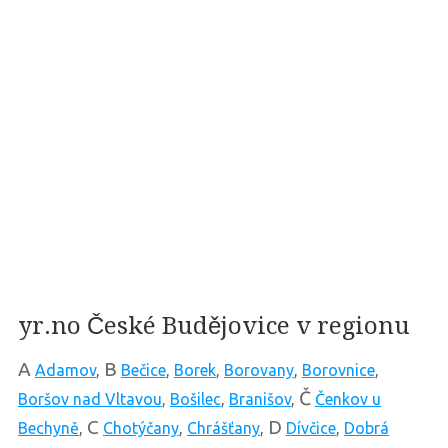
yr.no České Budějovice v regionu
A
B
Adamov
,
Bečice
,
Borek
,
Borovany
,
Borovnice
,
Č
Boršov nad Vltavou
,
Bošilec
,
Branišov
,
Čenkov u
C
D
Bechyně
,
Chotýčany
,
Chrášťany
,
Dívčice
,
Dobrá