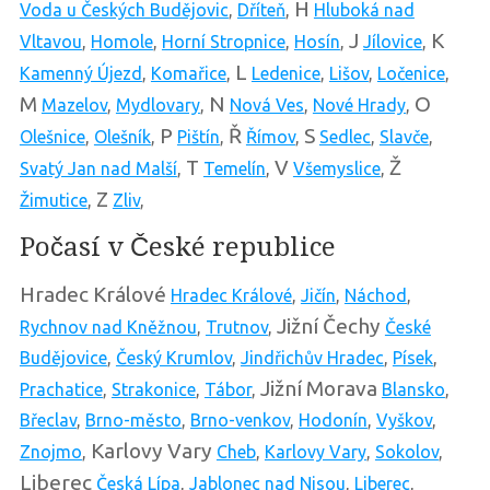
H
Voda u Českých Budějovic
,
Dříteň
,
Hluboká nad
J
K
Vltavou
,
Homole
,
Horní Stropnice
,
Hosín
,
Jílovice
,
L
Kamenný Újezd
,
Komařice
,
Ledenice
,
Lišov
,
Ločenice
,
M
N
O
Mazelov
,
Mydlovary
,
Nová Ves
,
Nové Hrady
,
P
Ř
S
Olešnice
,
Olešník
,
Pištín
,
Římov
,
Sedlec
,
Slavče
,
T
V
Ž
Svatý Jan nad Malší
,
Temelín
,
Všemyslice
,
Z
Žimutice
,
Zliv
,
Počasí v České republice
Hradec Králové
Hradec Králové
,
Jičín
,
Náchod
,
Jižní Čechy
Rychnov nad Kněžnou
,
Trutnov
,
České
Budějovice
,
Český Krumlov
,
Jindřichův Hradec
,
Písek
,
Jižní Morava
Prachatice
,
Strakonice
,
Tábor
,
Blansko
,
Břeclav
,
Brno-město
,
Brno-venkov
,
Hodonín
,
Vyškov
,
Karlovy Vary
Znojmo
,
Cheb
,
Karlovy Vary
,
Sokolov
,
Liberec
Česká Lípa
,
Jablonec nad Nisou
,
Liberec
,