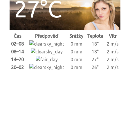
27°C
Čas
Předpověď
Srážky
Teplota
Vítr
02–08
0 mm
18°
2 m/s
08–14
0 mm
18°
2 m/s
14–20
0 mm
27°
2 m/s
20–02
0 mm
26°
2 m/s