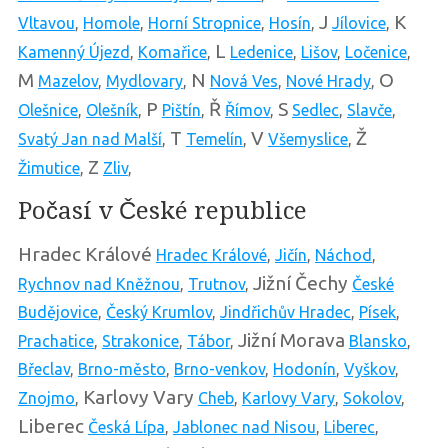
J
K
Vltavou
,
Homole
,
Horní Stropnice
,
Hosín
,
Jílovice
,
L
Kamenný Újezd
,
Komařice
,
Ledenice
,
Lišov
,
Ločenice
,
M
N
O
Mazelov
,
Mydlovary
,
Nová Ves
,
Nové Hrady
,
P
Ř
S
Olešnice
,
Olešník
,
Pištín
,
Římov
,
Sedlec
,
Slavče
,
T
V
Ž
Svatý Jan nad Malší
,
Temelín
,
Všemyslice
,
Z
Žimutice
,
Zliv
,
Počasí v České republice
Hradec Králové
Hradec Králové
,
Jičín
,
Náchod
,
Jižní Čechy
Rychnov nad Kněžnou
,
Trutnov
,
České
Budějovice
,
Český Krumlov
,
Jindřichův Hradec
,
Písek
,
Jižní Morava
Prachatice
,
Strakonice
,
Tábor
,
Blansko
,
Břeclav
,
Brno-město
,
Brno-venkov
,
Hodonín
,
Vyškov
,
Karlovy Vary
Znojmo
,
Cheb
,
Karlovy Vary
,
Sokolov
,
Liberec
Česká Lípa
,
Jablonec nad Nisou
,
Liberec
,