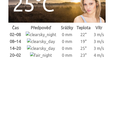
25°C
Čas
Předpověď
Srážky
Teplota
Vítr
02–08
0 mm
22°
3 m/s
08–14
0 mm
19°
3 m/s
14–20
0 mm
25°
3 m/s
20–02
0 mm
23°
4 m/s