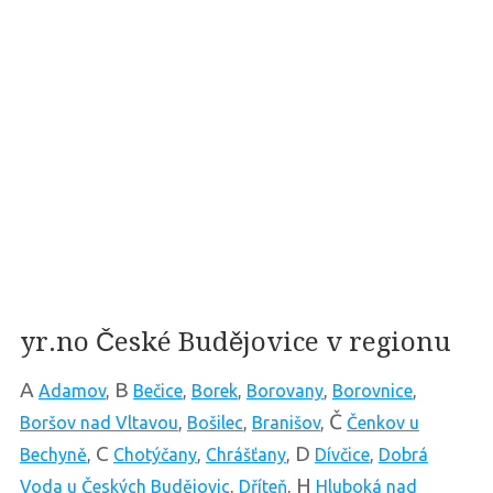
yr.no České Budějovice v regionu
A
B
Adamov
,
Bečice
,
Borek
,
Borovany
,
Borovnice
,
Č
Boršov nad Vltavou
,
Bošilec
,
Branišov
,
Čenkov u
C
D
Bechyně
,
Chotýčany
,
Chrášťany
,
Dívčice
,
Dobrá
H
Voda u Českých Budějovic
,
Dříteň
,
Hluboká nad