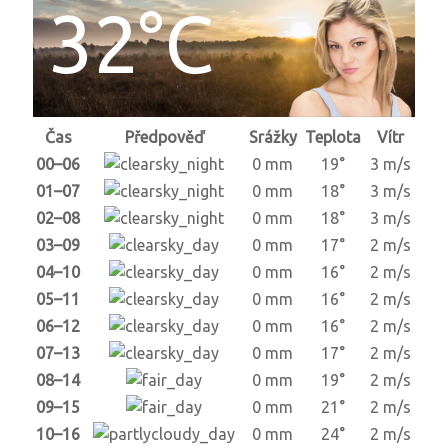
32°C
Čas
Předpověď
Srážky
Teplota
Vítr
00–06
0 mm
19°
3 m/s
01–07
0 mm
18°
3 m/s
02–08
0 mm
18°
3 m/s
03–09
0 mm
17°
2 m/s
04–10
0 mm
16°
2 m/s
05–11
0 mm
16°
2 m/s
06–12
0 mm
16°
2 m/s
07–13
0 mm
17°
2 m/s
08–14
0 mm
19°
2 m/s
09–15
0 mm
21°
2 m/s
10–16
0 mm
24°
2 m/s