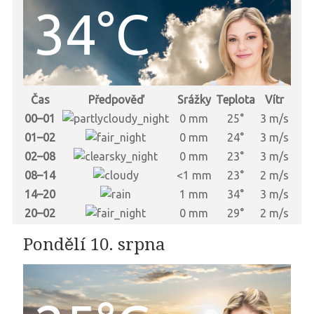
34°C
Čas
Předpověď
Srážky
Teplota
Vítr
00–01
0 mm
25°
3 m/s
01–02
0 mm
24°
3 m/s
02–08
0 mm
23°
3 m/s
08–14
<1 mm
23°
2 m/s
14–20
1 mm
34°
3 m/s
20–02
0 mm
29°
2 m/s
Pondělí 10. srpna