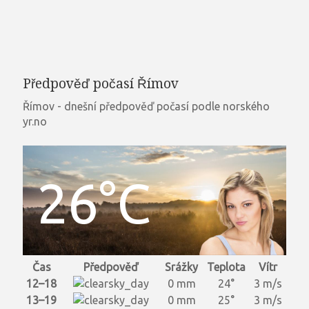
Předpověď počasí Římov
Římov - dnešní předpověď počasí podle norského
yr.no
26°C
Čas
Předpověď
Srážky
Teplota
Vítr
12–18
0 mm
24°
3 m/s
13–19
0 mm
25°
3 m/s