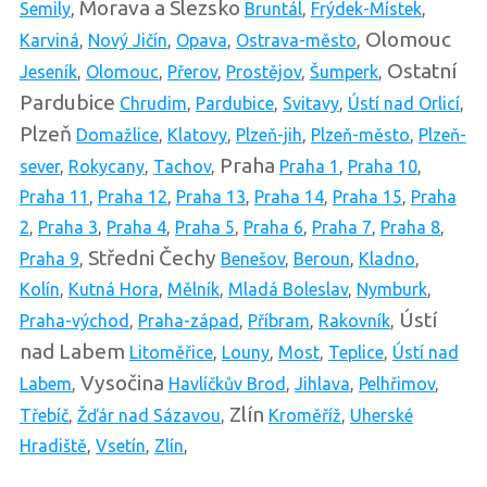
Morava a Slezsko
Semily
,
Bruntál
,
Frýdek-Místek
,
Olomouc
Karviná
,
Nový Jičín
,
Opava
,
Ostrava-město
,
Ostatní
Jeseník
,
Olomouc
,
Přerov
,
Prostějov
,
Šumperk
,
Pardubice
Chrudim
,
Pardubice
,
Svitavy
,
Ústí nad Orlicí
,
Plzeň
Domažlice
,
Klatovy
,
Plzeň-jih
,
Plzeň-město
,
Plzeň-
Praha
sever
,
Rokycany
,
Tachov
,
Praha 1
,
Praha 10
,
Praha 11
,
Praha 12
,
Praha 13
,
Praha 14
,
Praha 15
,
Praha
2
,
Praha 3
,
Praha 4
,
Praha 5
,
Praha 6
,
Praha 7
,
Praha 8
,
Středni Čechy
Praha 9
,
Benešov
,
Beroun
,
Kladno
,
Kolín
,
Kutná Hora
,
Mělník
,
Mladá Boleslav
,
Nymburk
,
Ústí
Praha-východ
,
Praha-západ
,
Příbram
,
Rakovník
,
nad Labem
Litoměřice
,
Louny
,
Most
,
Teplice
,
Ústí nad
Vysočina
Labem
,
Havlíčkův Brod
,
Jihlava
,
Pelhřimov
,
Zlín
Třebíč
,
Žďár nad Sázavou
,
Kroměříž
,
Uherské
Hradiště
,
Vsetín
,
Zlín
,