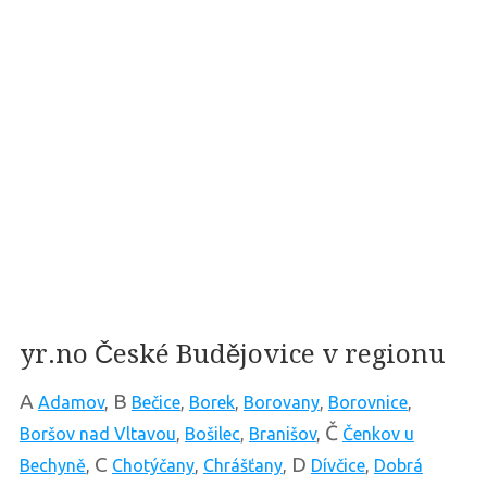
yr.no České Budějovice v regionu
A
B
Adamov
,
Bečice
,
Borek
,
Borovany
,
Borovnice
,
Č
Boršov nad Vltavou
,
Bošilec
,
Branišov
,
Čenkov u
C
D
Bechyně
,
Chotýčany
,
Chrášťany
,
Dívčice
,
Dobrá