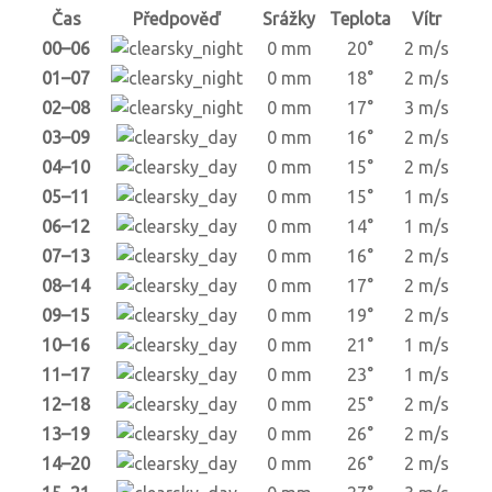
Čas
Předpověď
Srážky
Teplota
Vítr
00–06
0 mm
20°
2 m/s
01–07
0 mm
18°
2 m/s
02–08
0 mm
17°
3 m/s
03–09
0 mm
16°
2 m/s
04–10
0 mm
15°
2 m/s
05–11
0 mm
15°
1 m/s
06–12
0 mm
14°
1 m/s
07–13
0 mm
16°
2 m/s
08–14
0 mm
17°
2 m/s
09–15
0 mm
19°
2 m/s
10–16
0 mm
21°
1 m/s
11–17
0 mm
23°
1 m/s
12–18
0 mm
25°
2 m/s
13–19
0 mm
26°
2 m/s
14–20
0 mm
26°
2 m/s