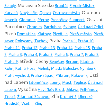
Morava a Slezsko
Semily
,
Bruntál
,
Frýdek-Místek
,
Olomouc
Karviná
,
Nový Jičín
,
Opava
,
Ostrava-město
,
Ostatní
Jeseník
,
Olomouc
,
Přerov
,
Prostějov
,
Šumperk
,
Pardubice
Chrudim
,
Pardubice
,
Svitavy
,
Ústí nad Orlicí
,
Plzeň
Domažlice
,
Klatovy
,
Plzeň-jih
,
Plzeň-město
,
Plzeň-
Praha
sever
,
Rokycany
,
Tachov
,
Praha 1
,
Praha 10
,
Praha 11
,
Praha 12
,
Praha 13
,
Praha 14
,
Praha 15
,
Praha
2
,
Praha 3
,
Praha 4
,
Praha 5
,
Praha 6
,
Praha 7
,
Praha 8
,
Středni Čechy
Praha 9
,
Benešov
,
Beroun
,
Kladno
,
Kolín
,
Kutná Hora
,
Mělník
,
Mladá Boleslav
,
Nymburk
,
Ústí
Praha-východ
,
Praha-západ
,
Příbram
,
Rakovník
,
nad Labem
Litoměřice
,
Louny
,
Most
,
Teplice
,
Ústí nad
Vysočina
Labem
,
Havlíčkův Brod
,
Jihlava
,
Pelhřimov
,
Zlín
Třebíč
,
Žďár nad Sázavou
,
Kroměříž
,
Uherské
Hradiště
,
Vsetín
,
Zlín
,