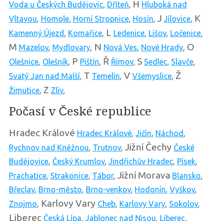
H
Voda u Českých Budějovic
,
Dříteň
,
Hluboká nad
J
K
Vltavou
,
Homole
,
Horní Stropnice
,
Hosín
,
Jílovice
,
L
Kamenný Újezd
,
Komařice
,
Ledenice
,
Lišov
,
Ločenice
,
M
N
O
Mazelov
,
Mydlovary
,
Nová Ves
,
Nové Hrady
,
P
Ř
S
Olešnice
,
Olešník
,
Pištín
,
Římov
,
Sedlec
,
Slavče
,
T
V
Ž
Svatý Jan nad Malší
,
Temelín
,
Všemyslice
,
Z
Žimutice
,
Zliv
,
Počasí v České republice
Hradec Králové
Hradec Králové
,
Jičín
,
Náchod
,
Jižní Čechy
Rychnov nad Kněžnou
,
Trutnov
,
České
Budějovice
,
Český Krumlov
,
Jindřichův Hradec
,
Písek
,
Jižní Morava
Prachatice
,
Strakonice
,
Tábor
,
Blansko
,
Břeclav
,
Brno-město
,
Brno-venkov
,
Hodonín
,
Vyškov
,
Karlovy Vary
Znojmo
,
Cheb
,
Karlovy Vary
,
Sokolov
,
Liberec
Česká Lípa
,
Jablonec nad Nisou
,
Liberec
,