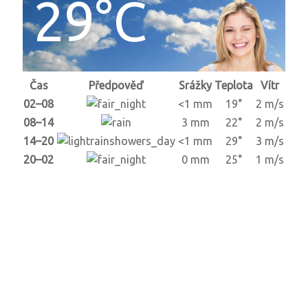
29°C
Čas
Předpověď
Srážky
Teplota
Vítr
02–08
<1 mm
19°
2 m/s
08–14
3 mm
22°
2 m/s
14–20
<1 mm
29°
3 m/s
20–02
0 mm
25°
1 m/s