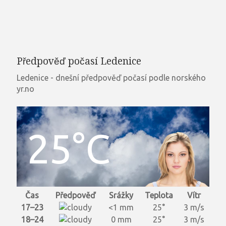
Předpověď počasí Ledenice
Ledenice - dnešní předpověď počasí podle norského
yr.no
25°C
Čas
Předpověď
Srážky
Teplota
Vítr
17–23
<1 mm
25°
3 m/s
18–24
0 mm
25°
3 m/s