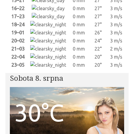
15–21
0 mm
27°
3 m/s
16–22
0 mm
27°
3 m/s
17–23
0 mm
27°
3 m/s
18–24
0 mm
27°
3 m/s
19–01
0 mm
26°
3 m/s
20–02
0 mm
24°
3 m/s
21–03
0 mm
22°
2 m/s
22–04
0 mm
20°
3 m/s
23–05
0 mm
20°
3 m/s
Sobota 8. srpna
30°C