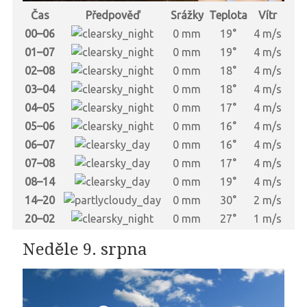
Čas
Předpověď
Srážky
Teplota
Vítr
00–06
0 mm
19°
4 m/s
01–07
0 mm
19°
4 m/s
02–08
0 mm
18°
4 m/s
03–04
0 mm
18°
4 m/s
04–05
0 mm
17°
4 m/s
05–06
0 mm
16°
4 m/s
06–07
0 mm
16°
4 m/s
07–08
0 mm
17°
4 m/s
08–14
0 mm
19°
4 m/s
14–20
0 mm
30°
2 m/s
20–02
0 mm
27°
1 m/s
Neděle 9. srpna