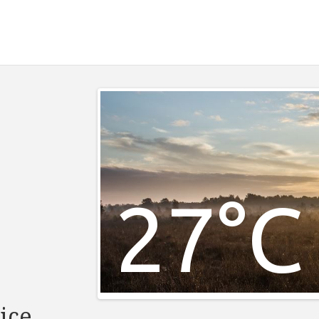
27°C
ice