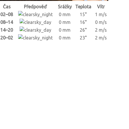
Čas
Předpověď
Srážky
Teplota
Vítr
02–08
0 mm
15°
1 m/s
08–14
0 mm
16°
0 m/s
14–20
0 mm
26°
2 m/s
20–02
0 mm
23°
2 m/s