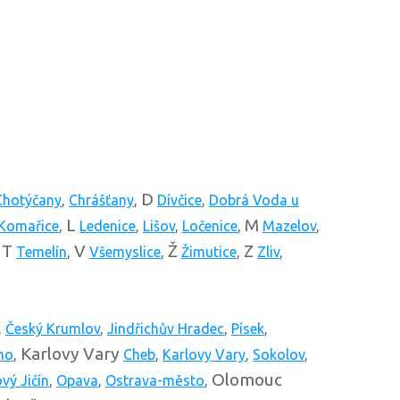
D
Chotýčany
,
Chrášťany
,
Dívčice
,
Dobrá Voda u
L
M
Komařice
,
Ledenice
,
Lišov
,
Ločenice
,
Mazelov
,
T
V
Ž
Z
,
Temelín
,
Všemyslice
,
Žimutice
,
Zliv
,
,
Český Krumlov
,
Jindřichův Hradec
,
Písek
,
Karlovy Vary
mo
,
Cheb
,
Karlovy Vary
,
Sokolov
,
Olomouc
vý Jičín
,
Opava
,
Ostrava-město
,