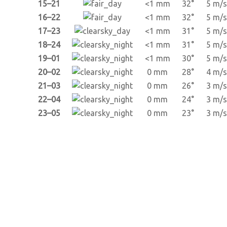
15–21
<1 mm
32°
5 m/s
16–22
<1 mm
32°
5 m/s
17–23
<1 mm
31°
5 m/s
18–24
<1 mm
31°
5 m/s
19–01
<1 mm
30°
5 m/s
20–02
0 mm
28°
4 m/s
21–03
0 mm
26°
3 m/s
22–04
0 mm
24°
3 m/s
23–05
0 mm
23°
3 m/s