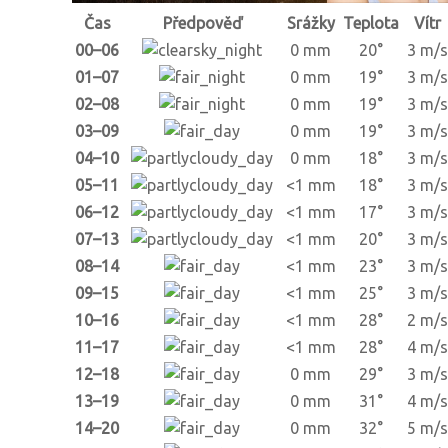
Čas
Předpověď
Srážky
Teplota
Vítr
00–06
0 mm
20°
3 m/s
01–07
0 mm
19°
3 m/s
02–08
0 mm
19°
3 m/s
03–09
0 mm
19°
3 m/s
04–10
0 mm
18°
3 m/s
05–11
<1 mm
18°
3 m/s
06–12
<1 mm
17°
3 m/s
07–13
<1 mm
20°
3 m/s
08–14
<1 mm
23°
3 m/s
09–15
<1 mm
25°
3 m/s
10–16
<1 mm
28°
2 m/s
11–17
<1 mm
28°
4 m/s
12–18
0 mm
29°
3 m/s
13–19
0 mm
31°
4 m/s
14–20
0 mm
32°
5 m/s