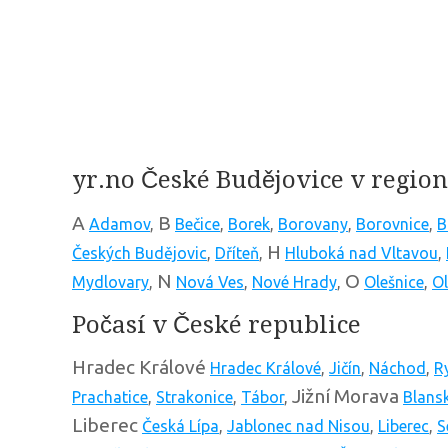
yr.no České Budějovice v regio
A
B
Adamov
,
Bečice
,
Borek
,
Borovany
,
Borovnice
,
B
H
Českých Budějovic
,
Dříteň
,
Hluboká nad Vltavou
,
N
O
Mydlovary
,
Nová Ves
,
Nové Hrady
,
Olešnice
,
Ol
Počasí v České republice
Hradec Králové
Hradec Králové
,
Jičín
,
Náchod
,
R
Jižní Morava
Prachatice
,
Strakonice
,
Tábor
,
Blans
Liberec
Česká Lípa
,
Jablonec nad Nisou
,
Liberec
,
S