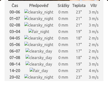
Čas
Předpověď
Srážky
Teplota
Vítr
00–06
0 mm
23°
3 m/s
01–07
0 mm
21°
3 m/s
02–08
0 mm
21°
3 m/s
03–04
0 mm
19°
3 m/s
04–05
0 mm
18°
2 m/s
05–06
0 mm
17°
2 m/s
06–07
0 mm
17°
2 m/s
07–08
0 mm
18°
2 m/s
08–14
0 mm
19°
3 m/s
14–20
0 mm
25°
4 m/s
20–02
0 mm
23°
3 m/s