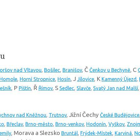
nu
Č
C
oršov nad Vltavou
,
Bošilec
,
Branišov
,
Čenkov u Bechyně
,
J
K
Homole
,
Horní Stropnice
,
Hosín
,
Jílovice
,
Kamenný Újezd
,
P
Ř
S
ešník
,
Pištín
,
Římov
,
Sedlec
,
Slavče
,
Svatý Jan nad Malší
Jižní Čechy
ychnov nad Kněžnou
,
Trutnov
,
České Budějovice
ko
,
Břeclav
,
Brno-město
,
Brno-venkov
,
Hodonín
,
Vyškov
,
Znoj
Morava a Slezsko
emily
,
Bruntál
,
Frýdek-Místek
,
Karviná
,
No