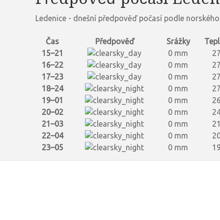
Ledenice - dnešní předpověď počasí podle norského
Čas
Předpověď
Srážky
Tepl
15–21
0 mm
27
16–22
0 mm
27
17–23
0 mm
27
18–24
0 mm
27
19–01
0 mm
26
20–02
0 mm
24
21–03
0 mm
21
22–04
0 mm
20
23–05
0 mm
19