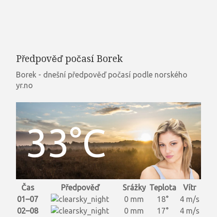
Předpověď počasí Borek
Borek - dnešní předpověď počasí podle norského
yr.no
33°C
Čas
Předpověď
Srážky
Teplota
Vítr
01–07
0 mm
18°
4 m/s
02–08
0 mm
17°
4 m/s