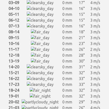
03–09
0 mm
17°
4 m/s
04–10
0 mm
16°
3 m/s
05–11
0 mm
15°
3 m/s
06–12
0 mm
15°
3 m/s
07–13
0 mm
16°
3 m/s
08–14
0 mm
18°
3 m/s
09–15
0 mm
21°
3 m/s
10–16
0 mm
23°
3 m/s
11–17
0 mm
26°
2 m/s
12–18
0 mm
28°
3 m/s
13–19
0 mm
30°
3 m/s
14–20
0 mm
31°
2 m/s
15–21
0 mm
32°
3 m/s
16–22
0 mm
33°
3 m/s
17–23
0 mm
33°
3 m/s
18–24
0 mm
32°
3 m/s
19–01
0 mm
32°
3 m/s
20–02
0 mm
29°
3 m/s
21–03
0 mm
26°
4 m/s