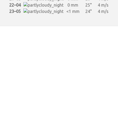
22–04
0 mm
25°
4 m/s
23–05
<1 mm
24°
4 m/s