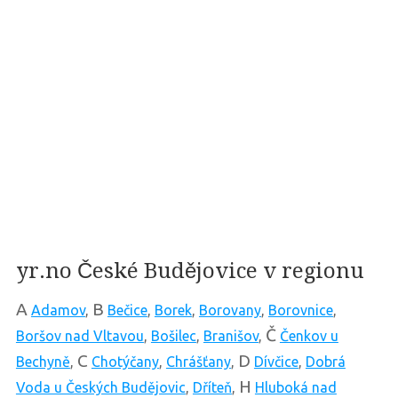
yr.no České Budějovice v regionu
A
B
Adamov
,
Bečice
,
Borek
,
Borovany
,
Borovnice
,
Č
Boršov nad Vltavou
,
Bošilec
,
Branišov
,
Čenkov u
C
D
Bechyně
,
Chotýčany
,
Chrášťany
,
Dívčice
,
Dobrá
H
Voda u Českých Budějovic
,
Dříteň
,
Hluboká nad