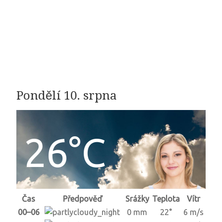
Pondělí 10. srpna
26°C
Čas
Předpověď
Srážky
Teplota
Vítr
00–06
0 mm
22°
6 m/s