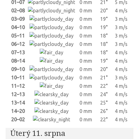
01–07
0 mm
21°
5 m/s
02–08
0 mm
20°
4 m/s
03–09
0 mm
19°
3 m/s
04–10
0 mm
19°
3 m/s
05–11
0 mm
18°
3 m/s
06–12
0 mm
18°
3 m/s
07–13
0 mm
18°
4 m/s
08–14
0 mm
19°
4 m/s
09–10
0 mm
20°
4 m/s
10–11
0 mm
21°
3 m/s
11–12
0 mm
22°
4 m/s
12–13
0 mm
24°
4 m/s
13–14
0 mm
25°
4 m/s
14–20
0 mm
26°
4 m/s
20–02
0 mm
22°
4 m/s
Úterý 11. srpna