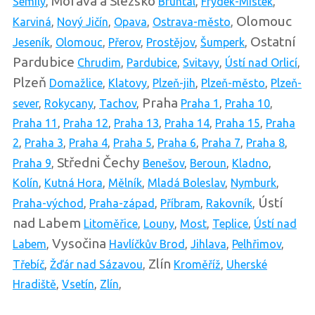
Morava a Slezsko
Semily
,
Bruntál
,
Frýdek-Místek
,
Olomouc
Karviná
,
Nový Jičín
,
Opava
,
Ostrava-město
,
Ostatní
Jeseník
,
Olomouc
,
Přerov
,
Prostějov
,
Šumperk
,
Pardubice
Chrudim
,
Pardubice
,
Svitavy
,
Ústí nad Orlicí
,
Plzeň
Domažlice
,
Klatovy
,
Plzeň-jih
,
Plzeň-město
,
Plzeň-
Praha
sever
,
Rokycany
,
Tachov
,
Praha 1
,
Praha 10
,
Praha 11
,
Praha 12
,
Praha 13
,
Praha 14
,
Praha 15
,
Praha
2
,
Praha 3
,
Praha 4
,
Praha 5
,
Praha 6
,
Praha 7
,
Praha 8
,
Středni Čechy
Praha 9
,
Benešov
,
Beroun
,
Kladno
,
Kolín
,
Kutná Hora
,
Mělník
,
Mladá Boleslav
,
Nymburk
,
Ústí
Praha-východ
,
Praha-západ
,
Příbram
,
Rakovník
,
nad Labem
Litoměřice
,
Louny
,
Most
,
Teplice
,
Ústí nad
Vysočina
Labem
,
Havlíčkův Brod
,
Jihlava
,
Pelhřimov
,
Zlín
Třebíč
,
Žďár nad Sázavou
,
Kroměříž
,
Uherské
Hradiště
,
Vsetín
,
Zlín
,