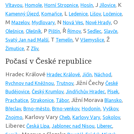
J
K
Vltavou
,
Homole
,
Horní Stropnice
,
Hosín
,
Jílovice
,
L
Kamenný Újezd
,
Komařice
,
Ledenice
,
Lišov
,
Ločenice
,
M
N
O
Mazelov
,
Mydlovary
,
Nová Ves
,
Nové Hrady
,
P
Ř
S
Olešnice
,
Olešník
,
Pištín
,
Římov
,
Sedlec
,
Slavče
,
T
V
Ž
Svatý Jan nad Malší
,
Temelín
,
Všemyslice
,
Z
Žimutice
,
Zliv
,
Počasí v České republice
Hradec Králové
Hradec Králové
,
Jičín
,
Náchod
,
Jižní Čechy
Rychnov nad Kněžnou
,
Trutnov
,
České
Budějovice
,
Český Krumlov
,
Jindřichův Hradec
,
Písek
,
Jižní Morava
Prachatice
,
Strakonice
,
Tábor
,
Blansko
,
Břeclav
,
Brno-město
,
Brno-venkov
,
Hodonín
,
Vyškov
,
Karlovy Vary
Znojmo
,
Cheb
,
Karlovy Vary
,
Sokolov
,
Liberec
Česká Lípa
,
Jablonec nad Nisou
,
Liberec
,