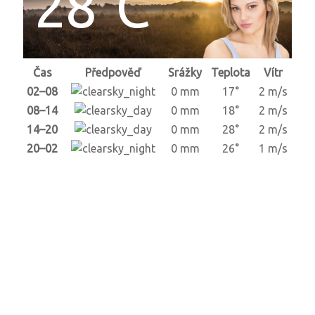
28°C
Čas
Předpověď
Srážky
Teplota
Vítr
02–08
0 mm
17°
2 m/s
08–14
0 mm
18°
2 m/s
14–20
0 mm
28°
2 m/s
20–02
0 mm
26°
1 m/s