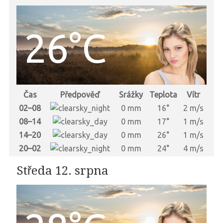
26°C
Čas
Předpověď
Srážky
Teplota
Vítr
02–08
0 mm
16°
2 m/s
08–14
0 mm
17°
1 m/s
14–20
0 mm
26°
1 m/s
20–02
0 mm
24°
4 m/s
Středa 12. srpna