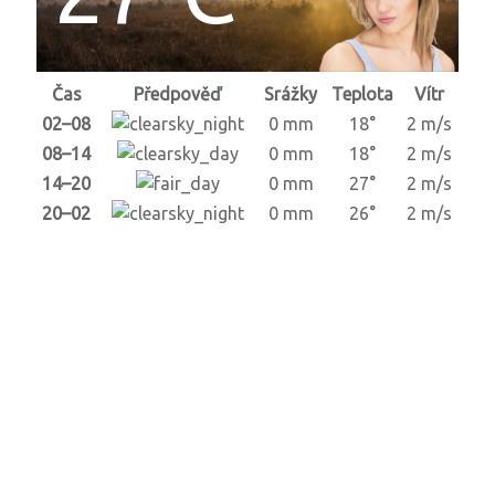
Čas
Předpověď
Srážky
Teplota
Vítr
02–08
0 mm
18°
2 m/s
08–14
0 mm
18°
2 m/s
14–20
0 mm
27°
2 m/s
20–02
0 mm
26°
2 m/s