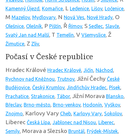
L
Kamenný Újezd
,
Komařice
,
Ledenice
,
Lišov
,
Ločenice
,
M
N
O
Mazelov
,
Mydlovary
,
Nová Ves
,
Nové Hrady
,
P
Ř
S
Olešnice
,
Olešník
,
Pištín
,
Římov
,
Sedlec
,
Slavče
,
T
V
Ž
Svatý Jan nad Malší
,
Temelín
,
Všemyslice
,
Z
Žimutice
,
Zliv
,
Počasí v České republice
Hradec Králové
Hradec Králové
,
Jičín
,
Náchod
,
Jižní Čechy
Rychnov nad Kněžnou
,
Trutnov
,
České
Budějovice
,
Český Krumlov
,
Jindřichův Hradec
,
Písek
,
Jižní Morava
Prachatice
,
Strakonice
,
Tábor
,
Blansko
,
Břeclav
,
Brno-město
,
Brno-venkov
,
Hodonín
,
Vyškov
,
Karlovy Vary
Znojmo
,
Cheb
,
Karlovy Vary
,
Sokolov
,
Liberec
Česká Lípa
,
Jablonec nad Nisou
,
Liberec
,
Morava a Slezsko
Semily
,
Bruntál
,
Frýdek-Místek
,