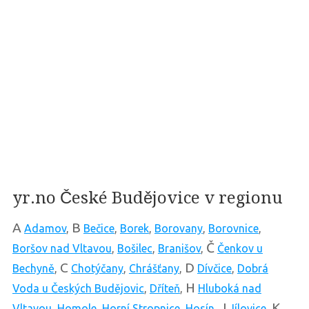
yr.no České Budějovice v regionu
A
B
Adamov
,
Bečice
,
Borek
,
Borovany
,
Borovnice
,
Č
Boršov nad Vltavou
,
Bošilec
,
Branišov
,
Čenkov u
C
D
Bechyně
,
Chotýčany
,
Chrášťany
,
Dívčice
,
Dobrá
H
Voda u Českých Budějovic
,
Dříteň
,
Hluboká nad
J
K
Vltavou
,
Homole
,
Horní Stropnice
,
Hosín
,
Jílovice
,