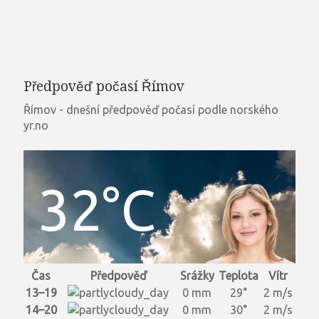
Předpověď počasí Římov
Římov - dnešní předpověď počasí podle norského
yr.no
32°C
Čas
Předpověď
Srážky
Teplota
Vítr
13–19
0 mm
29°
2 m/s
14–20
0 mm
30°
2 m/s