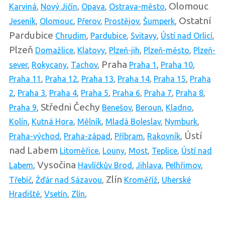
Olomouc
Karviná
,
Nový Jičín
,
Opava
,
Ostrava-město
,
Ostatní
Jeseník
,
Olomouc
,
Přerov
,
Prostějov
,
Šumperk
,
Pardubice
Chrudim
,
Pardubice
,
Svitavy
,
Ústí nad Orlicí
,
Plzeň
Domažlice
,
Klatovy
,
Plzeň-jih
,
Plzeň-město
,
Plzeň-
Praha
sever
,
Rokycany
,
Tachov
,
Praha 1
,
Praha 10
,
Praha 11
,
Praha 12
,
Praha 13
,
Praha 14
,
Praha 15
,
Praha
2
,
Praha 3
,
Praha 4
,
Praha 5
,
Praha 6
,
Praha 7
,
Praha 8
,
Středni Čechy
Praha 9
,
Benešov
,
Beroun
,
Kladno
,
Kolín
,
Kutná Hora
,
Mělník
,
Mladá Boleslav
,
Nymburk
,
Ústí
Praha-východ
,
Praha-západ
,
Příbram
,
Rakovník
,
nad Labem
Litoměřice
,
Louny
,
Most
,
Teplice
,
Ústí nad
Vysočina
Labem
,
Havlíčkův Brod
,
Jihlava
,
Pelhřimov
,
Zlín
Třebíč
,
Žďár nad Sázavou
,
Kroměříž
,
Uherské
Hradiště
,
Vsetín
,
Zlín
,