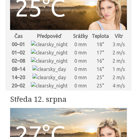
25°C
Čas
Předpověď
Srážky
Teplota
Vítr
00–01
0 mm
18°
3 m/s
01–02
0 mm
17°
2 m/s
02–08
0 mm
16°
2 m/s
08–14
0 mm
16°
1 m/s
14–20
0 mm
25°
2 m/s
20–02
0 mm
25°
4 m/s
Středa 12. srpna
27°C