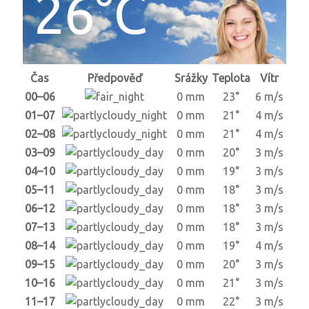
26°C
Čas
Předpověď
Srážky
Teplota
Vítr
00–06
0 mm
23°
6 m/s
01–07
0 mm
21°
4 m/s
02–08
0 mm
21°
4 m/s
03–09
0 mm
20°
3 m/s
04–10
0 mm
19°
3 m/s
05–11
0 mm
18°
3 m/s
06–12
0 mm
18°
3 m/s
07–13
0 mm
18°
3 m/s
08–14
0 mm
19°
4 m/s
09–15
0 mm
20°
3 m/s
10–16
0 mm
21°
3 m/s
11–17
0 mm
22°
3 m/s