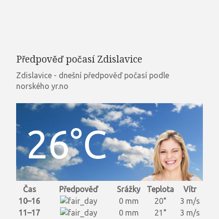
Předpověď počasí Zdislavice
Zdislavice - dnešní předpověď počasí podle
norského yr.no
26°C
Čas
Předpověď
Srážky
Teplota
Vítr
10–16
0 mm
20°
3 m/s
11–17
0 mm
21°
3 m/s