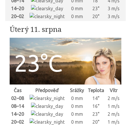
08–14
0 mm
18°
4 m/s
14–20
0 mm
23°
3 m/s
20–02
0 mm
20°
3 m/s
Úterý 11. srpna
23°C
Čas
Předpověď
Srážky
Teplota
Vítr
02–08
0 mm
14°
2 m/s
08–14
0 mm
16°
1 m/s
14–20
0 mm
23°
2 m/s
20–02
0 mm
20°
1 m/s