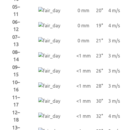
05–
0 mm
20°
4 m/s
11
06–
0 mm
19°
4 m/s
12
07–
0 mm
21°
3 m/s
13
08–
<1 mm
23°
3 m/s
14
09–
<1 mm
26°
3 m/s
15
10–
<1 mm
28°
3 m/s
16
11–
<1 mm
30°
3 m/s
17
12–
<1 mm
32°
4 m/s
18
13–