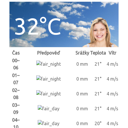
32°C
Čas
Předpověď
Srážky
Teplota
Vítr
00–
0 mm
21°
4 m/s
06
01–
0 mm
21°
4 m/s
07
02–
0 mm
21°
4 m/s
08
03–
0 mm
21°
4 m/s
09
04–
0 mm
20°
4 m/s
10