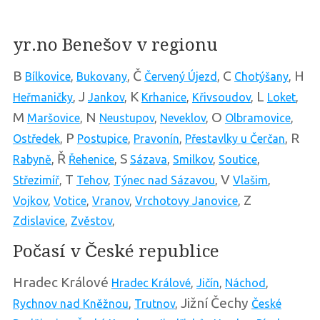
yr.no Benešov v regionu
B
Č
C
H
Bílkovice
,
Bukovany
,
Červený Újezd
,
Chotýšany
,
J
K
L
Heřmaničky
,
Jankov
,
Krhanice
,
Křivsoudov
,
Loket
,
M
N
O
Maršovice
,
Neustupov
,
Neveklov
,
Olbramovice
,
P
R
Ostředek
,
Postupice
,
Pravonín
,
Přestavlky u Čerčan
,
Ř
S
Rabyně
,
Řehenice
,
Sázava
,
Smilkov
,
Soutice
,
T
V
Střezimíř
,
Tehov
,
Týnec nad Sázavou
,
Vlašim
,
Z
Vojkov
,
Votice
,
Vranov
,
Vrchotovy Janovice
,
Zdislavice
,
Zvěstov
,
Počasí v České republice
Hradec Králové
Hradec Králové
,
Jičín
,
Náchod
,
Jižní Čechy
Rychnov nad Kněžnou
,
Trutnov
,
České