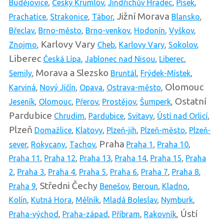
Budějovice
,
Český Krumlov
,
Jindřichův Hradec
,
Písek
,
Jižní Morava
Prachatice
,
Strakonice
,
Tábor
,
Blansko
,
Břeclav
,
Brno-město
,
Brno-venkov
,
Hodonín
,
Vyškov
,
Karlovy Vary
Znojmo
,
Cheb
,
Karlovy Vary
,
Sokolov
,
Liberec
Česká Lípa
,
Jablonec nad Nisou
,
Liberec
,
Morava a Slezsko
Semily
,
Bruntál
,
Frýdek-Místek
,
Olomouc
Karviná
,
Nový Jičín
,
Opava
,
Ostrava-město
,
Ostatní
Jeseník
,
Olomouc
,
Přerov
,
Prostějov
,
Šumperk
,
Pardubice
Chrudim
,
Pardubice
,
Svitavy
,
Ústí nad Orlicí
,
Plzeň
Domažlice
,
Klatovy
,
Plzeň-jih
,
Plzeň-město
,
Plzeň-
Praha
sever
,
Rokycany
,
Tachov
,
Praha 1
,
Praha 10
,
Praha 11
,
Praha 12
,
Praha 13
,
Praha 14
,
Praha 15
,
Praha
2
,
Praha 3
,
Praha 4
,
Praha 5
,
Praha 6
,
Praha 7
,
Praha 8
,
Středni Čechy
Praha 9
,
Benešov
,
Beroun
,
Kladno
,
Kolín
,
Kutná Hora
,
Mělník
,
Mladá Boleslav
,
Nymburk
,
Ústí
Praha-východ
,
Praha-západ
,
Příbram
,
Rakovník
,