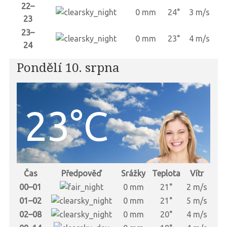
22–
0 mm
24°
3 m/s
23
23–
0 mm
23°
4 m/s
24
Pondělí 10. srpna
23°C
Čas
Předpověď
Srážky
Teplota
Vítr
00–01
0 mm
21°
2 m/s
01–02
0 mm
21°
5 m/s
02–08
0 mm
20°
4 m/s