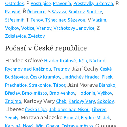
P
R
Ostředek
,
Postupice
,
Pravonín
,
Přestavlky u Čerčan
,
Ř
S
Rabyně
,
Řehenice
,
Sázava
,
Smilkov
,
Soutice
,
T
V
Střezimíř
,
Tehov
,
Týnec nad Sázavou
,
Vlašim
,
Z
Vojkov
,
Votice
,
Vranov
,
Vrchotovy Janovice
,
Zdislavice
,
Zvěstov
,
Počasí v České republice
Hradec Králové
Hradec Králové
,
Jičín
,
Náchod
,
Jižní Čechy
Rychnov nad Kněžnou
,
Trutnov
,
České
Budějovice
,
Český Krumlov
,
Jindřichův Hradec
,
Písek
,
Jižní Morava
Prachatice
,
Strakonice
,
Tábor
,
Blansko
,
Břeclav
,
Brno-město
,
Brno-venkov
,
Hodonín
,
Vyškov
,
Karlovy Vary
Znojmo
,
Cheb
,
Karlovy Vary
,
Sokolov
,
Liberec
Česká Lípa
,
Jablonec nad Nisou
,
Liberec
,
Morava a Slezsko
Semily
,
Bruntál
,
Frýdek-Místek
,
Olomouc
Karviná
,
Nový Jičín
,
Opava
,
Ostrava-město
,