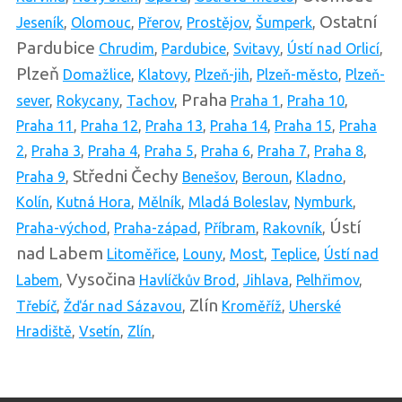
Ostatní
Jeseník
,
Olomouc
,
Přerov
,
Prostějov
,
Šumperk
,
Pardubice
Chrudim
,
Pardubice
,
Svitavy
,
Ústí nad Orlicí
,
Plzeň
Domažlice
,
Klatovy
,
Plzeň-jih
,
Plzeň-město
,
Plzeň-
Praha
sever
,
Rokycany
,
Tachov
,
Praha 1
,
Praha 10
,
Praha 11
,
Praha 12
,
Praha 13
,
Praha 14
,
Praha 15
,
Praha
2
,
Praha 3
,
Praha 4
,
Praha 5
,
Praha 6
,
Praha 7
,
Praha 8
,
Středni Čechy
Praha 9
,
Benešov
,
Beroun
,
Kladno
,
Kolín
,
Kutná Hora
,
Mělník
,
Mladá Boleslav
,
Nymburk
,
Ústí
Praha-východ
,
Praha-západ
,
Příbram
,
Rakovník
,
nad Labem
Litoměřice
,
Louny
,
Most
,
Teplice
,
Ústí nad
Vysočina
Labem
,
Havlíčkův Brod
,
Jihlava
,
Pelhřimov
,
Zlín
Třebíč
,
Žďár nad Sázavou
,
Kroměříž
,
Uherské
Hradiště
,
Vsetín
,
Zlín
,