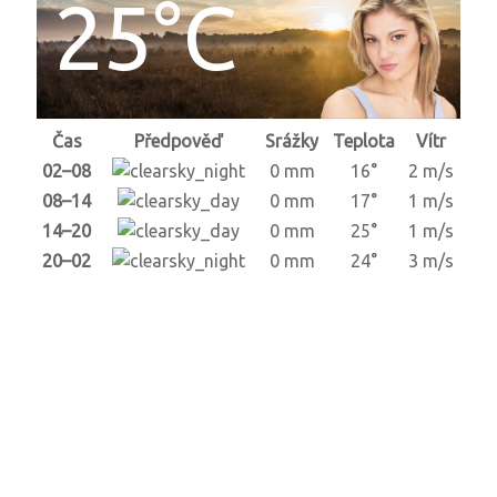
25°C
Čas
Předpověď
Srážky
Teplota
Vítr
02–08
0 mm
16°
2 m/s
08–14
0 mm
17°
1 m/s
14–20
0 mm
25°
1 m/s
20–02
0 mm
24°
3 m/s