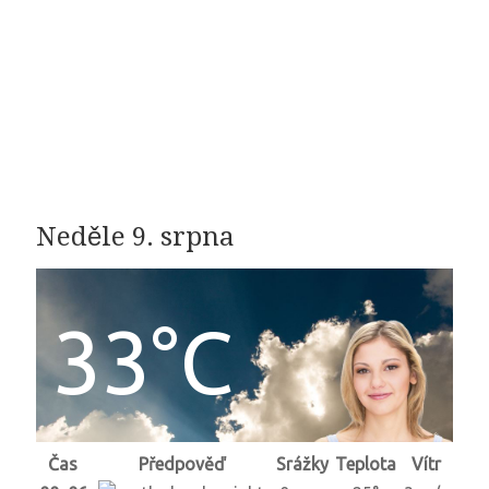
Neděle 9. srpna
33°C
Čas
Předpověď
Srážky
Teplota
Vítr