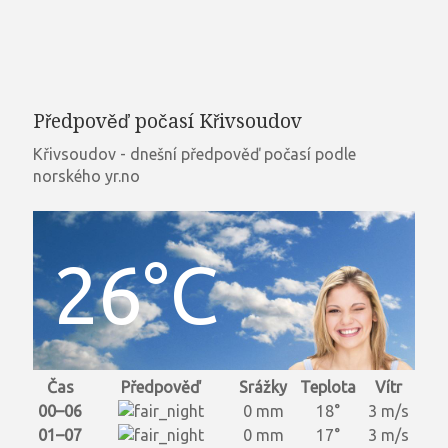
Předpověď počasí Křivsoudov
Křivsoudov - dnešní předpověď počasí podle
norského yr.no
26°C
Čas
Předpověď
Srážky
Teplota
Vítr
00–06
0 mm
18°
3 m/s
01–07
0 mm
17°
3 m/s