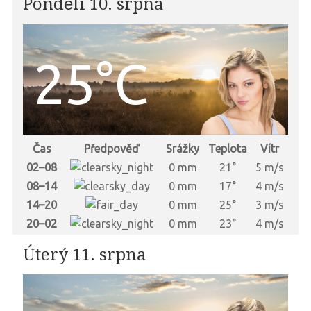
Pondělí 10. srpna
25°C
Čas
Předpověď
Srážky
Teplota
Vítr
02–08
0 mm
21°
5 m/s
08–14
0 mm
17°
4 m/s
14–20
0 mm
25°
3 m/s
20–02
0 mm
23°
4 m/s
Úterý 11. srpna