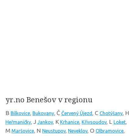
yr.no Benešov v regionu
B
Č
C
H
Bílkovice
,
Bukovany
,
Červený Újezd
,
Chotýšany
,
J
K
L
Heřmaničky
,
Jankov
,
Krhanice
,
Křivsoudov
,
Loket
,
M
N
O
Maršovice
,
Neustupov
,
Neveklov
,
Olbramovice
,