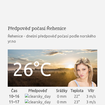
Předpověď počasí Řehenice
Řehenice - dnešní předpověď počasí podle norského
yr.no
26°C
Čas
Předpověď
Srážky
Teplota
Vítr
10–16
0 mm
22°
3 m/s
11–17
0 mm
23°
3 m/s