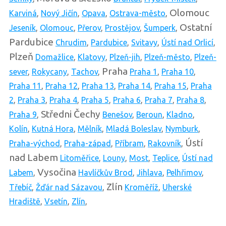
Olomouc
Karviná
,
Nový Jičín
,
Opava
,
Ostrava-město
,
Ostatní
Jeseník
,
Olomouc
,
Přerov
,
Prostějov
,
Šumperk
,
Pardubice
Chrudim
,
Pardubice
,
Svitavy
,
Ústí nad Orlicí
,
Plzeň
Domažlice
,
Klatovy
,
Plzeň-jih
,
Plzeň-město
,
Plzeň-
Praha
sever
,
Rokycany
,
Tachov
,
Praha 1
,
Praha 10
,
Praha 11
,
Praha 12
,
Praha 13
,
Praha 14
,
Praha 15
,
Praha
2
,
Praha 3
,
Praha 4
,
Praha 5
,
Praha 6
,
Praha 7
,
Praha 8
,
Středni Čechy
Praha 9
,
Benešov
,
Beroun
,
Kladno
,
Kolín
,
Kutná Hora
,
Mělník
,
Mladá Boleslav
,
Nymburk
,
Ústí
Praha-východ
,
Praha-západ
,
Příbram
,
Rakovník
,
nad Labem
Litoměřice
,
Louny
,
Most
,
Teplice
,
Ústí nad
Vysočina
Labem
,
Havlíčkův Brod
,
Jihlava
,
Pelhřimov
,
Zlín
Třebíč
,
Žďár nad Sázavou
,
Kroměříž
,
Uherské
Hradiště
,
Vsetín
,
Zlín
,