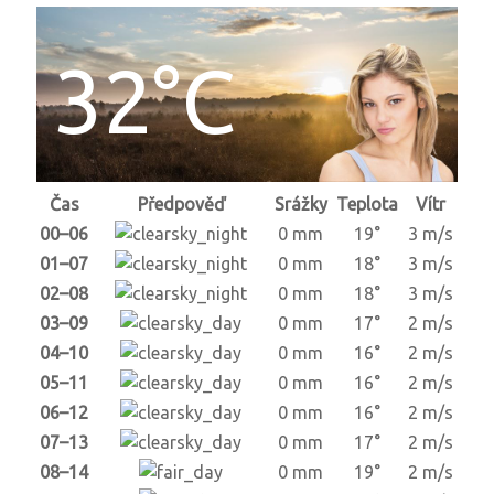
32°C
Čas
Předpověď
Srážky
Teplota
Vítr
00–06
0 mm
19°
3 m/s
01–07
0 mm
18°
3 m/s
02–08
0 mm
18°
3 m/s
03–09
0 mm
17°
2 m/s
04–10
0 mm
16°
2 m/s
05–11
0 mm
16°
2 m/s
06–12
0 mm
16°
2 m/s
07–13
0 mm
17°
2 m/s
08–14
0 mm
19°
2 m/s