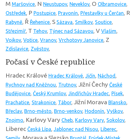
M
N
O
Maršovice
,
Neustupov
,
Neveklov
,
Olbramovice
,
P
R
Ostředek
,
Postupice
,
Pravonín
,
Přestavlky u Čerčan
,
Ř
S
Rabyně
,
Řehenice
,
Sázava
,
Smilkov
,
Soutice
,
T
V
Střezimíř
,
Tehov
,
Týnec nad Sázavou
,
Vlašim
,
Z
Vojkov
,
Votice
,
Vranov
,
Vrchotovy Janovice
,
Zdislavice
,
Zvěstov
,
Počasí v České republice
Hradec Králové
Hradec Králové
,
Jičín
,
Náchod
,
Jižní Čechy
Rychnov nad Kněžnou
,
Trutnov
,
České
Budějovice
,
Český Krumlov
,
Jindřichův Hradec
,
Písek
,
Jižní Morava
Prachatice
,
Strakonice
,
Tábor
,
Blansko
,
Břeclav
,
Brno-město
,
Brno-venkov
,
Hodonín
,
Vyškov
,
Karlovy Vary
Znojmo
,
Cheb
,
Karlovy Vary
,
Sokolov
,
Liberec
Česká Lípa
,
Jablonec nad Nisou
,
Liberec
,
Morava a Slezsko
Semily
,
Bruntál
,
Frýdek-Místek
,