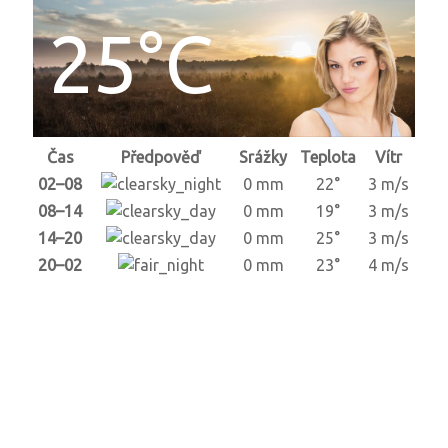
25°C
Čas
Předpověď
Srážky
Teplota
Vítr
02–08
0 mm
22°
3 m/s
08–14
0 mm
19°
3 m/s
14–20
0 mm
25°
3 m/s
20–02
0 mm
23°
4 m/s