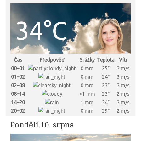
34°C
Čas
Předpověď
Srážky
Teplota
Vítr
00–01
0 mm
25°
3 m/s
01–02
0 mm
24°
3 m/s
02–08
0 mm
23°
3 m/s
08–14
<1 mm
23°
2 m/s
14–20
1 mm
34°
3 m/s
20–02
0 mm
29°
2 m/s
Pondělí 10. srpna