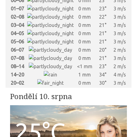
00–06
0 mm
25°
3 m/s
01–07
0 mm
23°
3 m/s
02–08
0 mm
22°
3 m/s
03–04
0 mm
21°
3 m/s
04–05
0 mm
21°
3 m/s
05–06
0 mm
21°
3 m/s
06–07
0 mm
20°
2 m/s
07–08
0 mm
21°
3 m/s
08–14
<1 mm
23°
2 m/s
14–20
1 mm
34°
4 m/s
20–02
0 mm
30°
3 m/s
Pondělí 10. srpna
25°C