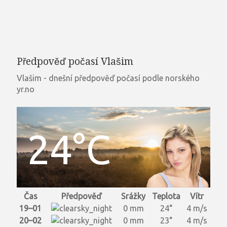
Předpověď počasí Vlašim
Vlašim - dnešní předpověď počasí podle norského
yr.no
24°C
Čas
Předpověď
Srážky
Teplota
Vítr
19–01
0 mm
24°
4 m/s
20–02
0 mm
23°
4 m/s