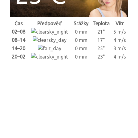
Čas
Předpověď
Srážky
Teplota
Vítr
02–08
0 mm
21°
5 m/s
08–14
0 mm
17°
4 m/s
14–20
0 mm
25°
3 m/s
20–02
0 mm
23°
4 m/s