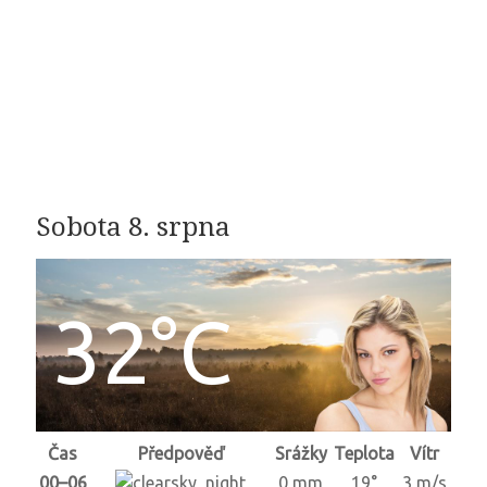
Sobota 8. srpna
32°C
Čas
Předpověď
Srážky
Teplota
Vítr
00–06
0 mm
19°
3 m/s