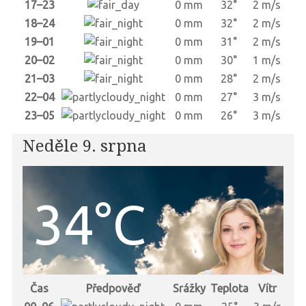
17–23
0 mm
32°
2 m/s
18–24
0 mm
32°
2 m/s
19–01
0 mm
31°
2 m/s
20–02
0 mm
30°
1 m/s
21–03
0 mm
28°
2 m/s
22–04
0 mm
27°
3 m/s
23–05
0 mm
26°
3 m/s
Neděle 9. srpna
34°C
Čas
Předpověď
Srážky
Teplota
Vítr