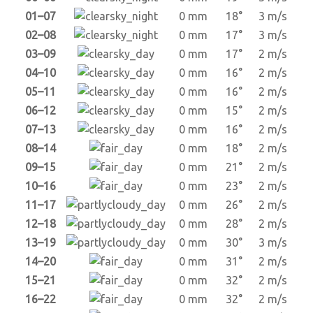
01–07
0 mm
18°
3 m/s
02–08
0 mm
17°
3 m/s
03–09
0 mm
17°
2 m/s
04–10
0 mm
16°
2 m/s
05–11
0 mm
16°
2 m/s
06–12
0 mm
15°
2 m/s
07–13
0 mm
16°
2 m/s
08–14
0 mm
18°
2 m/s
09–15
0 mm
21°
2 m/s
10–16
0 mm
23°
2 m/s
11–17
0 mm
26°
2 m/s
12–18
0 mm
28°
2 m/s
13–19
0 mm
30°
3 m/s
14–20
0 mm
31°
2 m/s
15–21
0 mm
32°
2 m/s
16–22
0 mm
32°
2 m/s