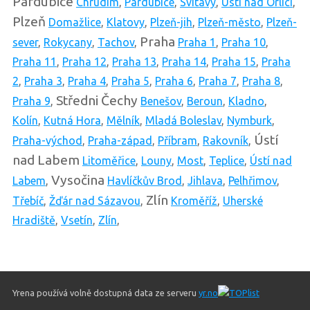
Pardubice
Chrudim
,
Pardubice
,
Svitavy
,
Ústí nad Orlicí
,
Plzeň
Domažlice
,
Klatovy
,
Plzeň-jih
,
Plzeň-město
,
Plzeň-
Praha
sever
,
Rokycany
,
Tachov
,
Praha 1
,
Praha 10
,
Praha 11
,
Praha 12
,
Praha 13
,
Praha 14
,
Praha 15
,
Praha
2
,
Praha 3
,
Praha 4
,
Praha 5
,
Praha 6
,
Praha 7
,
Praha 8
,
Středni Čechy
Praha 9
,
Benešov
,
Beroun
,
Kladno
,
Kolín
,
Kutná Hora
,
Mělník
,
Mladá Boleslav
,
Nymburk
,
Ústí
Praha-východ
,
Praha-západ
,
Příbram
,
Rakovník
,
nad Labem
Litoměřice
,
Louny
,
Most
,
Teplice
,
Ústí nad
Vysočina
Labem
,
Havlíčkův Brod
,
Jihlava
,
Pelhřimov
,
Zlín
Třebíč
,
Žďár nad Sázavou
,
Kroměříž
,
Uherské
Hradiště
,
Vsetín
,
Zlín
,
Yrena používá volně dostupná data ze serveru
yr.no