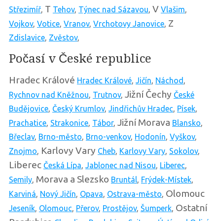
T
V
Střezimíř
,
Tehov
,
Týnec nad Sázavou
,
Vlašim
,
Z
Vojkov
,
Votice
,
Vranov
,
Vrchotovy Janovice
,
Zdislavice
,
Zvěstov
,
Počasí v České republice
Hradec Králové
Hradec Králové
,
Jičín
,
Náchod
,
Jižní Čechy
Rychnov nad Kněžnou
,
Trutnov
,
České
Budějovice
,
Český Krumlov
,
Jindřichův Hradec
,
Písek
,
Jižní Morava
Prachatice
,
Strakonice
,
Tábor
,
Blansko
,
Břeclav
,
Brno-město
,
Brno-venkov
,
Hodonín
,
Vyškov
,
Karlovy Vary
Znojmo
,
Cheb
,
Karlovy Vary
,
Sokolov
,
Liberec
Česká Lípa
,
Jablonec nad Nisou
,
Liberec
,
Morava a Slezsko
Semily
,
Bruntál
,
Frýdek-Místek
,
Olomouc
Karviná
,
Nový Jičín
,
Opava
,
Ostrava-město
,
Ostatní
Jeseník
,
Olomouc
,
Přerov
,
Prostějov
,
Šumperk
,