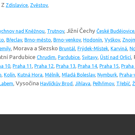
Z
,
Zdislavice
,
Zvěstov
,
Jižní Čechy
ychnov nad Kněžnou
,
Trutnov
,
České Budějovice
ko
,
Břeclav
,
Brno-město
,
Brno-venkov
,
Hodonín
,
Vyškov
,
Znoj
Morava a Slezsko
emily
,
Bruntál
,
Frýdek-Místek
,
Karviná
,
No
tní
Pardubice
Chrudim
,
Pardubice
,
Svitavy
,
Ústí nad Orlicí
,
ha 10
,
Praha 11
,
Praha 12
,
Praha 13
,
Praha 14
,
Praha 15
,
Praha
o
,
Kolín
,
Kutná Hora
,
Mělník
,
Mladá Boleslav
,
Nymburk
,
Praha-
Vysočina
 Labem
,
Havlíčkův Brod
,
Jihlava
,
Pelhřimov
,
Třebíč
,
Ž