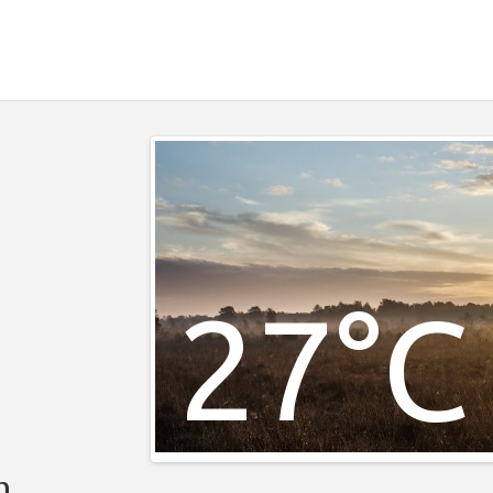
27°C
m