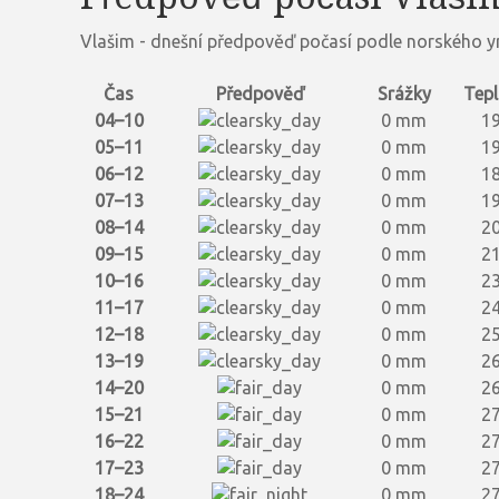
Vlašim - dnešní předpověď počasí podle norského y
Čas
Předpověď
Srážky
Tepl
04–10
0 mm
19
05–11
0 mm
19
06–12
0 mm
18
07–13
0 mm
19
08–14
0 mm
20
09–15
0 mm
21
10–16
0 mm
23
11–17
0 mm
24
12–18
0 mm
25
13–19
0 mm
26
14–20
0 mm
26
15–21
0 mm
27
16–22
0 mm
27
17–23
0 mm
27
18–24
0 mm
27