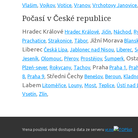
Vlašim
,
Vojkov
,
Votice
,
Vranov
,
Vrchotovy Janovice
Počasí v České republice
Hradec Králové
Hradec Králové
,
Jičín
,
Náchod
,
R
Jižní Morava
Prachatice
,
Strakonice
,
Tábor
,
Blans
Liberec
Česká Lípa
,
Jablonec nad Nisou
,
Liberec
,
S
Osta
Jeseník
,
Olomouc
,
Přerov
,
Prostějov
,
Šumperk
,
Praha
Plzeň-sever
,
Rokycany
,
Tachov
,
Praha 1
,
Pra
Středni Čechy
8
,
Praha 9
,
Benešov
,
Beroun
,
Kladn
Labem
Litoměřice
,
Louny
,
Most
,
Teplice
,
Ústí nad
Vsetín
,
Zlín
,
Yrena používá volně dostupná data ze serveru
yr.no