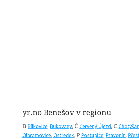
yr.no Benešov v regionu
B
Č
C
Bílkovice
,
Bukovany
,
Červený Újezd
,
Chotýša
P
Olbramovice
,
Ostředek
,
Postupice
,
Pravonín
,
Přes