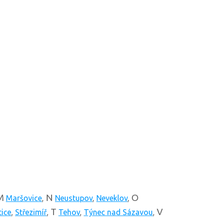
M
N
O
Maršovice
,
Neustupov
,
Neveklov
,
T
V
ice
,
Střezimíř
,
Tehov
,
Týnec nad Sázavou
,