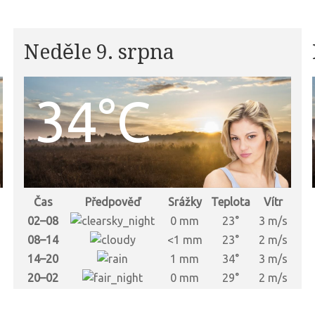
Neděle 9. srpna
34°C
Čas
Předpověď
Srážky
Teplota
Vítr
02–08
0 mm
23°
3 m/s
08–14
<1 mm
23°
2 m/s
14–20
1 mm
34°
3 m/s
20–02
0 mm
29°
2 m/s