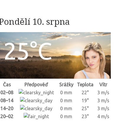
Pondělí 10. srpna
25°C
Čas
Předpověď
Srážky
Teplota
Vítr
02–08
0 mm
22°
3 m/s
08–14
0 mm
19°
3 m/s
14–20
0 mm
25°
3 m/s
20–02
0 mm
23°
4 m/s