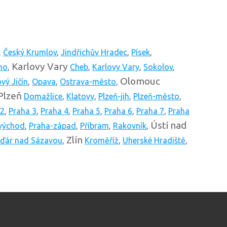
,
Český Krumlov
,
Jindřichův Hradec
,
Písek
,
Karlovy Vary
mo
,
Cheb
,
Karlovy Vary
,
Sokolov
,
Olomouc
vý Jičín
,
Opava
,
Ostrava-město
,
Plzeň
Domažlice
,
Klatovy
,
Plzeň-jih
,
Plzeň-město
,
 2
,
Praha 3
,
Praha 4
,
Praha 5
,
Praha 6
,
Praha 7
,
Praha
Ústí nad
východ
,
Praha-západ
,
Příbram
,
Rakovník
,
Zlín
ďár nad Sázavou
,
Kroměříž
,
Uherské Hradiště
,