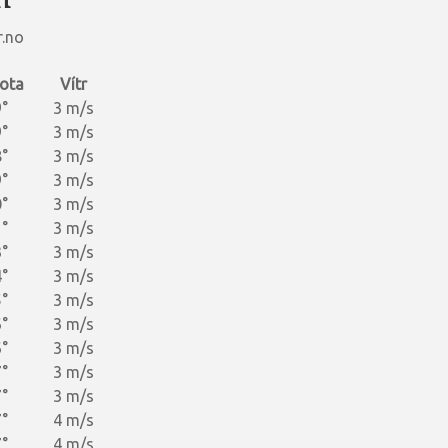
r.no
ota
Vítr
°
3 m/s
°
3 m/s
°
3 m/s
°
3 m/s
°
3 m/s
°
3 m/s
°
3 m/s
°
3 m/s
°
3 m/s
°
3 m/s
°
3 m/s
°
3 m/s
°
3 m/s
°
4 m/s
°
4 m/s