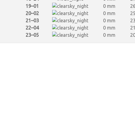
19–01
0 mm
26
20–02
0 mm
25
21–03
0 mm
23
22–04
0 mm
21
23–05
0 mm
20