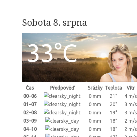
Sobota 8. srpna
33°C
Čas
Předpověď
Srážky
Teplota
Vítr
00–06
0 mm
21°
4 m/s
01–07
0 mm
20°
3 m/s
02–08
0 mm
19°
3 m/s
03–09
0 mm
18°
2 m/s
04–10
0 mm
18°
2 m/s