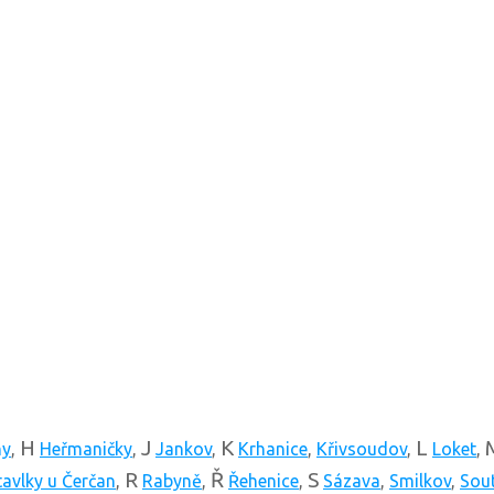
H
J
K
L
ny
,
Heřmaničky
,
Jankov
,
Krhanice
,
Křivsoudov
,
Loket
,
R
Ř
S
tavlky u Čerčan
,
Rabyně
,
Řehenice
,
Sázava
,
Smilkov
,
Sout