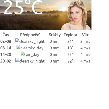
25°C
Čas
Předpověď
Srážky
Teplota
Vítr
02–08
0 mm
21°
2 m/s
08–14
0 mm
18°
4 m/s
14–20
0 mm
25°
4 m/s
20–02
0 mm
22°
4 m/s