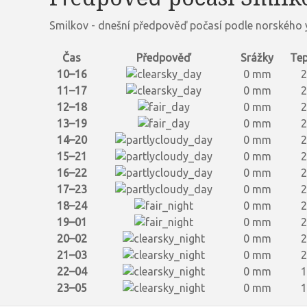
Smilkov - dnešní předpověď počasí podle norského 
Čas
Předpověď
Srážky
Tep
10–16
0 mm
2
11–17
0 mm
2
12–18
0 mm
2
13–19
0 mm
2
14–20
0 mm
2
15–21
0 mm
2
16–22
0 mm
2
17–23
0 mm
2
18–24
0 mm
2
19–01
0 mm
2
20–02
0 mm
2
21–03
0 mm
2
22–04
0 mm
1
23–05
0 mm
1