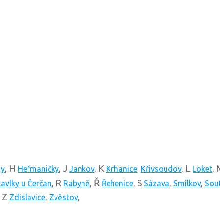
H
J
K
L
ny
,
Heřmaničky
,
Jankov
,
Krhanice
,
Křivsoudov
,
Loket
,
R
Ř
S
tavlky u Čerčan
,
Rabyně
,
Řehenice
,
Sázava
,
Smilkov
,
Sout
Z
,
Zdislavice
,
Zvěstov
,