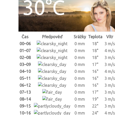
30°C
Čas
Předpověď
Srážky
Teplota
Vítr
00–06
0 mm
18°
3 m/s
01–07
0 mm
18°
4 m/s
02–08
0 mm
18°
3 m/s
03–09
0 mm
17°
3 m/s
04–10
0 mm
16°
4 m/s
05–11
0 mm
16°
3 m/s
06–12
0 mm
16°
3 m/s
07–13
0 mm
17°
3 m/s
08–14
0 mm
19°
3 m/s
09–15
0 mm
22°
3 m/s
10–16
0 mm
24°
4 m/s