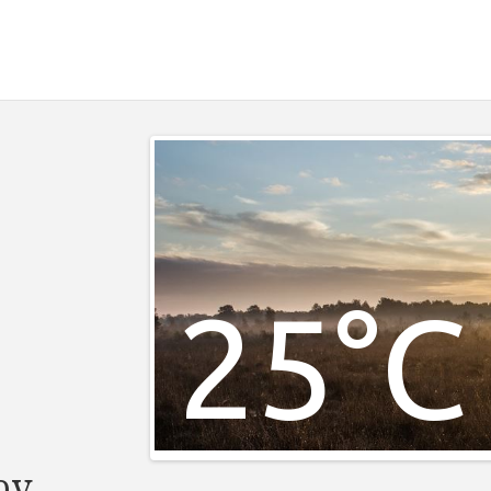
25°C
ov