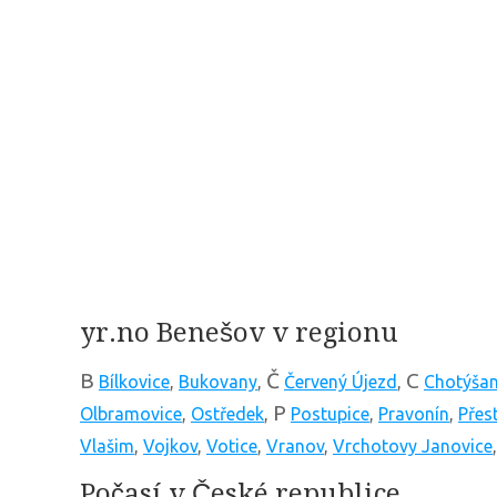
yr.no Benešov v regionu
B
Č
C
Bílkovice
,
Bukovany
,
Červený Újezd
,
Chotýša
P
Olbramovice
,
Ostředek
,
Postupice
,
Pravonín
,
Přes
Vlašim
,
Vojkov
,
Votice
,
Vranov
,
Vrchotovy Janovice
Počasí v České republice