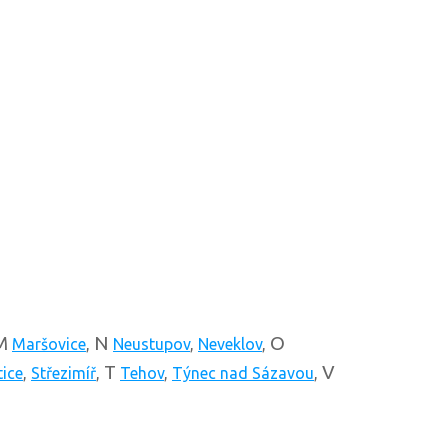
M
N
O
Maršovice
,
Neustupov
,
Neveklov
,
T
V
ice
,
Střezimíř
,
Tehov
,
Týnec nad Sázavou
,