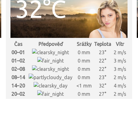
32°C
Čas
Předpověď
Srážky
Teplota
Vítr
00–01
0 mm
23°
2 m/s
01–02
0 mm
22°
3 m/s
02–08
0 mm
22°
3 m/s
08–14
0 mm
23°
2 m/s
14–20
<1 mm
32°
4 m/s
20–02
0 mm
27°
2 m/s