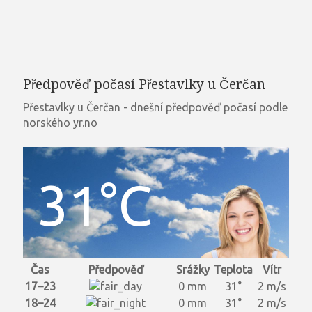
Předpověď počasí Přestavlky u Čerčan
Přestavlky u Čerčan - dnešní předpověď počasí podle
norského yr.no
31°C
Čas
Předpověď
Srážky
Teplota
Vítr
17–23
0 mm
31°
2 m/s
18–24
0 mm
31°
2 m/s