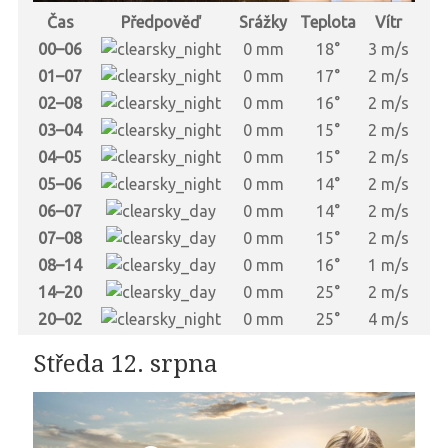
Čas
Předpověď
Srážky
Teplota
Vítr
00–06
0 mm
18°
3 m/s
01–07
0 mm
17°
2 m/s
02–08
0 mm
16°
2 m/s
03–04
0 mm
15°
2 m/s
04–05
0 mm
15°
2 m/s
05–06
0 mm
14°
2 m/s
06–07
0 mm
14°
2 m/s
07–08
0 mm
15°
2 m/s
08–14
0 mm
16°
1 m/s
14–20
0 mm
25°
2 m/s
20–02
0 mm
25°
4 m/s
Středa 12. srpna