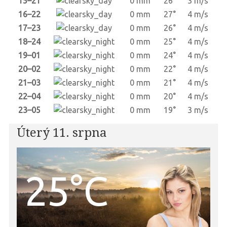
15–21
0 mm
26°
3 m/s
16–22
0 mm
27°
4 m/s
17–23
0 mm
26°
4 m/s
18–24
0 mm
25°
4 m/s
19–01
0 mm
24°
4 m/s
20–02
0 mm
22°
4 m/s
21–03
0 mm
21°
4 m/s
22–04
0 mm
20°
4 m/s
23–05
0 mm
19°
3 m/s
Úterý 11. srpna
25°C