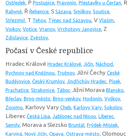
P
R
Ostředek
,
Postupice
,
Pravonín
,
Přestavlky u Čerčan
,
Ř
S
Rabyně
,
Řehenice
,
Sázava
,
Smilkov
,
Soutice
,
T
V
Střezimíř
,
Tehov
,
Týnec nad Sázavou
,
Vlašim
,
Z
Vojkov
,
Votice
,
Vranov
,
Vrchotovy Janovice
,
Zdislavice
,
Zvěstov
,
Počasí v České republice
Hradec Králové
Hradec Králové
,
Jičín
,
Náchod
,
Jižní Čechy
Rychnov nad Kněžnou
,
Trutnov
,
České
Budějovice
,
Český Krumlov
,
Jindřichův Hradec
,
Písek
,
Jižní Morava
Prachatice
,
Strakonice
,
Tábor
,
Blansko
,
Břeclav
,
Brno-město
,
Brno-venkov
,
Hodonín
,
Vyškov
,
Karlovy Vary
Znojmo
,
Cheb
,
Karlovy Vary
,
Sokolov
,
Liberec
Česká Lípa
,
Jablonec nad Nisou
,
Liberec
,
Morava a Slezsko
Semily
,
Bruntál
,
Frýdek-Místek
,
Olomouc
Karviná
,
Nový Jičín
,
Opava
,
Ostrava-město
,