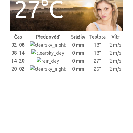
27°C
Čas
Předpověď
Srážky
Teplota
Vítr
02–08
0 mm
18°
2 m/s
08–14
0 mm
18°
2 m/s
14–20
0 mm
27°
2 m/s
20–02
0 mm
26°
2 m/s