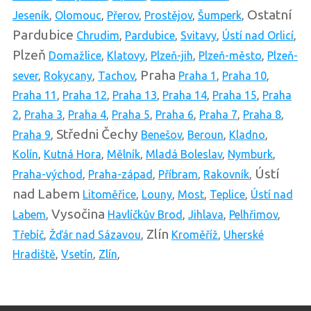
Ostatní
Jeseník
,
Olomouc
,
Přerov
,
Prostějov
,
Šumperk
,
Pardubice
Chrudim
,
Pardubice
,
Svitavy
,
Ústí nad Orlicí
,
Plzeň
Domažlice
,
Klatovy
,
Plzeň-jih
,
Plzeň-město
,
Plzeň-
Praha
sever
,
Rokycany
,
Tachov
,
Praha 1
,
Praha 10
,
Praha 11
,
Praha 12
,
Praha 13
,
Praha 14
,
Praha 15
,
Praha
2
,
Praha 3
,
Praha 4
,
Praha 5
,
Praha 6
,
Praha 7
,
Praha 8
,
Středni Čechy
Praha 9
,
Benešov
,
Beroun
,
Kladno
,
Kolín
,
Kutná Hora
,
Mělník
,
Mladá Boleslav
,
Nymburk
,
Ústí
Praha-východ
,
Praha-západ
,
Příbram
,
Rakovník
,
nad Labem
Litoměřice
,
Louny
,
Most
,
Teplice
,
Ústí nad
Vysočina
Labem
,
Havlíčkův Brod
,
Jihlava
,
Pelhřimov
,
Zlín
Třebíč
,
Žďár nad Sázavou
,
Kroměříž
,
Uherské
Hradiště
,
Vsetín
,
Zlín
,