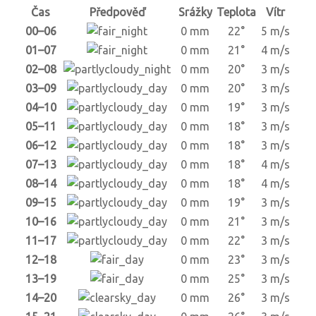
Čas
Předpověď
Srážky
Teplota
Vítr
00–06
0 mm
22°
5 m/s
01–07
0 mm
21°
4 m/s
02–08
0 mm
20°
3 m/s
03–09
0 mm
20°
3 m/s
04–10
0 mm
19°
3 m/s
05–11
0 mm
18°
3 m/s
06–12
0 mm
18°
3 m/s
07–13
0 mm
18°
4 m/s
08–14
0 mm
18°
4 m/s
09–15
0 mm
19°
3 m/s
10–16
0 mm
21°
3 m/s
11–17
0 mm
22°
3 m/s
12–18
0 mm
23°
3 m/s
13–19
0 mm
25°
3 m/s
14–20
0 mm
26°
3 m/s