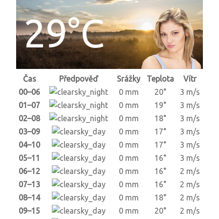
29°C
Čas
Předpověď
Srážky
Teplota
Vítr
00–06
0 mm
20°
3 m/s
01–07
0 mm
19°
3 m/s
02–08
0 mm
18°
3 m/s
03–09
0 mm
17°
3 m/s
04–10
0 mm
17°
3 m/s
05–11
0 mm
16°
3 m/s
06–12
0 mm
16°
2 m/s
07–13
0 mm
16°
2 m/s
08–14
0 mm
18°
2 m/s
09–15
0 mm
20°
2 m/s