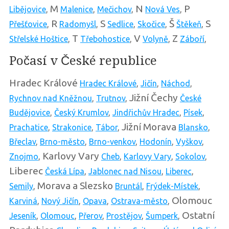
M
N
P
Libějovice
,
Malenice
,
Mečichov
,
Nová Ves
,
R
S
Š
S
Přešťovice
,
Radomyšl
,
Sedlice
,
Skočice
,
Štěkeň
,
T
V
Z
Střelské Hoštice
,
Třebohostice
,
Volyně
,
Záboří
,
Počasí v České republice
Hradec Králové
Hradec Králové
,
Jičín
,
Náchod
,
Jižní Čechy
Rychnov nad Kněžnou
,
Trutnov
,
České
Budějovice
,
Český Krumlov
,
Jindřichův Hradec
,
Písek
,
Jižní Morava
Prachatice
,
Strakonice
,
Tábor
,
Blansko
,
Břeclav
,
Brno-město
,
Brno-venkov
,
Hodonín
,
Vyškov
,
Karlovy Vary
Znojmo
,
Cheb
,
Karlovy Vary
,
Sokolov
,
Liberec
Česká Lípa
,
Jablonec nad Nisou
,
Liberec
,
Morava a Slezsko
Semily
,
Bruntál
,
Frýdek-Místek
,
Olomouc
Karviná
,
Nový Jičín
,
Opava
,
Ostrava-město
,
Ostatní
Jeseník
,
Olomouc
,
Přerov
,
Prostějov
,
Šumperk
,