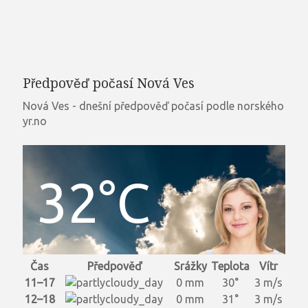
Předpověď počasí Nová Ves
Nová Ves - dnešní předpověď počasí podle norského
yr.no
32°C
Čas
Předpověď
Srážky
Teplota
Vítr
11–17
0 mm
30°
3 m/s
12–18
0 mm
31°
3 m/s