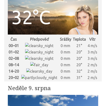
32°C
Čas
Předpověď
Srážky
Teplota
Vítr
00–01
0 mm
21°
4 m/s
01–02
0 mm
20°
3 m/s
02–08
0 mm
20°
3 m/s
08–14
0 mm
20°
2 m/s
14–20
0 mm
32°
2 m/s
20–02
0 mm
31°
2 m/s
Neděle 9. srpna