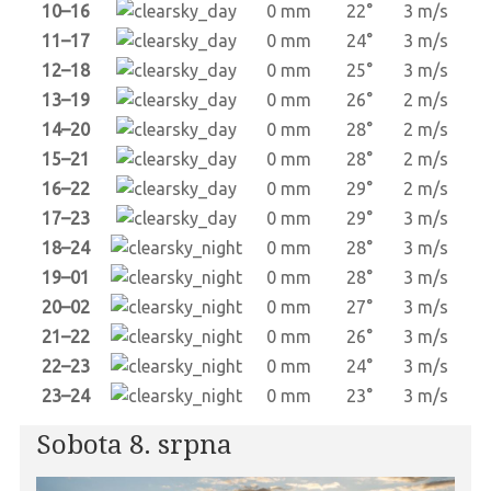
10–16
0 mm
22°
3 m/s
11–17
0 mm
24°
3 m/s
12–18
0 mm
25°
3 m/s
13–19
0 mm
26°
2 m/s
14–20
0 mm
28°
2 m/s
15–21
0 mm
28°
2 m/s
16–22
0 mm
29°
2 m/s
17–23
0 mm
29°
3 m/s
18–24
0 mm
28°
3 m/s
19–01
0 mm
28°
3 m/s
20–02
0 mm
27°
3 m/s
21–22
0 mm
26°
3 m/s
22–23
0 mm
24°
3 m/s
23–24
0 mm
23°
3 m/s
Sobota 8. srpna