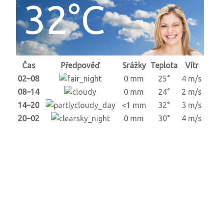
32°C
Čas
Předpověď
Srážky
Teplota
Vítr
02–08
0 mm
25°
4 m/s
08–14
0 mm
24°
2 m/s
14–20
<1 mm
32°
3 m/s
20–02
0 mm
30°
4 m/s