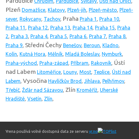
Pardubice
Chrudim
,
Pardubice
,
Svitavy
,
Ústí nad Orlicí
,
Plzeň
Domažlice
,
Klatovy
,
Plzeň-jih
,
Plzeň-město
,
Plzeň-
Praha
sever
,
Rokycany
,
Tachov
,
Praha 1
,
Praha 10
,
Praha 11
,
Praha 12
,
Praha 13
,
Praha 14
,
Praha 15
,
Praha
2
,
Praha 3
,
Praha 4
,
Praha 5
,
Praha 6
,
Praha 7
,
Praha 8
,
Středni Čechy
Praha 9
,
Benešov
,
Beroun
,
Kladno
,
Kolín
,
Kutná Hora
,
Mělník
,
Mladá Boleslav
,
Nymburk
,
Ústí
Praha-východ
,
Praha-západ
,
Příbram
,
Rakovník
,
nad Labem
Litoměřice
,
Louny
,
Most
,
Teplice
,
Ústí nad
Vysočina
Labem
,
Havlíčkův Brod
,
Jihlava
,
Pelhřimov
,
Zlín
Třebíč
,
Žďár nad Sázavou
,
Kroměříž
,
Uherské
Hradiště
,
Vsetín
,
Zlín
,
Yrena používá volně dostupná data ze serveru
yr.no