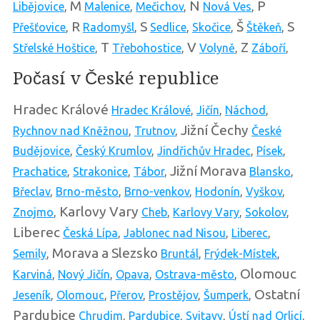
M
N
P
Libějovice
,
Malenice
,
Mečichov
,
Nová Ves
,
R
S
Š
S
Přešťovice
,
Radomyšl
,
Sedlice
,
Skočice
,
Štěkeň
,
T
V
Z
Střelské Hoštice
,
Třebohostice
,
Volyně
,
Záboří
,
Počasí v České republice
Hradec Králové
Hradec Králové
,
Jičín
,
Náchod
,
Jižní Čechy
Rychnov nad Kněžnou
,
Trutnov
,
České
Budějovice
,
Český Krumlov
,
Jindřichův Hradec
,
Písek
,
Jižní Morava
Prachatice
,
Strakonice
,
Tábor
,
Blansko
,
Břeclav
,
Brno-město
,
Brno-venkov
,
Hodonín
,
Vyškov
,
Karlovy Vary
Znojmo
,
Cheb
,
Karlovy Vary
,
Sokolov
,
Liberec
Česká Lípa
,
Jablonec nad Nisou
,
Liberec
,
Morava a Slezsko
Semily
,
Bruntál
,
Frýdek-Místek
,
Olomouc
Karviná
,
Nový Jičín
,
Opava
,
Ostrava-město
,
Ostatní
Jeseník
,
Olomouc
,
Přerov
,
Prostějov
,
Šumperk
,
Pardubice
Chrudim
,
Pardubice
,
Svitavy
,
Ústí nad Orlicí
,