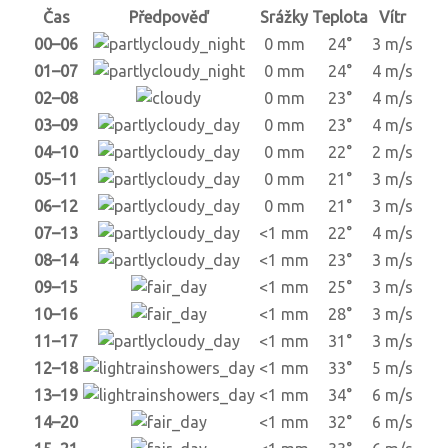
Čas
Předpověď
Srážky
Teplota
Vítr
00–06
0 mm
24°
3 m/s
01–07
0 mm
24°
4 m/s
02–08
0 mm
23°
4 m/s
03–09
0 mm
23°
4 m/s
04–10
0 mm
22°
2 m/s
05–11
0 mm
21°
3 m/s
06–12
0 mm
21°
3 m/s
07–13
<1 mm
22°
4 m/s
08–14
<1 mm
23°
3 m/s
09–15
<1 mm
25°
3 m/s
10–16
<1 mm
28°
3 m/s
11–17
<1 mm
31°
3 m/s
12–18
<1 mm
33°
5 m/s
13–19
<1 mm
34°
6 m/s
14–20
<1 mm
32°
6 m/s