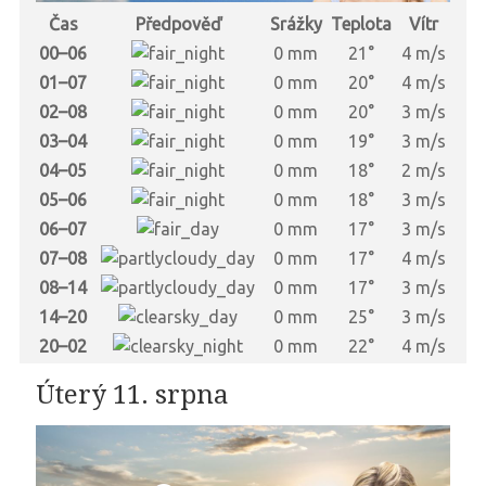
Čas
Předpověď
Srážky
Teplota
Vítr
00–06
0 mm
21°
4 m/s
01–07
0 mm
20°
4 m/s
02–08
0 mm
20°
3 m/s
03–04
0 mm
19°
3 m/s
04–05
0 mm
18°
2 m/s
05–06
0 mm
18°
3 m/s
06–07
0 mm
17°
3 m/s
07–08
0 mm
17°
4 m/s
08–14
0 mm
17°
3 m/s
14–20
0 mm
25°
3 m/s
20–02
0 mm
22°
4 m/s
Úterý 11. srpna