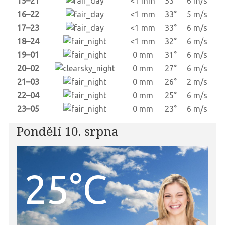
15–21
<1 mm
33°
6 m/s
16–22
<1 mm
33°
5 m/s
17–23
<1 mm
33°
6 m/s
18–24
<1 mm
32°
6 m/s
19–01
0 mm
31°
6 m/s
20–02
0 mm
27°
6 m/s
21–03
0 mm
26°
2 m/s
22–04
0 mm
25°
6 m/s
23–05
0 mm
23°
6 m/s
Pondělí 10. srpna
25°C