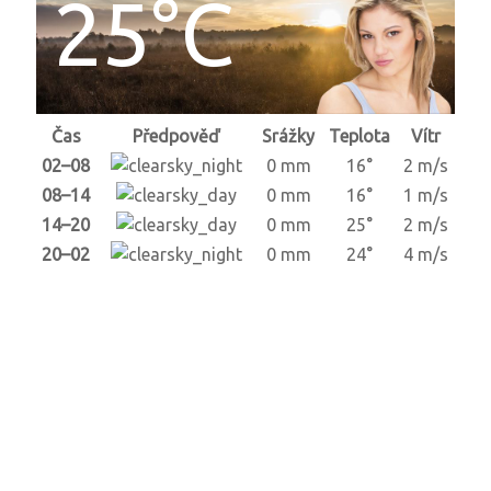
25°C
Čas
Předpověď
Srážky
Teplota
Vítr
02–08
0 mm
16°
2 m/s
08–14
0 mm
16°
1 m/s
14–20
0 mm
25°
2 m/s
20–02
0 mm
24°
4 m/s