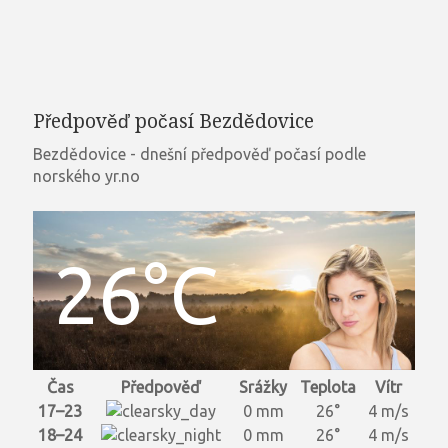
Předpověď počasí Bezdědovice
Bezdědovice - dnešní předpověď počasí podle
norského yr.no
26°C
Čas
Předpověď
Srážky
Teplota
Vítr
17–23
0 mm
26°
4 m/s
18–24
0 mm
26°
4 m/s