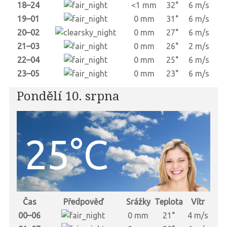
18–24
<1 mm
32°
6 m/s
19–01
0 mm
31°
6 m/s
20–02
0 mm
27°
6 m/s
21–03
0 mm
26°
2 m/s
22–04
0 mm
25°
6 m/s
23–05
0 mm
23°
6 m/s
Pondělí 10. srpna
25°C
Čas
Předpověď
Srážky
Teplota
Vítr
00–06
0 mm
21°
4 m/s