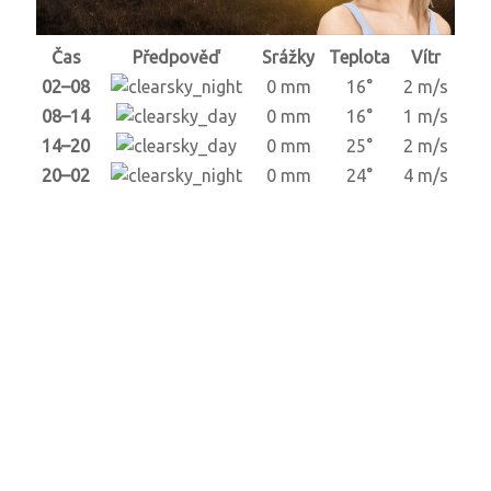
Čas
Předpověď
Srážky
Teplota
Vítr
02–08
0 mm
16°
2 m/s
08–14
0 mm
16°
1 m/s
14–20
0 mm
25°
2 m/s
20–02
0 mm
24°
4 m/s