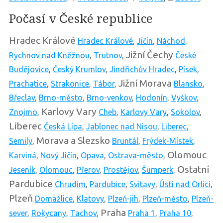
Počasí v České republice
Hradec Králové
Hradec Králové
,
Jičín
,
Náchod
,
Jižní Čechy
Rychnov nad Kněžnou
,
Trutnov
,
České
Budějovice
,
Český Krumlov
,
Jindřichův Hradec
,
Písek
,
Jižní Morava
Prachatice
,
Strakonice
,
Tábor
,
Blansko
,
Břeclav
,
Brno-město
,
Brno-venkov
,
Hodonín
,
Vyškov
,
Karlovy Vary
Znojmo
,
Cheb
,
Karlovy Vary
,
Sokolov
,
Liberec
Česká Lípa
,
Jablonec nad Nisou
,
Liberec
,
Morava a Slezsko
Semily
,
Bruntál
,
Frýdek-Místek
,
Olomouc
Karviná
,
Nový Jičín
,
Opava
,
Ostrava-město
,
Ostatní
Jeseník
,
Olomouc
,
Přerov
,
Prostějov
,
Šumperk
,
Pardubice
Chrudim
,
Pardubice
,
Svitavy
,
Ústí nad Orlicí
,
Plzeň
Domažlice
,
Klatovy
,
Plzeň-jih
,
Plzeň-město
,
Plzeň-
Praha
sever
,
Rokycany
,
Tachov
,
Praha 1
,
Praha 10
,