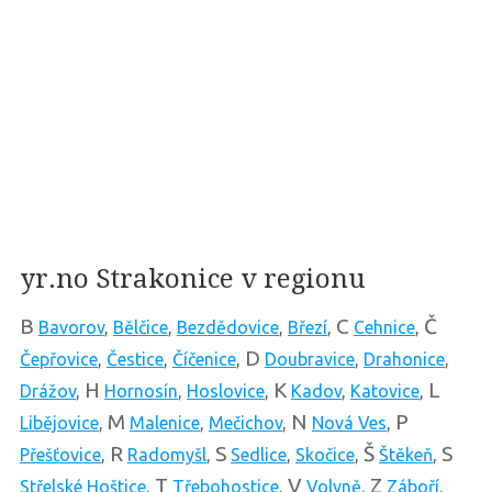
yr.no Strakonice v regionu
B
C
Č
Bavorov
,
Bělčice
,
Bezdědovice
,
Březí
,
Cehnice
,
D
Čepřovice
,
Čestice
,
Číčenice
,
Doubravice
,
Drahonice
,
H
K
L
Drážov
,
Hornosín
,
Hoslovice
,
Kadov
,
Katovice
,
M
N
P
Libějovice
,
Malenice
,
Mečichov
,
Nová Ves
,
R
S
Š
S
Přešťovice
,
Radomyšl
,
Sedlice
,
Skočice
,
Štěkeň
,
T
V
Z
Střelské Hoštice
,
Třebohostice
,
Volyně
,
Záboří
,