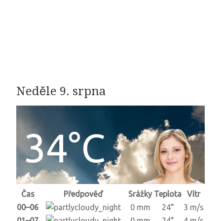
Neděle 9. srpna
34°C
Čas
Předpověď
Srážky
Teplota
Vítr
00–06
0 mm
24°
3 m/s
01–07
0 mm
24°
4 m/s