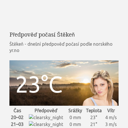
Předpověď počasí Štěkeň
Štěkeň - dnešní předpověď počasí podle norského
yr.no
23°C
Čas
Předpověď
Srážky
Teplota
Vítr
20–02
0 mm
23°
4 m/s
21–03
0 mm
21°
3 m/s