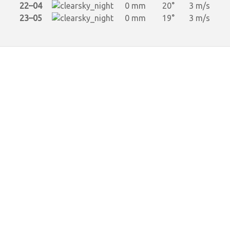
22–04
0 mm
20°
3 m/s
23–05
0 mm
19°
3 m/s