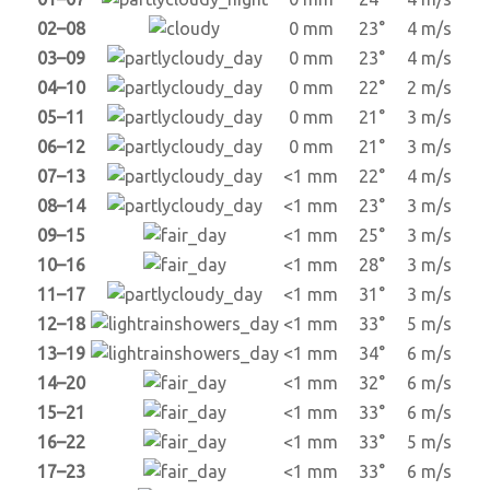
02–08
0 mm
23°
4 m/s
03–09
0 mm
23°
4 m/s
04–10
0 mm
22°
2 m/s
05–11
0 mm
21°
3 m/s
06–12
0 mm
21°
3 m/s
07–13
<1 mm
22°
4 m/s
08–14
<1 mm
23°
3 m/s
09–15
<1 mm
25°
3 m/s
10–16
<1 mm
28°
3 m/s
11–17
<1 mm
31°
3 m/s
12–18
<1 mm
33°
5 m/s
13–19
<1 mm
34°
6 m/s
14–20
<1 mm
32°
6 m/s
15–21
<1 mm
33°
6 m/s
16–22
<1 mm
33°
5 m/s
17–23
<1 mm
33°
6 m/s