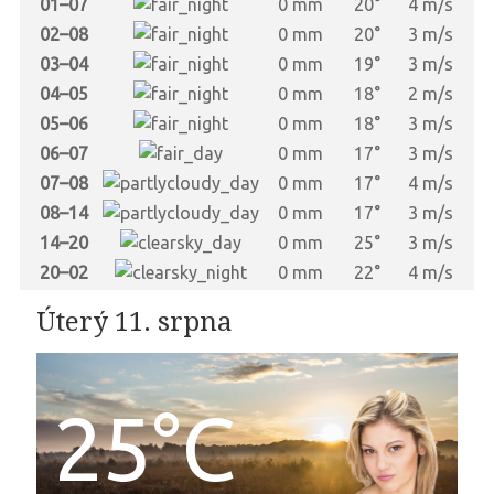
01–07
0 mm
20°
4 m/s
02–08
0 mm
20°
3 m/s
03–04
0 mm
19°
3 m/s
04–05
0 mm
18°
2 m/s
05–06
0 mm
18°
3 m/s
06–07
0 mm
17°
3 m/s
07–08
0 mm
17°
4 m/s
08–14
0 mm
17°
3 m/s
14–20
0 mm
25°
3 m/s
20–02
0 mm
22°
4 m/s
Úterý 11. srpna
25°C