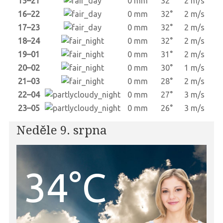
15–21
0 mm
32°
2 m/s
16–22
0 mm
32°
2 m/s
17–23
0 mm
32°
2 m/s
18–24
0 mm
32°
2 m/s
19–01
0 mm
31°
2 m/s
20–02
0 mm
30°
1 m/s
21–03
0 mm
28°
2 m/s
22–04
0 mm
27°
3 m/s
23–05
0 mm
26°
3 m/s
Neděle 9. srpna
34°C