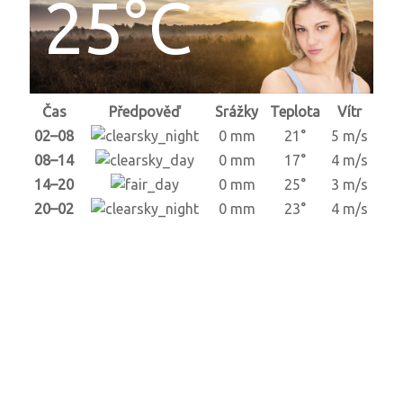
25°C
Čas
Předpověď
Srážky
Teplota
Vítr
02–08
0 mm
21°
5 m/s
08–14
0 mm
17°
4 m/s
14–20
0 mm
25°
3 m/s
20–02
0 mm
23°
4 m/s