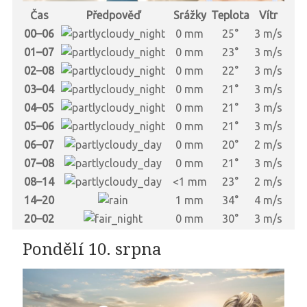
Čas
Předpověď
Srážky
Teplota
Vítr
00–06
0 mm
25°
3 m/s
01–07
0 mm
23°
3 m/s
02–08
0 mm
22°
3 m/s
03–04
0 mm
21°
3 m/s
04–05
0 mm
21°
3 m/s
05–06
0 mm
21°
3 m/s
06–07
0 mm
20°
2 m/s
07–08
0 mm
21°
3 m/s
08–14
<1 mm
23°
2 m/s
14–20
1 mm
34°
4 m/s
20–02
0 mm
30°
3 m/s
Pondělí 10. srpna