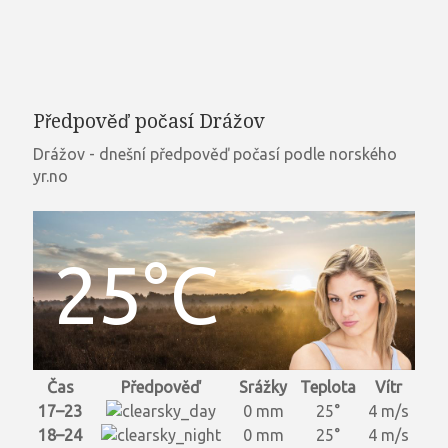
Předpověď počasí Drážov
Drážov - dnešní předpověď počasí podle norského
yr.no
25°C
Čas
Předpověď
Srážky
Teplota
Vítr
17–23
0 mm
25°
4 m/s
18–24
0 mm
25°
4 m/s