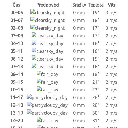
Čas
Předpověď
Srážky
Teplota
Vítr
00–06
0 mm
19°
3 m/s
01–07
0 mm
18°
3 m/s
02–08
0 mm
17°
3 m/s
03–09
0 mm
17°
2 m/s
04–10
0 mm
16°
2 m/s
05–11
0 mm
16°
2 m/s
06–12
0 mm
15°
2 m/s
07–13
0 mm
16°
2 m/s
08–14
0 mm
18°
2 m/s
09–15
0 mm
21°
2 m/s
10–16
0 mm
23°
2 m/s
11–17
0 mm
26°
2 m/s
12–18
0 mm
28°
2 m/s
13–19
0 mm
30°
3 m/s
14–20
0 mm
31°
2 m/s