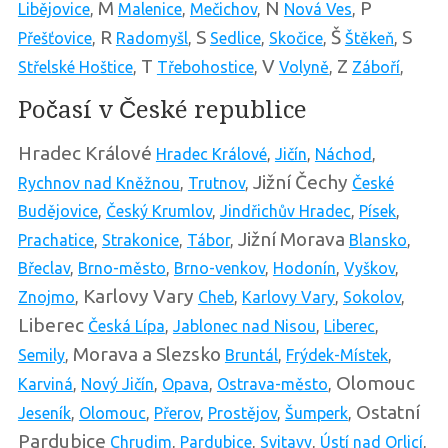
M
N
P
Libějovice
,
Malenice
,
Mečichov
,
Nová Ves
,
R
S
Š
S
Přešťovice
,
Radomyšl
,
Sedlice
,
Skočice
,
Štěkeň
,
T
V
Z
Střelské Hoštice
,
Třebohostice
,
Volyně
,
Záboří
,
Počasí v České republice
Hradec Králové
Hradec Králové
,
Jičín
,
Náchod
,
Jižní Čechy
Rychnov nad Kněžnou
,
Trutnov
,
České
Budějovice
,
Český Krumlov
,
Jindřichův Hradec
,
Písek
,
Jižní Morava
Prachatice
,
Strakonice
,
Tábor
,
Blansko
,
Břeclav
,
Brno-město
,
Brno-venkov
,
Hodonín
,
Vyškov
,
Karlovy Vary
Znojmo
,
Cheb
,
Karlovy Vary
,
Sokolov
,
Liberec
Česká Lípa
,
Jablonec nad Nisou
,
Liberec
,
Morava a Slezsko
Semily
,
Bruntál
,
Frýdek-Místek
,
Olomouc
Karviná
,
Nový Jičín
,
Opava
,
Ostrava-město
,
Ostatní
Jeseník
,
Olomouc
,
Přerov
,
Prostějov
,
Šumperk
,
Pardubice
Chrudim
,
Pardubice
,
Svitavy
,
Ústí nad Orlicí
,