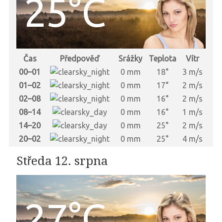
25°C
Čas
Předpověď
Srážky
Teplota
Vítr
00–01
0 mm
18°
3 m/s
01–02
0 mm
17°
2 m/s
02–08
0 mm
16°
2 m/s
08–14
0 mm
16°
1 m/s
14–20
0 mm
25°
2 m/s
20–02
0 mm
25°
4 m/s
Středa 12. srpna
27°C