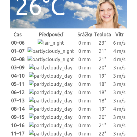
26°C
Čas
Předpověď
Srážky
Teplota
Vítr
00–06
0 mm
23°
6 m/s
01–07
0 mm
21°
4 m/s
02–08
0 mm
21°
4 m/s
03–09
0 mm
20°
3 m/s
04–10
0 mm
19°
3 m/s
05–11
0 mm
18°
3 m/s
06–12
0 mm
18°
3 m/s
07–13
0 mm
18°
3 m/s
08–14
0 mm
19°
4 m/s
09–15
0 mm
20°
3 m/s
10–16
0 mm
21°
3 m/s
11–17
0 mm
22°
3 m/s