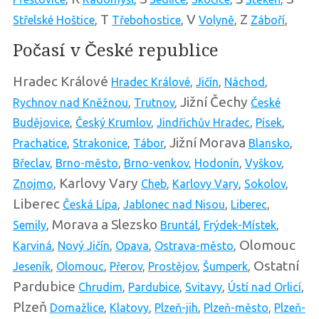
T
V
Z
Střelské Hoštice
,
Třebohostice
,
Volyně
,
Záboří
,
Počasí v České republice
Hradec Králové
Hradec Králové
,
Jičín
,
Náchod
,
Jižní Čechy
Rychnov nad Kněžnou
,
Trutnov
,
České
Budějovice
,
Český Krumlov
,
Jindřichův Hradec
,
Písek
,
Jižní Morava
Prachatice
,
Strakonice
,
Tábor
,
Blansko
,
Břeclav
,
Brno-město
,
Brno-venkov
,
Hodonín
,
Vyškov
,
Karlovy Vary
Znojmo
,
Cheb
,
Karlovy Vary
,
Sokolov
,
Liberec
Česká Lípa
,
Jablonec nad Nisou
,
Liberec
,
Morava a Slezsko
Semily
,
Bruntál
,
Frýdek-Místek
,
Olomouc
Karviná
,
Nový Jičín
,
Opava
,
Ostrava-město
,
Ostatní
Jeseník
,
Olomouc
,
Přerov
,
Prostějov
,
Šumperk
,
Pardubice
Chrudim
,
Pardubice
,
Svitavy
,
Ústí nad Orlicí
,
Plzeň
Domažlice
,
Klatovy
,
Plzeň-jih
,
Plzeň-město
,
Plzeň-