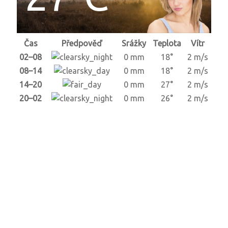
Čas
Předpověď
Srážky
Teplota
Vítr
02–08
0 mm
18°
2 m/s
08–14
0 mm
18°
2 m/s
14–20
0 mm
27°
2 m/s
20–02
0 mm
26°
2 m/s