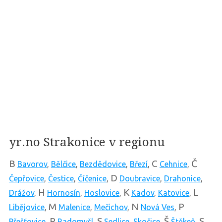
yr.no Strakonice v regionu
B
C
Č
Bavorov
,
Bělčice
,
Bezdědovice
,
Březí
,
Cehnice
,
D
Čepřovice
,
Čestice
,
Číčenice
,
Doubravice
,
Drahonice
,
H
K
L
Drážov
,
Hornosín
,
Hoslovice
,
Kadov
,
Katovice
,
M
N
P
Libějovice
,
Malenice
,
Mečichov
,
Nová Ves
,
R
S
Š
S
Přešťovice
,
Radomyšl
,
Sedlice
,
Skočice
,
Štěkeň
,