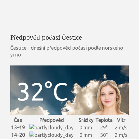
Předpověď počasí Čestice
Čestice - dnešní předpověď počasí podle norského
yr.no
32°C
Čas
Předpověď
Srážky
Teplota
Vítr
13–19
0 mm
29°
2 m/s
14–20
0 mm
30°
2 m/s