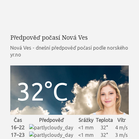
Předpověď počasí Nová Ves
Nová Ves - dnešní předpověď počasí podle norského
yr.no
32°C
Čas
Předpověď
Srážky
Teplota
Vítr
16–22
<1 mm
32°
4 m/s
17–23
<1 mm
32°
3 m/s