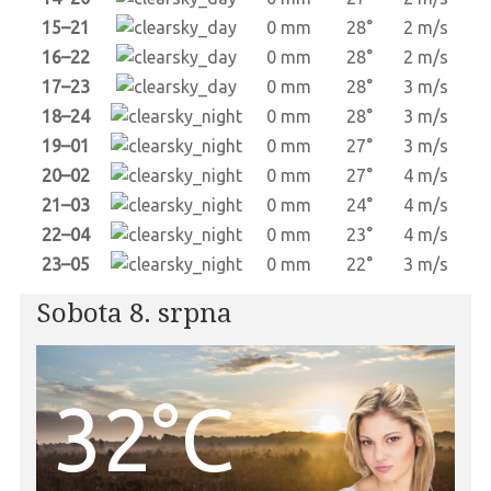
15–21
0 mm
28°
2 m/s
16–22
0 mm
28°
2 m/s
17–23
0 mm
28°
3 m/s
18–24
0 mm
28°
3 m/s
19–01
0 mm
27°
3 m/s
20–02
0 mm
27°
4 m/s
21–03
0 mm
24°
4 m/s
22–04
0 mm
23°
4 m/s
23–05
0 mm
22°
3 m/s
Sobota 8. srpna
32°C