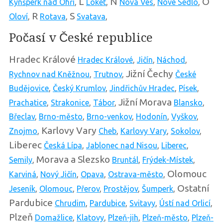
L
N
O
Kynšperk nad Ohří
,
Loket
,
Nová Ves
,
Nové Sedlo
,
R
S
Oloví
,
Rotava
,
Svatava
,
Počasí v České republice
Hradec Králové
Hradec Králové
,
Jičín
,
Náchod
,
Jižní Čechy
Rychnov nad Kněžnou
,
Trutnov
,
České
Budějovice
,
Český Krumlov
,
Jindřichův Hradec
,
Písek
,
Jižní Morava
Prachatice
,
Strakonice
,
Tábor
,
Blansko
,
Břeclav
,
Brno-město
,
Brno-venkov
,
Hodonín
,
Vyškov
,
Karlovy Vary
Znojmo
,
Cheb
,
Karlovy Vary
,
Sokolov
,
Liberec
Česká Lípa
,
Jablonec nad Nisou
,
Liberec
,
Morava a Slezsko
Semily
,
Bruntál
,
Frýdek-Místek
,
Olomouc
Karviná
,
Nový Jičín
,
Opava
,
Ostrava-město
,
Ostatní
Jeseník
,
Olomouc
,
Přerov
,
Prostějov
,
Šumperk
,
Pardubice
Chrudim
,
Pardubice
,
Svitavy
,
Ústí nad Orlicí
,
Plzeň
Domažlice
,
Klatovy
,
Plzeň-jih
,
Plzeň-město
,
Plzeň-