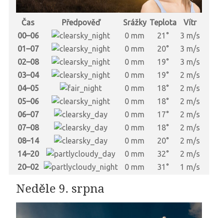
Čas
Předpověď
Srážky
Teplota
Vítr
00–06
0 mm
21°
3 m/s
01–07
0 mm
20°
3 m/s
02–08
0 mm
19°
3 m/s
03–04
0 mm
19°
2 m/s
04–05
0 mm
18°
2 m/s
05–06
0 mm
18°
2 m/s
06–07
0 mm
17°
2 m/s
07–08
0 mm
18°
2 m/s
08–14
0 mm
20°
2 m/s
14–20
0 mm
32°
2 m/s
20–02
0 mm
31°
1 m/s
Neděle 9. srpna