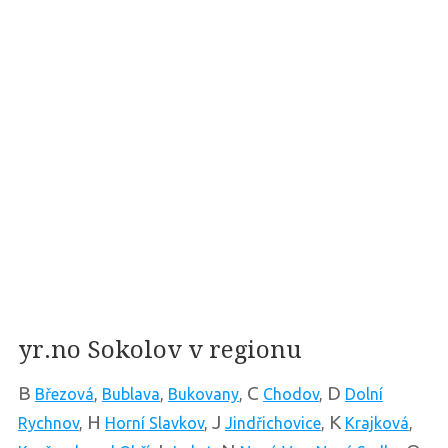
yr.no Sokolov v regionu
B
C
D
Březová
,
Bublava
,
Bukovany
,
Chodov
,
Dolní
H
J
K
Rychnov
,
Horní Slavkov
,
Jindřichovice
,
Krajková
,