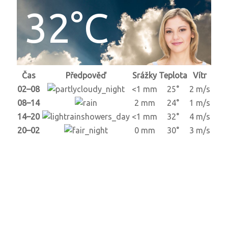
32°C
Čas
Předpověď
Srážky
Teplota
Vítr
02–08
<1 mm
25°
2 m/s
08–14
2 mm
24°
1 m/s
14–20
<1 mm
32°
4 m/s
20–02
0 mm
30°
3 m/s