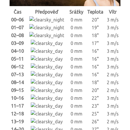
Čas
Předpověď
Srážky
Teplota
Vítr
00–06
0 mm
20°
3 m/s
01–07
0 mm
19°
3 m/s
02–08
0 mm
18°
3 m/s
03–09
0 mm
17°
3 m/s
04–10
0 mm
16°
3 m/s
05–11
0 mm
16°
3 m/s
06–12
0 mm
16°
3 m/s
07–13
0 mm
16°
2 m/s
08–14
0 mm
18°
2 m/s
09–15
0 mm
20°
2 m/s
10–16
0 mm
22°
3 m/s
11–17
0 mm
23°
3 m/s
12–18
0 mm
25°
3 m/s
13–19
0 mm
26°
2 m/s
14–20
0 mm
27°
2 m/s