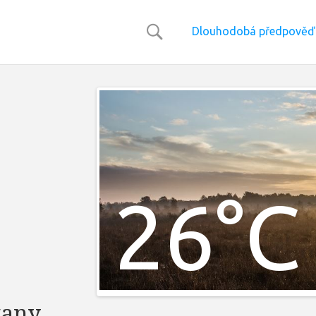
Dlouhodobá předpověď
26°C
vany