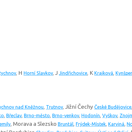
H
J
K
Rychnov
,
Horní Slavkov
,
Jindřichovice
,
Krajková
,
Kynšper
Jižní Čechy
ychnov nad Kněžnou
,
Trutnov
,
České Budějovice
ko
,
Břeclav
,
Brno-město
,
Brno-venkov
,
Hodonín
,
Vyškov
,
Znoj
Morava a Slezsko
emily
,
Bruntál
,
Frýdek-Místek
,
Karviná
,
No