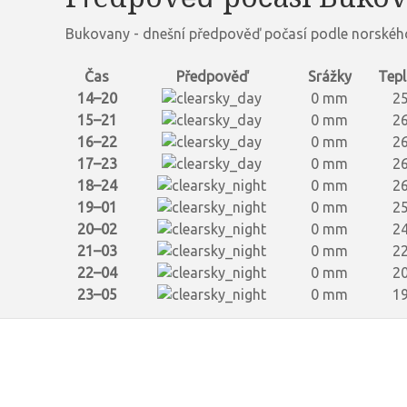
Bukovany - dnešní předpověď počasí podle norského
Čas
Předpověď
Srážky
Tepl
14–20
0 mm
25
15–21
0 mm
26
16–22
0 mm
26
17–23
0 mm
26
18–24
0 mm
26
19–01
0 mm
25
20–02
0 mm
24
21–03
0 mm
22
22–04
0 mm
20
23–05
0 mm
19