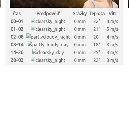
Čas
Předpověď
Srážky
Teplota
Vítr
s
00–01
0 mm
22°
4 m/s
s
01–02
0 mm
21°
5 m/s
s
02–08
0 mm
20°
4 m/s
s
08–14
0 mm
18°
3 m/s
s
14–20
0 mm
25°
3 m/s
s
20–02
0 mm
22°
3 m/s
s
s
s
s
s
s
s
s