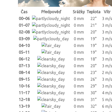
Čas
Předpověď
Srážky
Teplota
Vítr
00–06
0 mm
22°
3 m/
01–07
0 mm
21°
3 m/
02–08
0 mm
20°
3 m/
03–09
0 mm
19°
3 m/
04–10
0 mm
19°
3 m/
05–11
0 mm
19°
3 m/
06–12
0 mm
18°
3 m/
07–13
0 mm
20°
3 m/
08–14
0 mm
23°
2 m/
09–15
0 mm
26°
3 m/
10–16
0 mm
29°
3 m/
11–17
0 mm
30°
4 m/
12–18
0 mm
31°
5 m/
13–19
0 mm
32°
6 m/