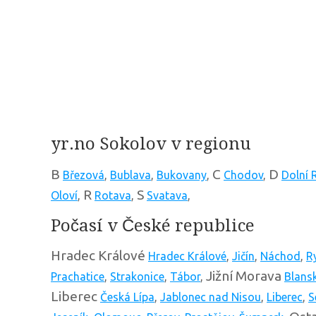
yr.no Sokolov v regionu
B
C
D
Březová
,
Bublava
,
Bukovany
,
Chodov
,
Dolní 
R
S
Oloví
,
Rotava
,
Svatava
,
Počasí v České republice
Hradec Králové
Hradec Králové
,
Jičín
,
Náchod
,
R
Jižní Morava
Prachatice
,
Strakonice
,
Tábor
,
Blans
Liberec
Česká Lípa
,
Jablonec nad Nisou
,
Liberec
,
S