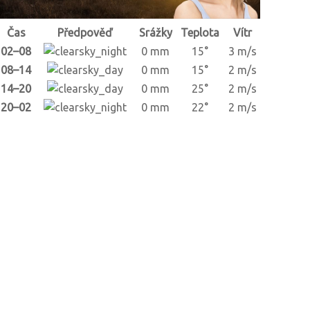
Čas
Předpověď
Srážky
Teplota
Vítr
02–08
0 mm
15°
3 m/s
08–14
0 mm
15°
2 m/s
14–20
0 mm
25°
2 m/s
20–02
0 mm
22°
2 m/s