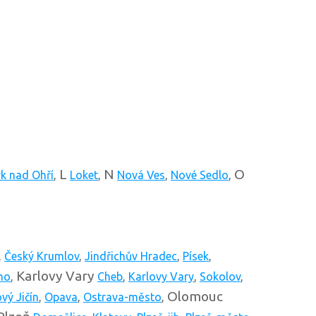
L
N
O
k nad Ohří
,
Loket
,
Nová Ves
,
Nové Sedlo
,
,
Český Krumlov
,
Jindřichův Hradec
,
Písek
,
Karlovy Vary
mo
,
Cheb
,
Karlovy Vary
,
Sokolov
,
Olomouc
vý Jičín
,
Opava
,
Ostrava-město
,